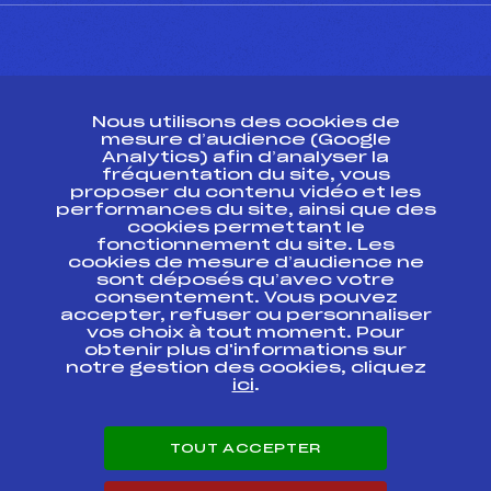
CONTACT
Nous utilisons des cookies de
ESPACE PRESSE
mesure d’audience (Google
Analytics) afin d’analyser la
fréquentation du site, vous
Ressources
proposer du contenu vidéo et les
performances du site, ainsi que des
Pass’Neige
cookies permettant le
Projet sportif fédéral
fonctionnement du site. Les
cookies de mesure d’audience ne
Projet de performance fédéral
sont déposés qu’avec votre
Antidopage
consentement. Vous pouvez
Pôle Développement, Formation, Suivi
accepter, refuser ou personnaliser
Scientifique
vos choix à tout moment. Pour
Listes ministérielles
obtenir plus d'informations sur
notre gestion des cookies, cliquez
Pôle vie de l’athlète
ici
.
Enseignement professionnel
Informatique et chronométrage
Circuits
TOUT ACCEPTER
Carrières