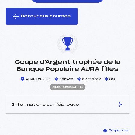
Retour aux courses
foi(s) le ski
Coupe d'Argent trophée de la
Banque Populaire AURA filles
ALPE D'HUEZ
Dames
27/03/22
GS
ADAF0651.FFS
Informations sur l’épreuve
JURY DE COMPÉTITION
Imprimer
Délégué Technique :
JOURDAN FRANCOIS (DA)