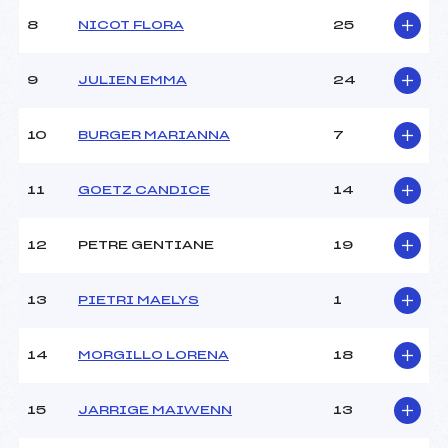
Ouvreurs C :
–
8
NICOT FLORA
25
Ouvreurs D :
–
Ouvreurs E :
–
Météo :
–
9
JULIEN EMMA
24
Neige :
–
10
BURGER MARIANNA
7
MANCHE 2
11
GOETZ CANDICE
14
Nombre de portes :
33
Heure de départ :
11H15
Traceur :
LE DANTEC (DA)
12
PETRE GENTIANE
19
Ouvreurs A :
GUERRE (DA)
Ouvreurs B :
–
13
PIETRI MAELYS
1
Ouvreurs C :
–
Ouvreurs D :
–
Ouvreurs E :
–
14
MORGILLO LORENA
18
Température départ :
–
Température arrivée :
–
15
JARRIGE MAIWENN
13