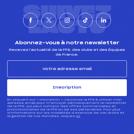
SUIVEZ
L'ACTU
Abonnez-vous à notre newsletter
Recevez l’actualité de la FFS, des clubs et des Équipes
de France.
Inscription
En cliquant sur « inscription », j’autorise la FFS à utiliser mon
adresse email pour m’envoyer périodiquement la newsletter
de la FFS, qui peut contenir des offres commerciales et
promotionnelles de la FFS ou de ses partenaires. Pour plus
d’informations sur les modalités d’exercice de vos droits et
la gestion de vos données, cliquez
ici