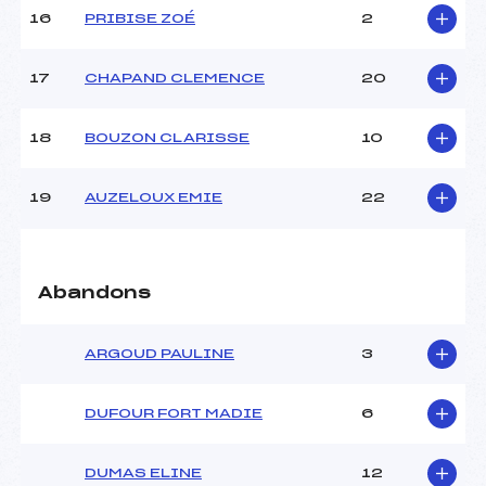
Pénalité appliquée :
79.6900
16
PRIBISE ZOÉ
2
Catégorie :
U16
17
CHAPAND CLEMENCE
20
18
BOUZON CLARISSE
10
19
AUZELOUX EMIE
22
Abandons
ARGOUD PAULINE
3
DUFOUR FORT MADIE
6
DUMAS ELINE
12