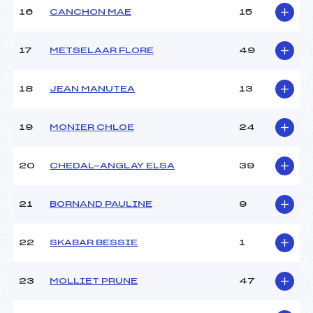
16
CANCHON MAE
15
Pénalité appliquée :
68.0400
Catégorie :
U16
17
METSELAAR FLORE
49
18
JEAN MANUTEA
13
19
MONIER CHLOE
24
20
CHEDAL-ANGLAY ELSA
39
21
BORNAND PAULINE
9
22
SKABAR BESSIE
1
23
MOLLIET PRUNE
47