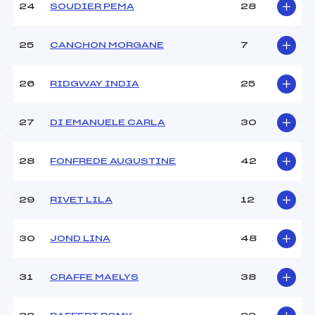
24
SOUDIER PEMA
28
25
CANCHON MORGANE
7
26
RIDGWAY INDIA
25
27
DI EMANUELE CARLA
30
28
FONFREDE AUGUSTINE
42
29
RIVET LILA
12
30
JOND LINA
48
31
CRAFFE MAELYS
38