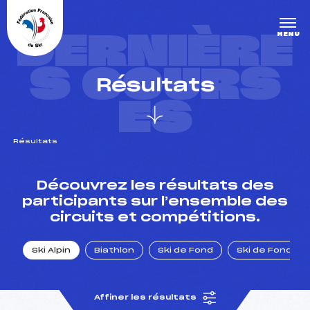
Panneau de gestion des cookies
DERNIÈRE
MENU
S COURS
Résultats
ES
Résultats
un Club
Découvrez les résultats des
participants sur l’ensemble des
circuits et compétitions.
l : un titre olympique
Ski Alpin
Biathlon
Ski de Fond
Ski de Fond Po
tions en live
Affiner les résultats