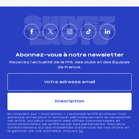
SUIVEZ
L'ACTU
Abonnez-vous à notre newsletter
Recevez l’actualité de la FFS, des clubs et des Équipes
de France.
Inscription
En cliquant sur « inscription », j’autorise la FFS à utiliser mon
adresse email pour m’envoyer périodiquement la newsletter
de la FFS, qui peut contenir des offres commerciales et
promotionnelles de la FFS ou de ses partenaires. Pour plus
d’informations sur les modalités d’exercice de vos droits et
la gestion de vos données, cliquez
ici