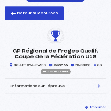
Retour aux courses
foi(s) le ski
GP Régional de Froges Qualif.
Coupe de la Fédération U16
COLLET D'ALLEVARD
Hommes
20/03/22
GS
ADAM0612.FFS
Informations sur l’épreuve
JURY DE COMPÉTITION
Imprimer
Délégué Technique :
RICHARD OLIVIER (DA)