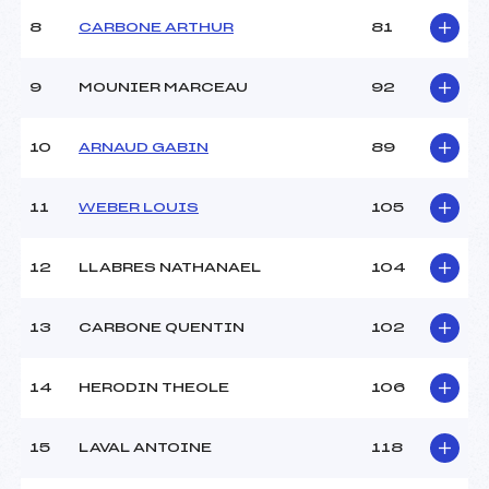
Ouvreurs B :
–
8
CARBONE ARTHUR
81
Ouvreurs C :
PELLISSIER (DA)
Ouvreurs D :
–
Ouvreurs E :
–
9
MOUNIER MARCEAU
92
Météo :
–
Neige :
–
10
ARNAUD GABIN
89
MANCHE 2
11
WEBER LOUIS
105
Nombre de portes :
38
Heure de départ :
12h30
12
LLABRES NATHANAEL
104
Traceur :
HORELLOU (DA)
Ouvreurs A :
RAFFIN (DA)
13
CARBONE QUENTIN
102
Ouvreurs B :
–
Ouvreurs C :
PELLISSIER (DA)
Ouvreurs D :
–
14
HERODIN THEOLE
106
Ouvreurs E :
–
Température départ :
–
15
LAVAL ANTOINE
118
Température arrivée :
–