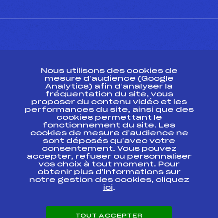
CONTACT
Nous utilisons des cookies de
ESPACE PRESSE
mesure d’audience (Google
Analytics) afin d’analyser la
fréquentation du site, vous
Ressources
proposer du contenu vidéo et les
performances du site, ainsi que des
Pass’Neige
cookies permettant le
Projet sportif fédéral
fonctionnement du site. Les
cookies de mesure d’audience ne
Projet de performance fédéral
sont déposés qu’avec votre
Antidopage
consentement. Vous pouvez
Pôle Développement, Formation, Suivi
accepter, refuser ou personnaliser
Scientifique
vos choix à tout moment. Pour
Listes ministérielles
obtenir plus d'informations sur
notre gestion des cookies, cliquez
Pôle vie de l’athlète
ici
.
Enseignement professionnel
Informatique et chronométrage
Circuits
TOUT ACCEPTER