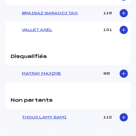
BRAISAZ GARACCI TAO
116
VALLET AXEL
131
Disqualifiés
MATRAY MAXIME
86
Non partants
THOUX LAMY SAMI
112