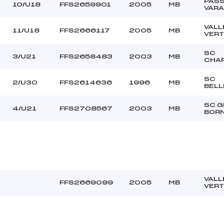
PAS
10/U18
FFS2659901
2005
MB
VAR
VALL
11/U18
FFS2666117
2005
MB
VERT
SC
3/U21
FFS2658483
2003
MB
CHA
SC
2/U30
FFS2614636
1996
MB
BELL
SC G
4/U21
FFS2708567
2003
MB
BOR
VALL
FFS2669099
2005
MB
VERT