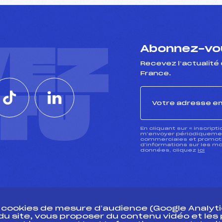
VEZ
Abonnez-vou
Recevez l’actualité 
France.
CTU
En cliquant sur « inscript
m’envoyer périodiquement
commerciales et promotio
d’informations sur les mo
données, cliquez
ici
s cookies de mesure d’audience (Google Analytic
 du site, vous proposer du contenu vidéo et le