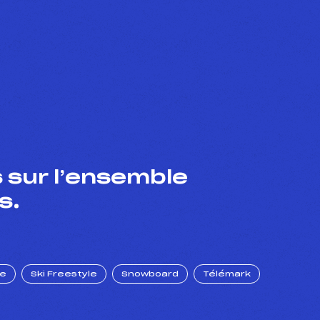
 sur l’ensemble
s.
ue
Ski Freestyle
Snowboard
Télémark