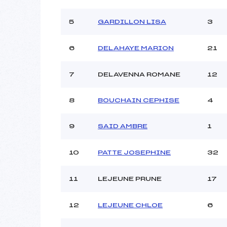
Ouvreurs B :
Ouvreurs C :
5
GARDILLON LISA
3
Ouvreurs D :
Ouvreurs E :
6
DELAHAYE MARION
21
Météo :
Neige :
7
DELAVENNA ROMANE
12
Pénalité appliquée :
8
BOUCHAIN CEPHISE
4
Catégorie :
9
SAID AMBRE
1
10
PATTE JOSEPHINE
32
11
LEJEUNE PRUNE
17
12
LEJEUNE CHLOE
6