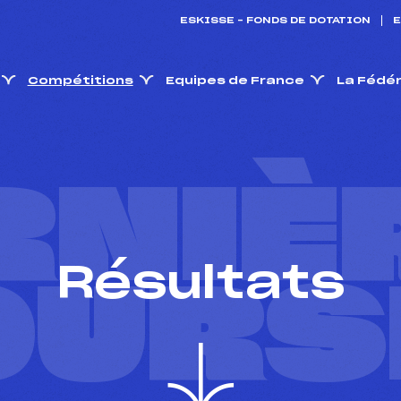
ESKISSE – FONDS DE DOTATION
E
Compétitions
Equipes de France
La Fédé
RNIÈ
Résultats
OURS