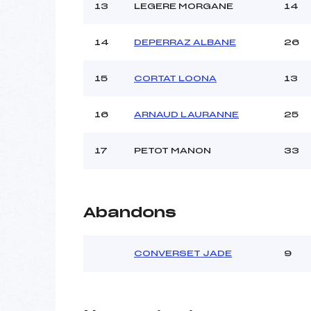
13
LEGERE MORGANE
14
14
DEPERRAZ ALBANE
26
15
CORTAT LOONA
13
16
ARNAUD LAURANNE
25
17
PETOT MANON
33
Abandons
CONVERSET JADE
9