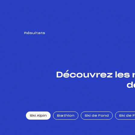
Résultats
Découvrez les 
d
Ski Alpin
Biathlon
Ski de Fond
Ski de 