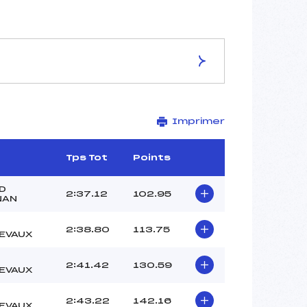
ES DE LA PISTE
Imprimer
LES BRETTAZ
1510
1350
Tps Tot
Points
160
3606/12/18
D
2:37.12
102.95
NAN
2:38.80
113.75
EVAUX
48
2:41.42
130.59
12H30
EVAUX
VUATTOUX (MB)
MEYNET (MB)
2:43.22
142.16
EVAUX