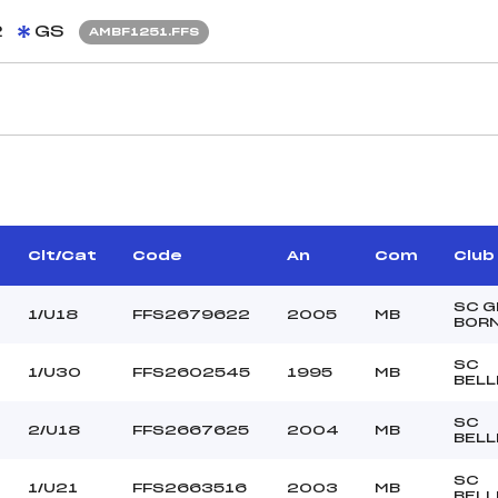
2
GS
AMBF1251.FFS
CARACTÉRISTIQU
R AGNES SARAH (MB)
Piste :
INOUD LAURENT (MB)
Altitude départ :
–
Altitude arrivée :
Clt/Cat
Code
An
Com
Club
VOISIN VINCENT (MB)
Dénivelé :
Homologation :
SC G
1/U18
FFS2679622
2005
MB
BOR
SC
1/U30
FFS2602545
1995
MB
MANCHE 2
BELL
48
Nombre de portes :
SC
2/U18
FFS2667625
2004
MB
09H45
Heure de départ :
BELL
GEROLA (MB)
Traceur :
SC
MEYNET (MB)
Ouvreurs A :
1/U21
FFS2663516
2003
MB
BELL