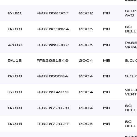
OLIVETTI (MB)
Ouvreurs B :
GAGNAIRE (MB)
Ouvreurs C :
SC 
2/U21
FFS2652067
2002
MB
AVO
COLLOUD (MB)
Ouvreurs D :
FROSSARD (MB)
Ouvreurs E :
SC
3/U18
FFS2688624
2005
MB
BELL
–
Température départ
–
Température arrivée
PAS
4/U18
FFS2659902
2005
MB
VAR
102.9500
5/U18
FFS2681849
2004
MB
S.C.
U18->Mas
6/U18
FFS2655594
2004
MB
S.C.
VALL
7/U18
FFS2694919
2004
MB
VERT
SC
8/U18
FFS2672028
2004
MB
BELL
SC
9/U18
FFS2672027
2005
MB
BELL