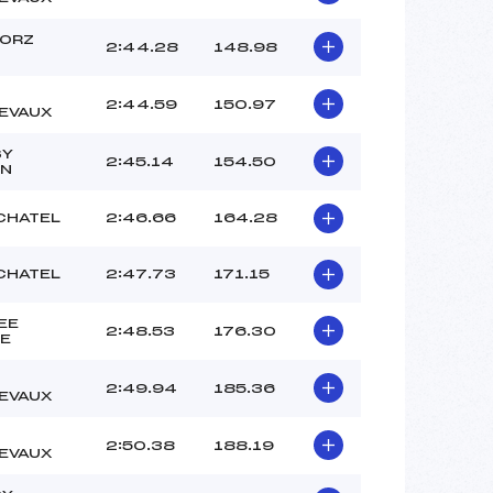
OLIVETTI (MB)
GAGNAIRE (MB)
MORZ
2:44.28
148.98
COLLOUD (MB)
FROSSARD (MB)
2:44.59
150.97
EVAUX
 :
–
 :
–
SY
2:45.14
154.50
AN
 CHATEL
2:46.66
164.28
 CHATEL
2:47.73
171.15
EE
2:48.53
176.30
E
2:49.94
185.36
EVAUX
2:50.38
188.19
EVAUX