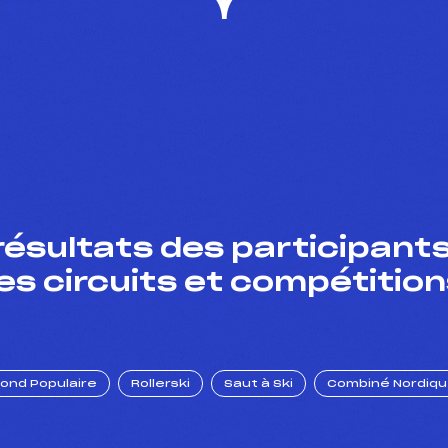
résultats des participants
es circuits et compétition
Fond Populaire
Rollerski
Saut à Ski
Combiné Nordiq