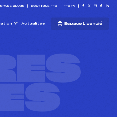
SPACE CLUBS
BOUTIQUE FFS
FFS TV
ration
Actualités
Espace Licencié
RES
ES