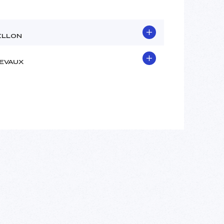
ILLON
EVAUX