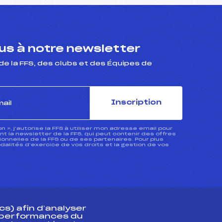
s à notre newsletter
de la FFS, des clubs et des Équipes de
Inscription
ion », j’autorise la FFS à utiliser mon adresse email pour
 la newsletter de la FFS, qui peut contenir des offres
nnelles de la FFS ou de ses partenaires. Pour plus
dalités d’exercice de vos droits et la gestion de vos
s) afin d’analyser
s performances du