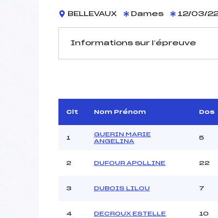
BELLEVAUX
Dames
12/03/2
Informations sur l’épreuve
JURY DE COMPÉTITION
Délégué Technique :
ESCUYE
Arbitre :
BU
Assistant :
Clt
Nom Prénom
Dos
Dir. Epreuve :
GUERIN MARIE
1
5
ANGELINA
2
DUFOUR APOLLINE
22
MANCHE 1
Nombre de portes :
3
DUBOIS LILOU
7
Heure de départ :
Traceur :
Ouvreurs A :
4
DECROUX ESTELLE
10