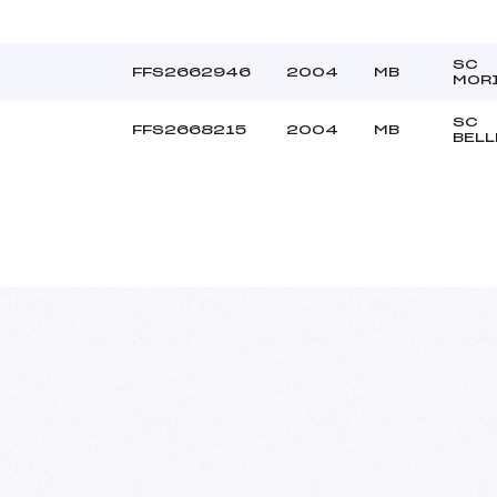
SC
FFS2662946
2004
MB
MOR
SC
FFS2668215
2004
MB
BELL