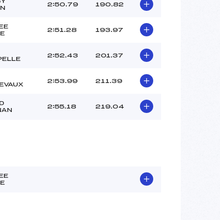
SY
2:50.79
190.82
AN
EE
2:51.28
193.97
E
2:52.43
201.37
PELLE
2:53.99
211.39
EVAUX
D
2:55.18
219.04
NAN
EE
E