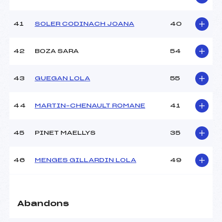
41
SOLER CODINACH JOANA
40
42
BOZA SARA
54
43
GUEGAN LOLA
55
44
MARTIN–CHENAULT ROMANE
41
45
PINET MAELLYS
35
46
MENGES GILLARDIN LOLA
49
Abandons