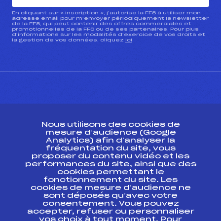
En cliquant sur « inscription », j’autorise la FFS à utiliser mon
adresse email pour m’envoyer périodiquement la newsletter
de la FFS, qui peut contenir des offres commerciales et
promotionnelles de la FFS ou de ses partenaires. Pour plus
d’informations sur les modalités d’exercice de vos droits et
la gestion de vos données, cliquez
ici
CONTACT
Nous utilisons des cookies de
ESPACE PRESSE
mesure d’audience (Google
Analytics) afin d’analyser la
fréquentation du site, vous
Ressources
proposer du contenu vidéo et les
performances du site, ainsi que des
Pass’Neige
cookies permettant le
Projet sportif fédéral
fonctionnement du site. Les
cookies de mesure d’audience ne
Projet de performance fédéral
sont déposés qu’avec votre
Antidopage
consentement. Vous pouvez
Pôle Développement, Formation, Suivi
accepter, refuser ou personnaliser
Scientifique
vos choix à tout moment. Pour