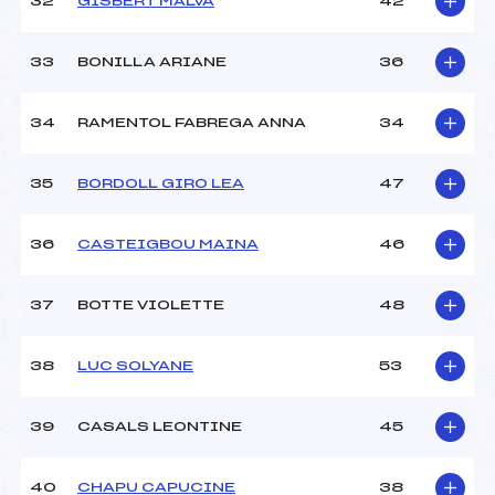
32
GISBERT MALVA
42
33
BONILLA ARIANE
36
34
RAMENTOL FABREGA ANNA
34
35
BORDOLL GIRO LEA
47
36
CASTEIGBOU MAINA
46
37
BOTTE VIOLETTE
48
38
LUC SOLYANE
53
39
CASALS LEONTINE
45
40
CHAPU CAPUCINE
38