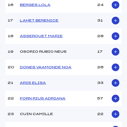
16
BERGES LOLA
24
Pénalité appliquée :
126.0600
Catégorie :
U14
17
LAHET BERENICE
31
18
ASSERQUET MARIE
28
19
OSORIO RUBIO NEUS
17
20
DONES VAAMONDE NOA
26
21
ARIS ELISA
33
22
FORN RIUS ADRIANA
57
23
CUIN CAMILLE
22