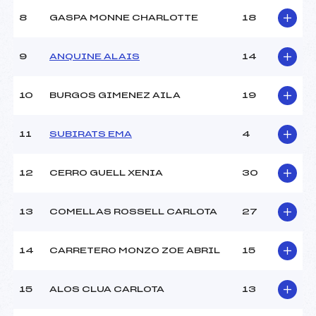
Ouvreurs B :
CLUB ()
8
GASPA MONNE CHARLOTTE
18
Ouvreurs C :
–
Ouvreurs D :
–
Ouvreurs E :
–
9
ANQUINE ALAIS
14
Météo :
–
Neige :
–
10
BURGOS GIMENEZ AILA
19
MANCHE 2
11
SUBIRATS EMA
4
Nombre de portes :
42
Heure de départ :
13H45
12
CERRO GUELL XENIA
30
Traceur :
DE LA MOGA (AND)
Ouvreurs A :
CLUB ()
13
COMELLAS ROSSELL CARLOTA
27
Ouvreurs B :
CLUB ()
Ouvreurs C :
–
Ouvreurs D :
–
14
CARRETERO MONZO ZOE ABRIL
15
Ouvreurs E :
–
Température départ :
–
15
ALOS CLUA CARLOTA
13
Température arrivée :
–