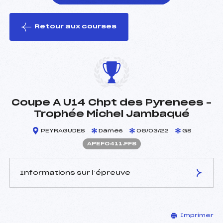
Retour aux courses
foi(s) le ski
Coupe A U14 Chpt des Pyrenees –
Trophée Michel Jambaqué
PEYRAGUDES
Dames
06/03/22
GS
APEF0411.FFS
Informations sur l’épreuve
JURY DE COMPÉTITION
Imprimer
Délégué Technique :
CASALOT LAURENT (PE)