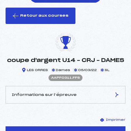
Retour aux courses
foi(s) le ski
coupe d'argent U14 – CRJ – DAMES
LES ORRES
Dames
05/03/22
SL
AAPF0311.FFS
Informations sur l’épreuve
JURY DE COMPÉTITION
Imprimer
Délégué Technique :
RIBET NOEL (AP)
Arbitre :
TCHIKNAVORIAN