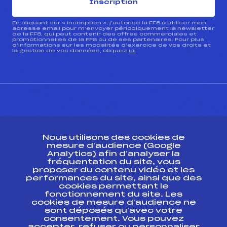
Inscription
En cliquant sur « inscription », j’autorise la FFS à utiliser mon
adresse email pour m’envoyer périodiquement la newsletter
de la FFS, qui peut contenir des offres commerciales et
promotionnelles de la FFS ou de ses partenaires. Pour plus
d’informations sur les modalités d’exercice de vos droits et
la gestion de vos données, cliquez
ici
CONTACT
Nous utilisons des cookies de
ESPACE PRESSE
mesure d’audience (Google
Analytics) afin d’analyser la
fréquentation du site, vous
Ressources
proposer du contenu vidéo et les
performances du site, ainsi que des
Pass’Neige
cookies permettant le
Projet sportif fédéral
fonctionnement du site. Les
cookies de mesure d’audience ne
Projet de performance fédéral
sont déposés qu’avec votre
Antidopage
consentement. Vous pouvez
Pôle Développement, Formation, Suivi