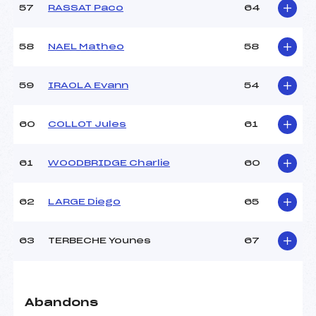
57
RASSAT Paco
64
58
NAEL Matheo
58
59
IRAOLA Evann
54
60
COLLOT Jules
61
61
WOODBRIDGE Charlie
60
62
LARGE Diego
65
63
TERBECHE Younes
67
Abandons