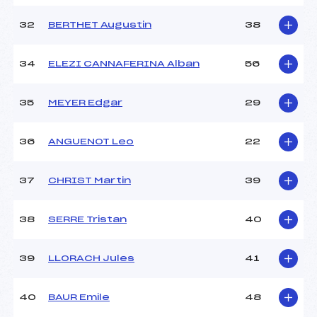
32
BERTHET Augustin
38
34
ELEZI CANNAFERINA Alban
56
35
MEYER Edgar
29
36
ANGUENOT Leo
22
37
CHRIST Martin
39
38
SERRE Tristan
40
39
LLORACH Jules
41
40
BAUR Emile
48