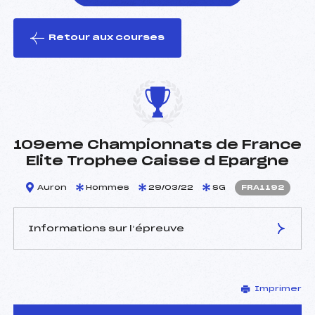
Retour aux courses
foi(s) le ski
109eme Championnats de France
Elite Trophee Caisse d Epargne
Auron
Hommes
29/03/22
SG
FRA1192
Informations sur l’épreuve
JURY DE COMPÉTITION
Imprimer
Délégué Technique :
PASTOR JACQUES (FIS)
Arbitre :
MARTIN PHILIPPE (FRA)