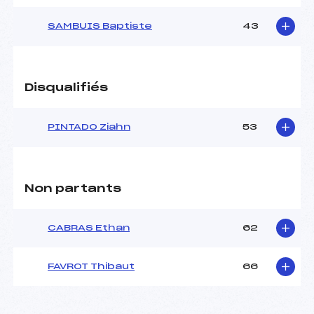
SAMBUIS Baptiste
43
Disqualifiés
PINTADO Ziahn
53
Non partants
CABRAS Ethan
62
FAVROT Thibaut
66