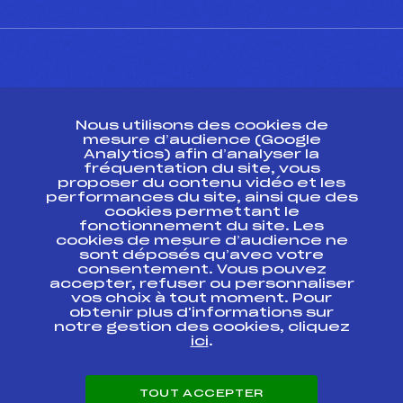
CONTACT
Nous utilisons des cookies de
ESPACE PRESSE
mesure d’audience (Google
Analytics) afin d’analyser la
fréquentation du site, vous
Ressources
proposer du contenu vidéo et les
performances du site, ainsi que des
Pass’Neige
cookies permettant le
Projet sportif fédéral
fonctionnement du site. Les
cookies de mesure d’audience ne
Projet de performance fédéral
sont déposés qu’avec votre
Antidopage
consentement. Vous pouvez
Pôle Développement, Formation, Suivi
accepter, refuser ou personnaliser
Scientifique
vos choix à tout moment. Pour
Listes ministérielles
obtenir plus d'informations sur
notre gestion des cookies, cliquez
Pôle vie de l’athlète
ici
.
Enseignement professionnel
Informatique et chronométrage
Circuits
TOUT ACCEPTER