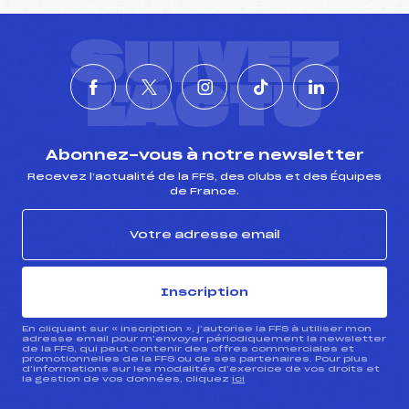
SUIVEZ
L'ACTU
Abonnez-vous à notre newsletter
Recevez l’actualité de la FFS, des clubs et des Équipes
de France.
Inscription
En cliquant sur « inscription », j’autorise la FFS à utiliser mon
adresse email pour m’envoyer périodiquement la newsletter
de la FFS, qui peut contenir des offres commerciales et
promotionnelles de la FFS ou de ses partenaires. Pour plus
d’informations sur les modalités d’exercice de vos droits et
la gestion de vos données, cliquez
ici