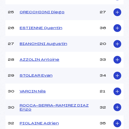
25
ORECCHIONI Diego
27
26
ESTIENNE Quentin
36
27
BIANCHINI Augustin
20
28
AZZOLIN Antoine
33
29
STOLEAR Evan
34
30
VARCIN Nils
21
ROCCA-SERRA-RAMIREZ DIAZ
30
32
Enzo
32
PIOLAINE Adrien
35