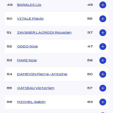
49
BARALDI Lio
45
50
VITALE Flavio
55
51
ZAYSSER LACROIX Rouslan
37
52
ODDO Noa
47
53
MARI Noe
59
54
DAMEVIN Pierre-Antoine
50
55
CATIEAU Victorien
57
56
MICHEL Gabin
63