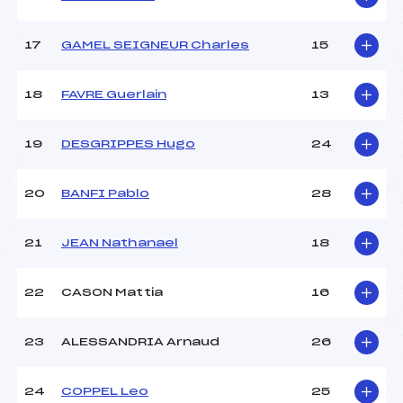
Catégorie :
*
17
GAMEL SEIGNEUR Charles
15
18
FAVRE Guerlain
13
19
DESGRIPPES Hugo
24
20
BANFI Pablo
28
21
JEAN Nathanael
18
22
CASON Mattia
16
23
ALESSANDRIA Arnaud
26
24
COPPEL Leo
25