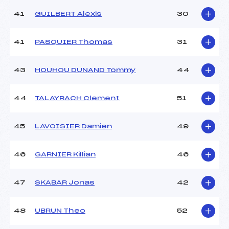
41
GUILBERT Alexis
30
41
PASQUIER Thomas
31
43
HOUHOU DUNAND Tommy
44
44
TALAYRACH Clement
51
45
LAVOISIER Damien
49
46
GARNIER Killian
46
47
SKABAR Jonas
42
48
UBRUN Theo
52