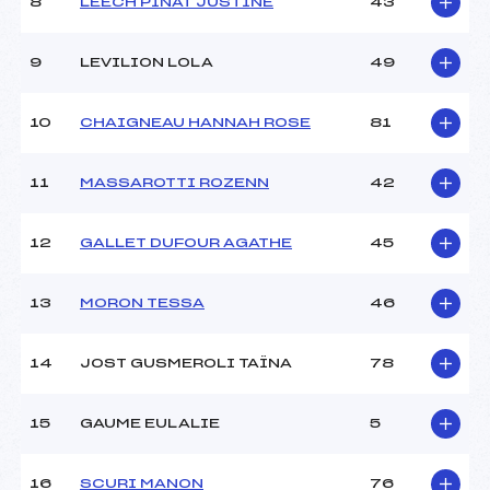
ANAIS (MB)
8
LEECH PINAT JUSTINE
43
Ouvreurs C :
–
Ouvreurs D :
–
9
LEVILION LOLA
49
Ouvreurs E :
–
Météo :
–
10
CHAIGNEAU HANNAH ROSE
81
Neige :
–
11
MASSAROTTI ROZENN
42
MANCHE 2
Nombre de portes :
28
12
GALLET DUFOUR AGATHE
45
Heure de départ :
12H15
Traceur :
DORIEZ NICOLAS (MB)
13
MORON TESSA
46
Ouvreurs A :
COTTERLAZ LUCAS (MB)
Ouvreurs B :
COTTERLAZ CARRAT
ANAIS (MB)
14
JOST GUSMEROLI TAÏNA
78
Ouvreurs C :
–
Ouvreurs D :
–
15
GAUME EULALIE
5
Ouvreurs E :
–
Température départ :
–
Température arrivée :
–
16
SCURI MANON
76