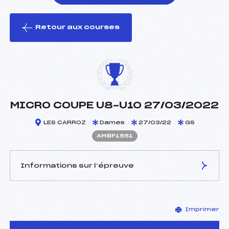
Retour aux courses
foi(s) le ski
MICRO COUPE U8-U10 27/03/2022
LES CARROZ
Dames
27/03/22
GS
AMBF1551
Informations sur l’épreuve
JURY DE COMPÉTITION
Imprimer
Délégué Technique :
FAVRAT MICHEL (MB)
Arbitre :
–