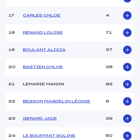
17
CARLES CHLOE
4
Pénalité appliquée :
–
Catégorie :
U8+U10
18
RENAND LOUISE
71
19
BOULANT ALICIA
37
20
BASTIEN CHLOE
36
21
LEMARIE MANON
83
22
BESSON MAGDELIN LÉONIE
6
23
GERARD JADE
39
24
LE BOUFFANT SOLINE
50