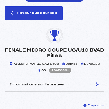
Retour aux courses
foi(s) le ski
FINALE MICRO COUPE U8/U10 BVAB
Filles
AILLONS-MARGERIAZ 1400
Dames
27/03/22
GS
ASAF0861
Informations sur l’épreuve
JURY DE COMPÉTITION
Imprimer
Délégué Technique :
–