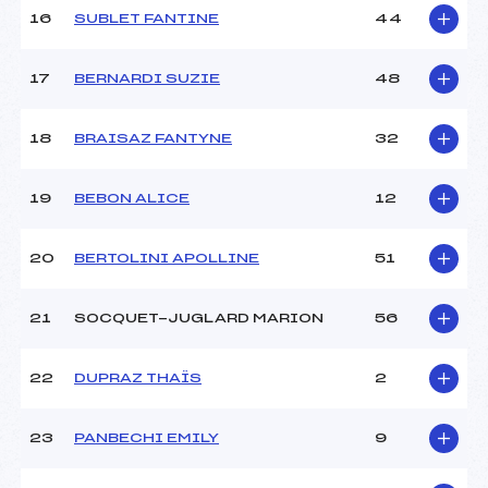
Pénalité appliquée :
–
16
SUBLET FANTINE
44
Catégorie :
U8+U10
17
BERNARDI SUZIE
48
18
BRAISAZ FANTYNE
32
19
BEBON ALICE
12
20
BERTOLINI APOLLINE
51
21
SOCQUET-JUGLARD MARION
56
22
DUPRAZ THAÏS
2
23
PANBECHI EMILY
9