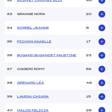
32
SUIFFET CHOMAZ ALIX
46
33
GRANGE NORA
20
34
SORREL JEANNE
8
35
PICHON ANAELLE
17
36
BUGAND BUGANDET FAUSTINE
23
37
OGGERI ROMY
59
38
GRENARD LÉA
49
39
LAVENU CHIARA
15
40
MALOD FELICIA
26