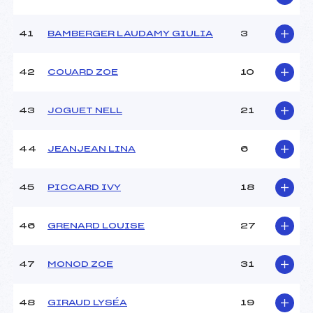
41
BAMBERGER LAUDAMY GIULIA
3
42
COUARD ZOE
10
43
JOGUET NELL
21
44
JEANJEAN LINA
6
45
PICCARD IVY
18
46
GRENARD LOUISE
27
47
MONOD ZOE
31
48
GIRAUD LYSÉA
19