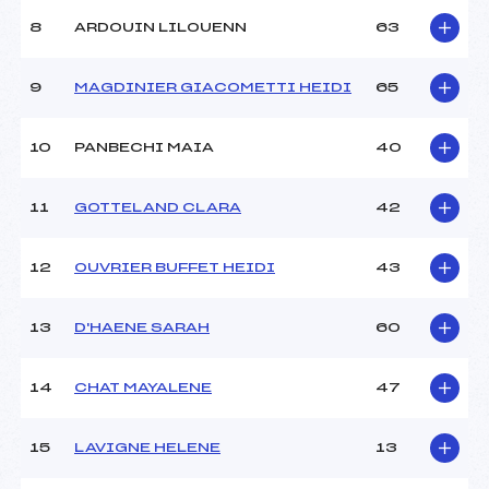
Ouvreurs C :
–
8
ARDOUIN LILOUENN
63
Ouvreurs D :
–
Ouvreurs E :
–
Météo :
–
9
MAGDINIER GIACOMETTI HEIDI
65
Neige :
–
10
PANBECHI MAIA
40
MANCHE 2
11
GOTTELAND CLARA
42
Nombre de portes :
–
Heure de départ :
–
Traceur :
–
12
OUVRIER BUFFET HEIDI
43
Ouvreurs A :
–
Ouvreurs B :
–
13
D'HAENE SARAH
60
Ouvreurs C :
–
Ouvreurs D :
–
Ouvreurs E :
–
14
CHAT MAYALENE
47
Température départ :
–
Température arrivée :
–
15
LAVIGNE HELENE
13