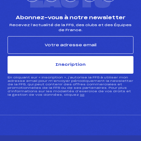
L'ACTU
Abonnez-vous à notre newsletter
Recevez l’actualité de la FFS, des clubs et des Équipes
de France.
Inscription
En cliquant sur « inscription », j’autorise la FFS à utiliser mon
adresse email pour m’envoyer périodiquement la newsletter
de la FFS, qui peut contenir des offres commerciales et
promotionnelles de la FFS ou de ses partenaires. Pour plus
d’informations sur les modalités d’exercice de vos droits et
la gestion de vos données, cliquez
ici
CONTACT