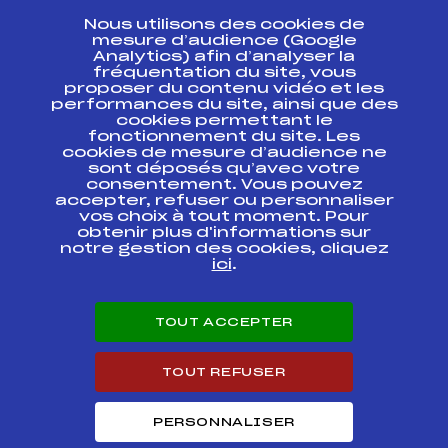
Nous utilisons des cookies de
ESPACE PRESSE
mesure d’audience (Google
Analytics) afin d’analyser la
fréquentation du site, vous
Ressources
proposer du contenu vidéo et les
performances du site, ainsi que des
Pass’Neige
cookies permettant le
Projet sportif fédéral
fonctionnement du site. Les
cookies de mesure d’audience ne
Projet de performance fédéral
sont déposés qu’avec votre
Antidopage
consentement. Vous pouvez
Pôle Développement, Formation, Suivi
accepter, refuser ou personnaliser
Scientifique
vos choix à tout moment. Pour
Listes ministérielles
obtenir plus d'informations sur
notre gestion des cookies, cliquez
Pôle vie de l’athlète
ici
.
Enseignement professionnel
Informatique et chronométrage
Circuits
TOUT ACCEPTER
Carrières
Développement des habiletés mentales
TOUT REFUSER
PERSONNALISER
© 2026 Fédération Française de Ski
Mentions légales
Politique de