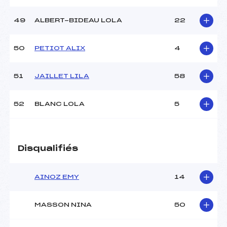
49
ALBERT-BIDEAU LOLA
22
50
PETIOT ALIX
4
51
JAILLET LILA
58
52
BLANC LOLA
5
Disqualifiés
AINOZ EMY
14
MASSON NINA
50