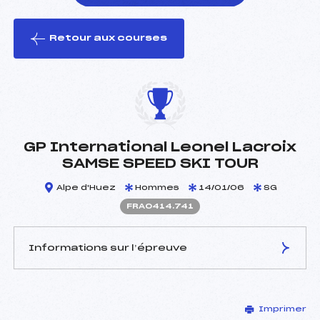
Retour aux courses
foi(s) le ski
GP International Leonel Lacroix
SAMSE SPEED SKI TOUR
Alpe d'Huez
Hommes
14/01/06
SG
FRA0414.741
Informations sur l’épreuve
JURY DE COMPÉTITION
Imprimer
Délégué Technique :
MAISON SILVANO (ITA)