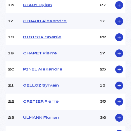
Température départ :
-10
16
STARY Dylan
27
Température arrivée :
-7
17
GIRAUD Alexandre
12
Pénalité appliquée :
43.9800
Catégorie :
*
18
DIGIOIA Charlie
22
19
CHAPET Pierre
17
20
PINEL Alexandre
25
21
GELLOZ Sylvain
13
22
CRETIER Pierre
35
23
ULMANN Florian
36