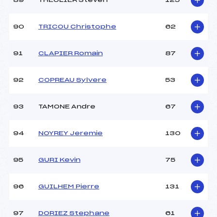
89
THEOLIER Steven
125
90
TRICOU Christophe
62
91
CLAPIER Romain
87
92
COPREAU Sylvere
53
93
TAMONE Andre
67
94
NOYREY Jeremie
130
95
GURI Kevin
75
96
GUILHEM Pierre
131
97
DORIEZ Stephane
61