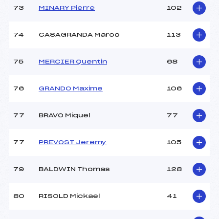
73
MINARY Pierre
102
74
CASAGRANDA Marco
113
75
MERCIER Quentin
68
76
GRANDO Maxime
106
77
BRAVO Miquel
77
77
PREVOST Jeremy
105
79
BALDWIN Thomas
128
80
RISOLD Mickael
41