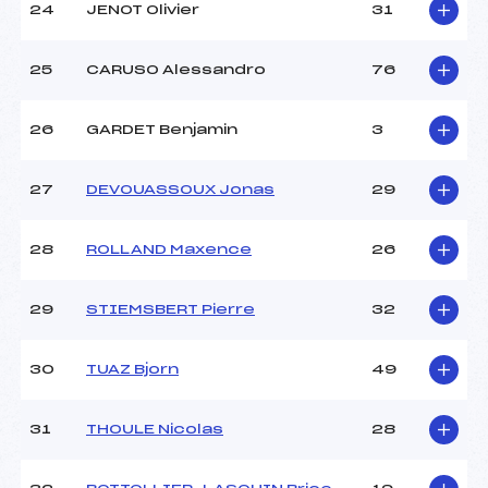
24
JENOT Olivier
31
25
CARUSO Alessandro
76
26
GARDET Benjamin
3
27
DEVOUASSOUX Jonas
29
28
ROLLAND Maxence
26
29
STIEMSBERT Pierre
32
30
TUAZ Bjorn
49
31
THOULE Nicolas
28