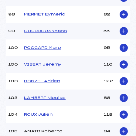
98
MERMET Eymeric
82
99
GOURDOUX Yoann
55
100
POCCARD Marc
95
100
VIBERT Jeremy
116
100
DONZEL Adrien
122
103
LAMBERT Nicolas
88
104
ROUX Julien
118
105
AMATO Roberto
84