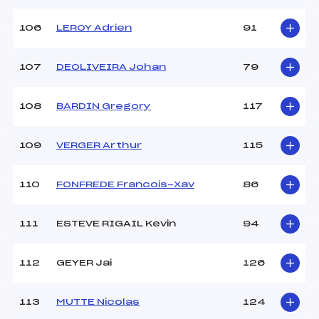
106
LEROY Adrien
91
107
DEOLIVEIRA Johan
79
108
BARDIN Gregory
117
109
VERGER Arthur
115
110
FONFREDE Francois-Xav
86
111
ESTEVE RIGAIL Kevin
94
112
GEYER Jai
126
113
MUTTE Nicolas
124