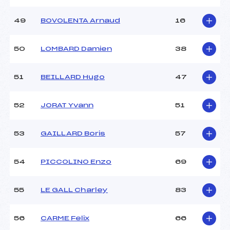
49
BOVOLENTA Arnaud
16
50
LOMBARD Damien
38
51
BEILLARD Hugo
47
52
JORAT Yvann
51
53
GAILLARD Boris
57
54
PICCOLINO Enzo
69
55
LE GALL Charley
83
56
CARME Felix
66