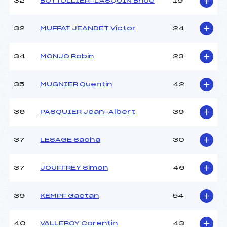
32
BOTTOLLIER-LASQUIN Brice
19
32
MUFFAT JEANDET Victor
24
34
MONJO Robin
23
35
MUGNIER Quentin
42
36
PASQUIER Jean-Albert
39
37
LESAGE Sacha
30
37
JOUFFREY Simon
46
39
KEMPF Gaetan
54
40
VALLEROY Corentin
43