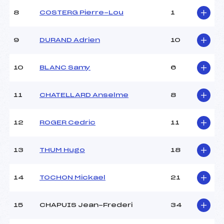
(FRA)
Ouvreurs B :
VALLEROY NOELIE (FRA)
8
COSTERG Pierre-Lou
1
Ouvreurs C :
TOMAMICHEL CLEMENT
(FRA)
9
DURAND Adrien
10
Ouvreurs D :
CLAREY JOHAN (FRA)
Ouvreurs E :
MERMILLOD BLONDIN
THOMAS (FRA)
10
BLANC Samy
6
Météo :
Beau
Neige :
Dure
11
CHATELLARD Anselme
8
MANCHE 2
12
ROGER Cedric
11
Nombre de portes :
–
Heure de départ :
–
13
THUM Hugo
18
Traceur :
–
Ouvreurs A :
–
14
TOCHON Mickael
21
Ouvreurs B :
–
Ouvreurs C :
–
Ouvreurs D :
–
15
CHAPUIS Jean-Frederi
34
Ouvreurs E :
–