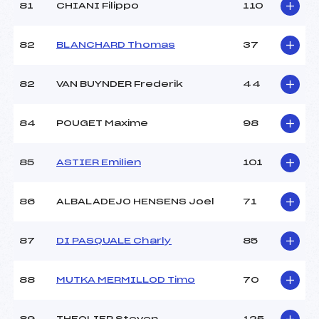
81
CHIANI Filippo
110
82
BLANCHARD Thomas
37
82
VAN BUYNDER Frederik
44
84
POUGET Maxime
98
85
ASTIER Emilien
101
86
ALBALADEJO HENSENS Joel
71
87
DI PASQUALE Charly
85
88
MUTKA MERMILLOD Timo
70