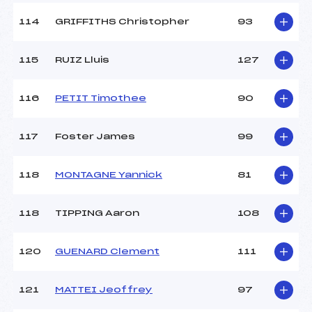
114
GRIFFITHS Christopher
93
115
RUIZ Lluis
127
116
PETIT Timothee
90
117
Foster James
99
118
MONTAGNE Yannick
81
118
TIPPING Aaron
108
120
GUENARD Clement
111
121
MATTEI Jeoffrey
97