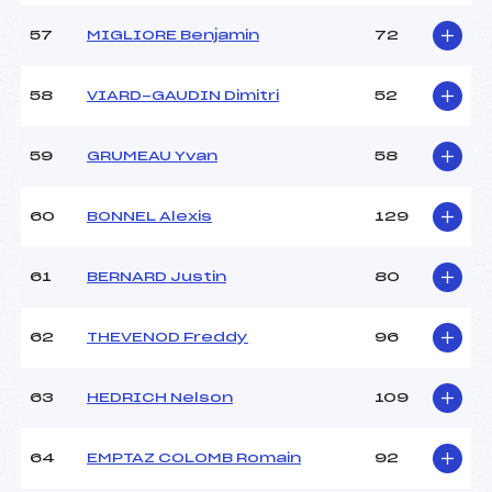
57
MIGLIORE Benjamin
72
58
VIARD-GAUDIN Dimitri
52
59
GRUMEAU Yvan
58
60
BONNEL Alexis
129
61
BERNARD Justin
80
62
THEVENOD Freddy
96
63
HEDRICH Nelson
109
64
EMPTAZ COLOMB Romain
92