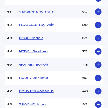
41
VEPIERRE Romain
50
42
MIAILLIER Sylvain
20
43
DECH Jorick
59
44
MIDOL Bastien
73
45
GONNET Benoit
48
46
HUDRY Jerome
63
47
BOUVIER Josselin
40
48
TROCHE John
33