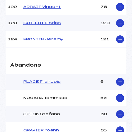
122
ADRAIT Vincent
78
123
GUILLOT Florian
120
124
FRONTIN Jeremy
121
Abandons
PLACE Francois
5
NOGARA Tommaso
56
SPECK Stefano
60
GRAVIER Yoann
65