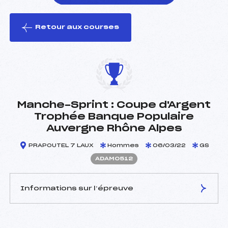
Retour aux courses
foi(s) le ski
Manche-Sprint : Coupe d'Argent
Trophée Banque Populaire
Auvergne Rhône Alpes
PRAPOUTEL 7 LAUX
Hommes
06/03/22
GS
ADAM0512
Informations sur l’épreuve
JURY DE COMPÉTITION