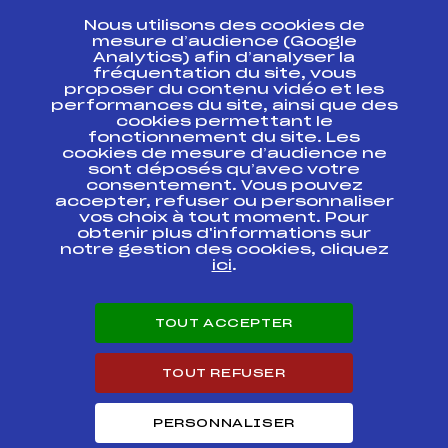
CONTACT
Nous utilisons des cookies de
ESPACE PRESSE
mesure d’audience (Google
Analytics) afin d’analyser la
fréquentation du site, vous
Ressources
proposer du contenu vidéo et les
performances du site, ainsi que des
Pass’Neige
cookies permettant le
Projet sportif fédéral
fonctionnement du site. Les
cookies de mesure d’audience ne
Projet de performance fédéral
sont déposés qu’avec votre
Antidopage
consentement. Vous pouvez
Pôle Développement, Formation, Suivi
accepter, refuser ou personnaliser
Scientifique
vos choix à tout moment. Pour
Listes ministérielles
obtenir plus d'informations sur
notre gestion des cookies, cliquez
Pôle vie de l’athlète
ici
.
Enseignement professionnel
Informatique et chronométrage
Circuits
TOUT ACCEPTER
Carrières
Développement des habiletés mentales
TOUT REFUSER
PERSONNALISER