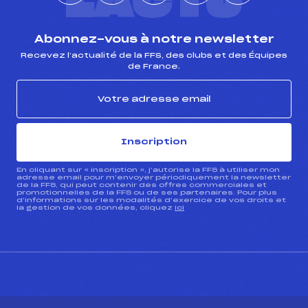
L'ACTU
Abonnez-vous à notre newsletter
Recevez l’actualité de la FFS, des clubs et des Équipes
de France.
Inscription
En cliquant sur « inscription », j’autorise la FFS à utiliser mon
adresse email pour m’envoyer périodiquement la newsletter
de la FFS, qui peut contenir des offres commerciales et
promotionnelles de la FFS ou de ses partenaires. Pour plus
d’informations sur les modalités d’exercice de vos droits et
la gestion de vos données, cliquez
ici