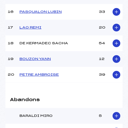
Pénalité appliquée :
–
16
PASQUALON LUBIN
33
Catégorie :
U14
17
LAO REMI
20
18
DE KERMADEC SACHA
54
19
BOUZON YANN
12
20
PETRE AMBROISE
39
Abandons
BARALDI MIRO
5