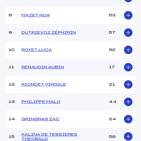
Ouvreurs B :
MONTORO SADOUX (DA)
Ouvreurs C :
CHARDONNEREAU (DA)
8
MAZET NOA
53
Ouvreurs D :
–
Ouvreurs E :
–
Météo :
–
9
DUTRIEVOZ ZÉPHIRIN
57
Neige :
–
10
ROYET LUCA
52
MANCHE 2
11
RENAUDIN AUBIN
17
Nombre de portes :
36
Heure de départ :
11:50
Traceur :
DEPOILLY (DA)
12
RIONDET VIRGILE
21
Ouvreurs A :
GREMEN (DA)
Ouvreurs B :
MONTORO SADOUX (DA)
13
PHILIPPE MALO
44
Ouvreurs C :
CHARDONNEREAU (DA)
Ouvreurs D :
–
Ouvreurs E :
–
14
GRINGRAS ZAC
24
Température départ :
–
Température arrivée :
–
KALINA DE TESSIERES
15
59
THEOBALD