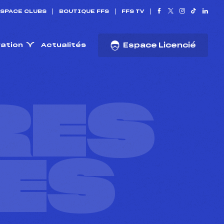
SPACE CLUBS
BOUTIQUE FFS
FFS TV
ration
Actualités
Espace Licencié
RES
ES