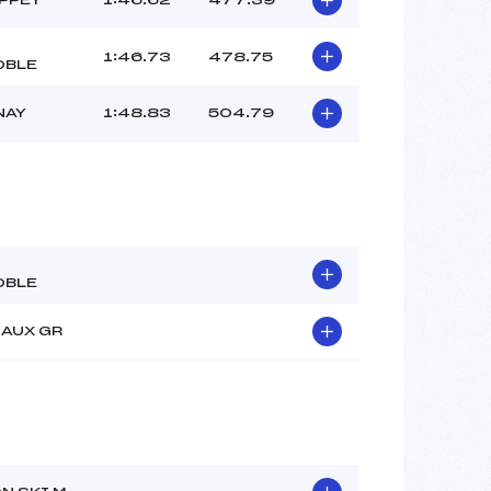
1:46.73
478.75
OBLE
NAY
1:48.83
504.79
OBLE
LAUX GR