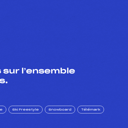
 sur l’ensemble
s.
ue
Ski Freestyle
Snowboard
Télémark