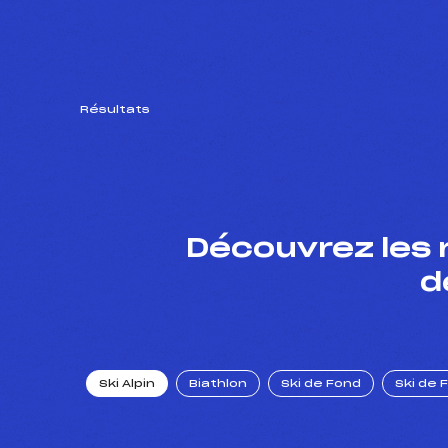
Résultats
Découvrez les 
d
Ski Alpin
Biathlon
Ski de Fond
Ski de 