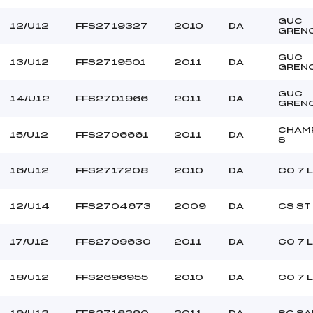
GUC
12/U12
FFS2719327
2010
DA
GREN
GUC
13/U12
FFS2719501
2011
DA
GREN
GUC
14/U12
FFS2701966
2011
DA
GREN
CHAM
15/U12
FFS2706661
2011
DA
S
16/U12
FFS2717208
2010
DA
CO 7 
12/U14
FFS2704673
2009
DA
CS ST
17/U12
FFS2709630
2011
DA
CO 7 
18/U12
FFS2696955
2010
DA
CO 7 
19/U12
FFS2716290
2011
DA
SC SA