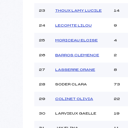
23
THOUX LAMY LUCILE
14
24
LECOMTE LILOU
9
25
MORICEAU ELOISE
4
26
BARROS CLEMENCE
2
27
LASSERRE ORANE
8
28
SODER CLARA
73
29
COLINET OLIVIA
22
30
LARVIEUX GAELLE
19
31
JAY ELINA
11