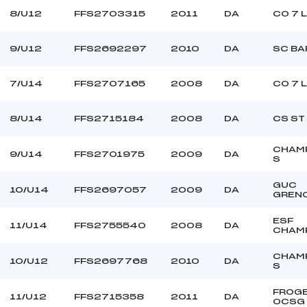
8/U12
FFS2703315
2011
DA
CO 7 
9/U12
FFS2692297
2010
DA
SC BA
7/U14
FFS2707165
2008
DA
CO 7 
8/U14
FFS2715184
2008
DA
CS ST
CHAM
9/U14
FFS2701975
2009
DA
S
GUC
10/U14
FFS2697057
2009
DA
GREN
ESF
11/U14
FFS2755540
2008
DA
CHAM
CHAM
10/U12
FFS2697768
2010
DA
S
FROG
11/U12
FFS2715358
2011
DA
OCSG