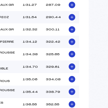
LAUX GR
1:31.27
287.09
RIOZ
1:31.54
290.44
LAUX GR
1:32.32
300.11
 PIERRE
1:34.12
322.42
ROUSSE
1:34.38
325.65
1:34.70
329.61
OBLE
1:35.06
334.08
ROUS
ROUSSE
1:35.44
338.79
ES
1:36.55
352.55