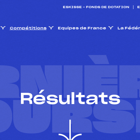
ESKISSE – FONDS DE DOTATION
E
Compétitions
Equipes de France
La Fédé
RNIÈ
Résultats
OURS