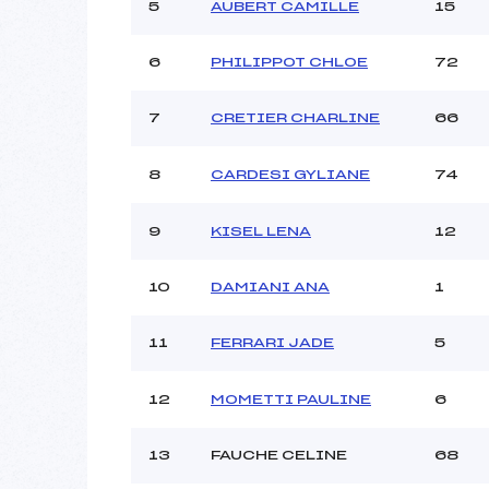
Ouvreurs C :
5
AUBERT CAMILLE
15
Ouvreurs D :
GE
Ouvreurs E :
6
PHILIPPOT CHLOE
72
Météo :
Neige :
7
CRETIER CHARLINE
66
8
CARDESI GYLIANE
74
Pénalité appliquée :
Catégorie :
9
KISEL LENA
12
10
DAMIANI ANA
1
11
FERRARI JADE
5
12
MOMETTI PAULINE
6
13
FAUCHE CELINE
68