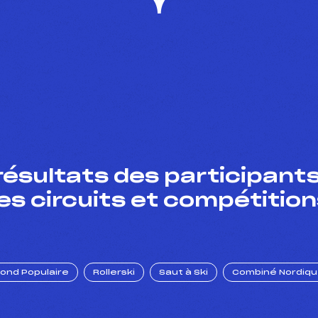
résultats des participants
es circuits et compétition
Fond Populaire
Rollerski
Saut à Ski
Combiné Nordiq