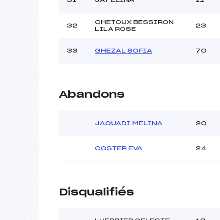
CHETOUX BESSIRON
32
23
LILA ROSE
33
GHEZAL SOFIA
70
Abandons
JAOUADI MELINA
20
COSTER EVA
24
Disqualifiés