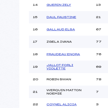
14
GUERIN ZELY
13
15
DAUL FAUSTINE
21
16
GALLAUD ELSA
67
17
ZGELA IVANA
77
18
FRAUDEAU ENORA
76
JALLOT FORLI
19
69
VIOLETTE
20
ROBIN SWAN
78
WERQUIN MATTON
21
7
NOEMIE
22
COYNEL ALICIA
3