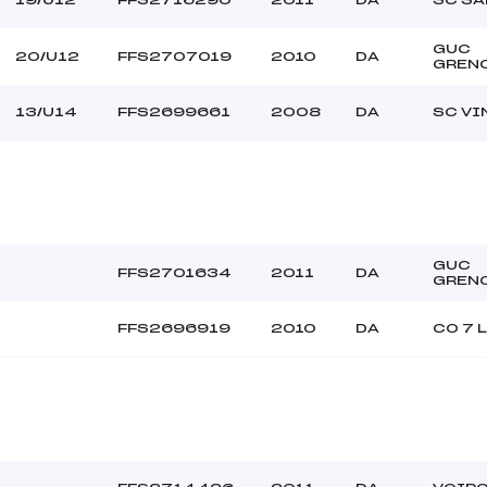
GUC
20/U12
FFS2707019
2010
DA
GREN
13/U14
FFS2699661
2008
DA
SC VI
GUC
FFS2701634
2011
DA
GREN
FFS2696919
2010
DA
CO 7 