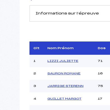
Informations sur l’épreuve
JURY DE COMPÉTITION
Délégué Technique :
Arbitre :
Assistant :
Clt
Nom Prénom
Dos
Dir. Epreuve :
1
LIZZI JULIETTE
71
2
SAURON ROMANE
16
MANCHE 1
Nombre de portes :
3
JARRIGE STERENN
75
Heure de départ :
Traceur :
4
GUILLET MARGOT
17
Ouvreurs A :
Ouvreurs B :