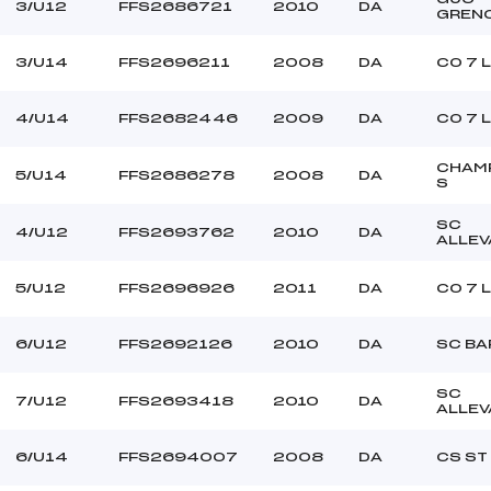
DAUL (DA)
Ouvreurs C :
3/U12
FFS2686721
2010
DA
GREN
RENTE LAPIERRE (DA)
Ouvreurs D :
–
Ouvreurs E :
3/U14
FFS2696211
2008
DA
CO 7 
–
Température départ
–
Température arrivée
4/U14
FFS2682446
2009
DA
CO 7 
CHAM
5/U14
FFS2686278
2008
DA
165.6000
S
U12+U14
SC
4/U12
FFS2693762
2010
DA
ALLEV
5/U12
FFS2696926
2011
DA
CO 7 
6/U12
FFS2692126
2010
DA
SC BA
SC
7/U12
FFS2693418
2010
DA
ALLEV
6/U14
FFS2694007
2008
DA
CS ST