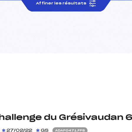
Affiner les résultats
hallenge du Grésivaudan 
27/02/22
GS
ADAF0471.FFS