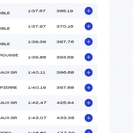
1:37.57
365.19
OBLE
1:37.97
370.15
OBLE
1:39.39
387.76
OBLE
ROUSSE
1:39.86
393.58
LAUX GR
1:40.11
396.68
 PIERRE
1:40.19
397.68
LAUX GR
1:42.47
425.94
LAUX GR
1:43.07
433.38
PPEY
1:46.62
477.39