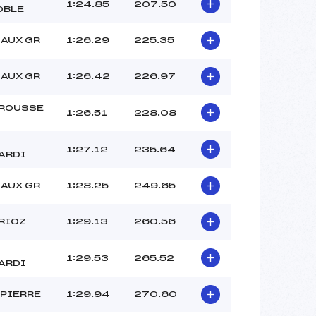
DAUL (DA)
1:24.85
207.50
OBLE
GERENTE LAPIERRE (DA)
–
LAUX GR
1:26.29
225.35
 :
–
 :
–
LAUX GR
1:26.42
226.97
ROUSSE
1:26.51
228.08
1:27.12
235.64
ARDI
LAUX GR
1:28.25
249.65
RIOZ
1:29.13
260.56
1:29.53
265.52
ARDI
 PIERRE
1:29.94
270.60