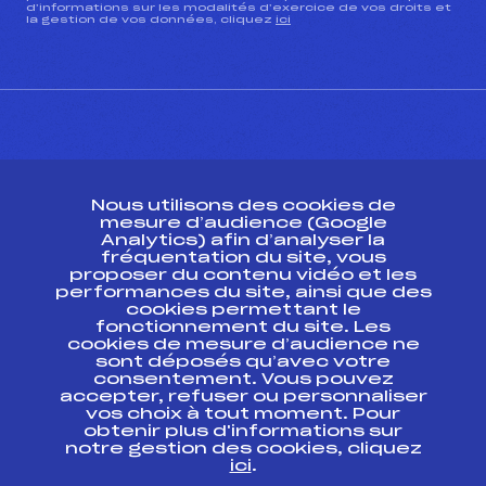
d’informations sur les modalités d’exercice de vos droits et
la gestion de vos données, cliquez
ici
CONTACT
Nous utilisons des cookies de
ESPACE PRESSE
mesure d’audience (Google
Analytics) afin d’analyser la
fréquentation du site, vous
Ressources
proposer du contenu vidéo et les
performances du site, ainsi que des
Pass’Neige
cookies permettant le
Projet sportif fédéral
fonctionnement du site. Les
cookies de mesure d’audience ne
Projet de performance fédéral
sont déposés qu’avec votre
Antidopage
consentement. Vous pouvez
Pôle Développement, Formation, Suivi
accepter, refuser ou personnaliser
Scientifique
vos choix à tout moment. Pour
Listes ministérielles
obtenir plus d'informations sur
notre gestion des cookies, cliquez
Pôle vie de l’athlète
ici
.
Enseignement professionnel