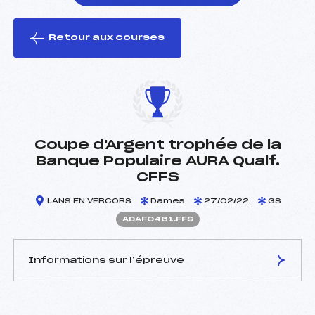
Retour aux courses
foi(s) le ski
Coupe d'Argent trophée de la
Banque Populaire AURA Qualf.
CFFS
LANS EN VERCORS
Dames
27/02/22
GS
ADAF0461.FFS
Informations sur l’épreuve
JURY DE COMPÉTITION