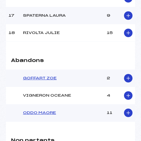
Pénalité appliquée :
126.5000
17
SPATERNA LAURA
9
Catégorie :
U16
18
RIVOLTA JULIE
15
Abandons
GOFFART ZOE
2
VIGNERON OCEANE
4
ODDO MAORE
11
Non partants