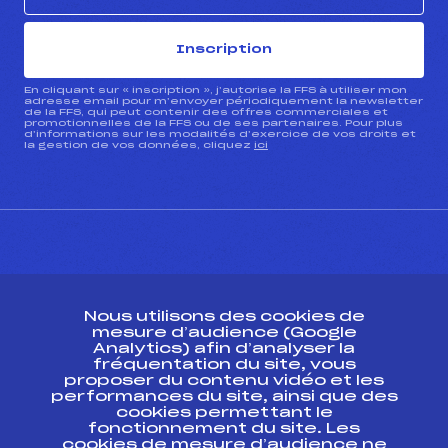
Inscription
En cliquant sur « inscription », j’autorise la FFS à utiliser mon
adresse email pour m’envoyer périodiquement la newsletter
de la FFS, qui peut contenir des offres commerciales et
promotionnelles de la FFS ou de ses partenaires. Pour plus
d’informations sur les modalités d’exercice de vos droits et
la gestion de vos données, cliquez
ici
CONTACT
Nous utilisons des cookies de
ESPACE PRESSE
mesure d’audience (Google
Analytics) afin d’analyser la
fréquentation du site, vous
Ressources
proposer du contenu vidéo et les
performances du site, ainsi que des
Pass’Neige
cookies permettant le
Projet sportif fédéral
fonctionnement du site. Les
cookies de mesure d’audience ne
Projet de performance fédéral