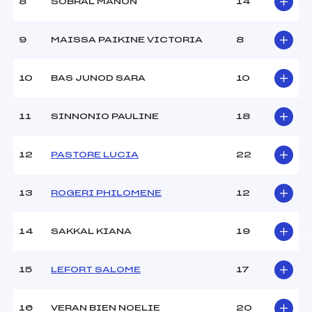
Ouvreurs B :
BARENGO (CA)
8
SOBRAL MANON
14
Ouvreurs C :
–
Ouvreurs D :
–
9
MAISSA PAIKINE VICTORIA
8
Ouvreurs E :
–
Météo :
–
10
BAS JUNOD SARA
10
Neige :
–
11
SINNONIO PAULINE
18
MANCHE 2
Nombre de portes :
47
12
PASTORE LUCIA
22
Heure de départ :
12H00
Traceur :
RIPOLL (CA)
13
ROGERI PHILOMENE
12
Ouvreurs A :
AST (CA)
Ouvreurs B :
BARENGO (CA)
Ouvreurs C :
–
14
SAKKAL KIANA
19
Ouvreurs D :
–
Ouvreurs E :
–
15
LEFORT SALOME
17
Température départ :
–
Température arrivée :
–
16
VERAN BIEN NOELIE
20