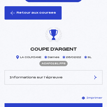
Retour aux courses
foi(s) le ski
COUPE D'ARGENT
LA COLMIANE
Dames
26/02/22
SL
ACAF0181.FFS
Informations sur l’épreuve
JURY DE COMPÉTITION
Imprimer
Délégué Technique :
RAYBAUD PAUL (CA)
Arbitre :
PEYTHIEU GUILLAUME