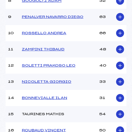
Ouvreurs B :
BARENGO (CA)
8
GOUGOLTZ ADAM
32
Ouvreurs C :
–
Ouvreurs D :
–
9
PENALVER NAVARRO DIEGO
63
Ouvreurs E :
–
Météo :
–
10
ROSSELLO ANDREA
66
Neige :
–
11
ZAMPINI THIBAUD
48
MANCHE 2
Nombre de portes :
45
12
SOLETTI PRAKOSO LEO
40
Heure de départ :
12h00
Traceur :
RIPOLL (CA)
13
NICOLETTA GIORGIO
33
Ouvreurs A :
AST (CA)
Ouvreurs B :
BARENGO (CA)
Ouvreurs C :
–
14
BONNEVIALLE ILAN
31
Ouvreurs D :
–
Ouvreurs E :
–
15
TAURINES MATHIS
54
Température départ :
–
Température arrivée :
–
16
ROUBAUD VINCENT
50