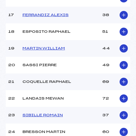
Pénalité appliquée :
120.7900
17
FERRANDIZ ALEXIS
38
Catégorie :
U16
18
ESPOSITO RAPHAEL
51
19
MARTIN WILLIAM
44
20
SASSI PIERRE
49
21
COQUELLE RAPHAEL
69
22
LANDAIS MEWAN
72
23
SIBILLE ROMAIN
37
24
BRESSON MARTIN
60