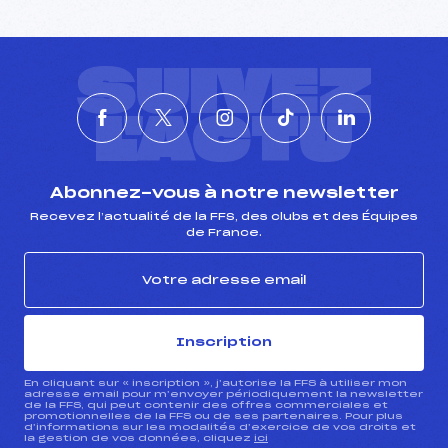
SUIVEZ
L'ACTU
Abonnez-vous à notre newsletter
Recevez l’actualité de la FFS, des clubs et des Équipes
de France.
Inscription
En cliquant sur « inscription », j’autorise la FFS à utiliser mon
adresse email pour m’envoyer périodiquement la newsletter
de la FFS, qui peut contenir des offres commerciales et
promotionnelles de la FFS ou de ses partenaires. Pour plus
d’informations sur les modalités d’exercice de vos droits et
la gestion de vos données, cliquez
ici