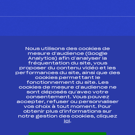
CONTACT
Nous utilisons des cookies de
ESPACE PRESSE
mesure d’audience (Google
Analytics) afin d’analyser la
fréquentation du site, vous
Ressources
proposer du contenu vidéo et les
performances du site, ainsi que des
Pass’Neige
cookies permettant le
Projet sportif fédéral
fonctionnement du site. Les
cookies de mesure d’audience ne
Projet de performance fédéral
sont déposés qu’avec votre
Antidopage
consentement. Vous pouvez
Pôle Développement, Formation, Suivi
accepter, refuser ou personnaliser
Scientifique
vos choix à tout moment. Pour
Listes ministérielles
obtenir plus d'informations sur
notre gestion des cookies, cliquez
Pôle vie de l’athlète
ici
.
Enseignement professionnel
Informatique et chronométrage