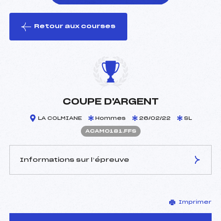
Retour aux courses
foi(s) le ski
COUPE D'ARGENT
LA COLMIANE
Hommes
26/02/22
SL
ACAM0181.FFS
Informations sur l’épreuve
JURY DE COMPÉTITION
Imprimer
Délégué Technique :
RAYBAUD PAUL (CA)
Arbitre :
PEYTHIEU GUILLAUME