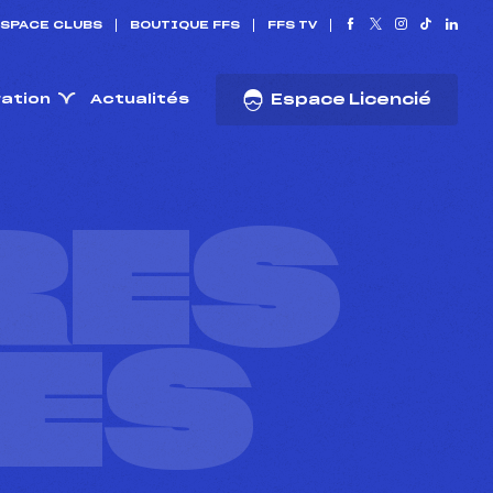
SPACE CLUBS
BOUTIQUE FFS
FFS TV
ration
Actualités
Espace Licencié
RES
ES