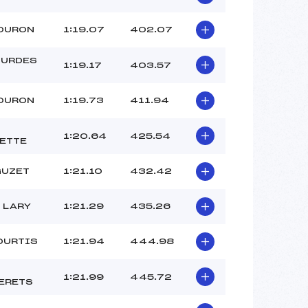
LOURON
1:19.07
402.07
OURDES
1:19.17
403.57
LOURON
1:19.73
411.94
1:20.64
425.54
ETTE
GUZET
1:21.10
432.42
 LARY
1:21.29
435.26
OURTIS
1:21.94
444.98
1:21.99
445.72
ERETS