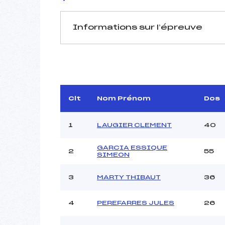
Informations sur l’épreuve
JURY DE COMPÉTITION
Délégué Technique :
VIGOU
Arbitre :
Clt
Nom Prénom
Dos
Assistant :
Dir. Epreuve :
A
1
LAUGIER CLEMENT
40
GARCIA ESSIQUE
2
55
MANCHE 1
SIMEON
Nombre de portes :
3
MARTY THIBAUT
36
Heure de départ :
Traceur :
4
PEREFARRES JULES
26
Ouvreurs A :
Ouvreurs B :