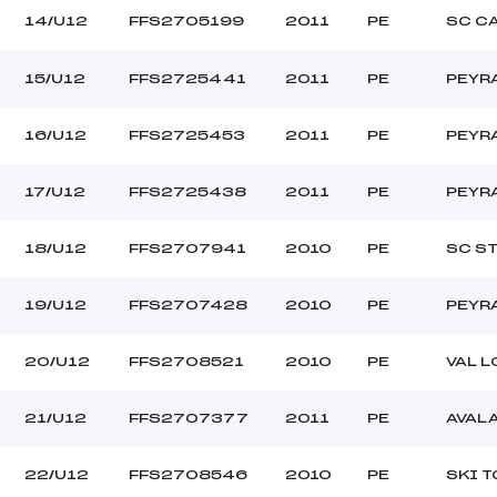
14/U12
FFS2705199
2011
PE
SC C
15/U12
FFS2725441
2011
PE
PEYR
16/U12
FFS2725453
2011
PE
PEYR
17/U12
FFS2725438
2011
PE
PEYR
18/U12
FFS2707941
2010
PE
SC ST
19/U12
FFS2707428
2010
PE
PEYR
20/U12
FFS2708521
2010
PE
VAL 
21/U12
FFS2707377
2011
PE
AVAL
22/U12
FFS2708546
2010
PE
SKI T