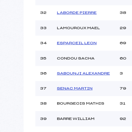
32
LABORDE PIERRE
38
33
LAMOUROUX MAEL
29
34
ESPARCEIL LEON
69
35
CONDOU SACHA
60
36
SABOUNJI ALEXANDRE
3
37
SENAC MARTIN
79
38
BOURGEOIS MATHIS
31
39
BARRE WILLIAM
92