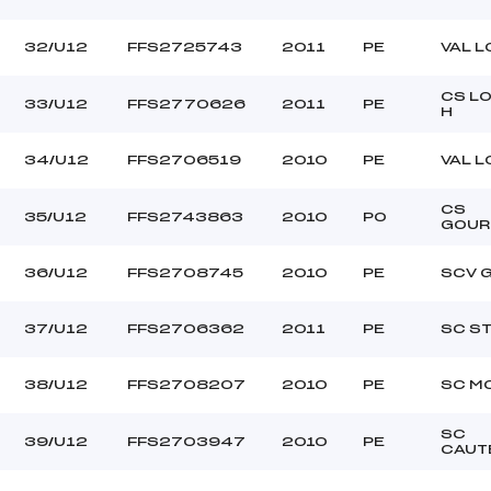
32/U12
FFS2725743
2011
PE
VAL 
CS L
33/U12
FFS2770626
2011
PE
H
34/U12
FFS2706519
2010
PE
VAL 
CS
35/U12
FFS2743863
2010
PO
GOUR
36/U12
FFS2708745
2010
PE
SCV 
37/U12
FFS2706362
2011
PE
SC ST
38/U12
FFS2708207
2010
PE
SC M
SC
39/U12
FFS2703947
2010
PE
CAUT