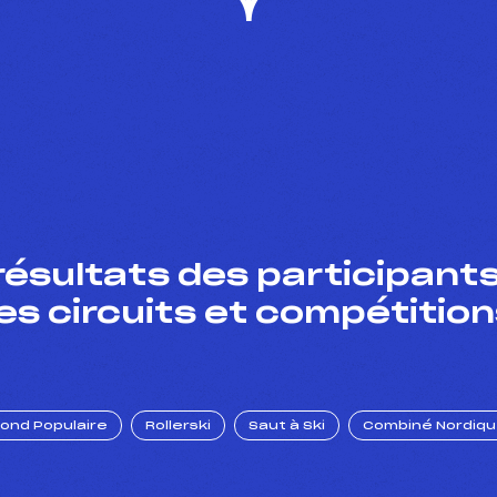
résultats des participants
es circuits et compétition
Fond Populaire
Rollerski
Saut à Ski
Combiné Nordiq