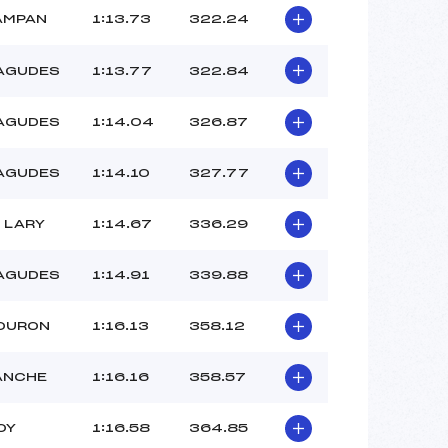
AMPAN
1:13.73
322.24
AGUDES
1:13.77
322.84
AGUDES
1:14.04
326.87
AGUDES
1:14.10
327.77
 LARY
1:14.67
336.29
AGUDES
1:14.91
339.88
LOURON
1:16.13
358.12
ANCHE
1:16.16
358.57
OY
1:16.58
364.85