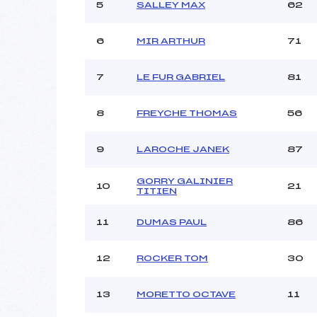
Ouvreurs C :
5
SALLEY MAX
62
Ouvreurs D :
Ouvreurs E :
6
MIR ARTHUR
71
Météo :
Neige :
7
LE FUR GABRIEL
81
8
FREYCHE THOMAS
56
Pénalité appliquée :
Catégorie :
9
LAROCHE JANEK
87
GORRY GALINIER
10
21
TITIEN
11
DUMAS PAUL
86
12
ROCKER TOM
30
13
MORETTO OCTAVE
11