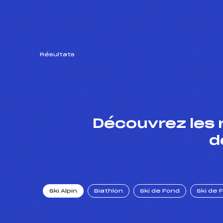
Résultats
Découvrez les 
d
Ski Alpin
Biathlon
Ski de Fond
Ski de 