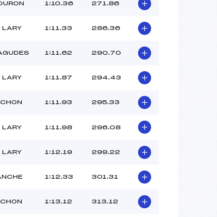
–
LOURON
1:10.36
271.86
–
–
 LARY
1:11.33
286.36
 :
–
 :
–
AGUDES
1:11.62
290.70
 LARY
1:11.87
294.43
UCHON
1:11.93
295.33
 LARY
1:11.98
296.08
 LARY
1:12.19
299.22
ANCHE
1:12.33
301.31
UCHON
1:13.12
313.12