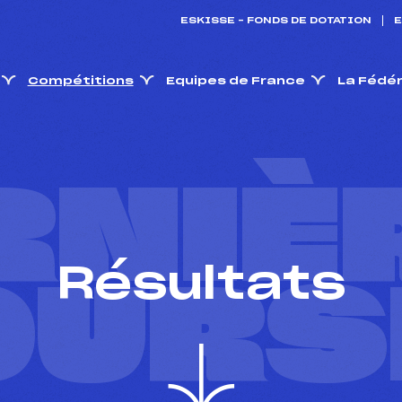
ESKISSE – FONDS DE DOTATION
E
Compétitions
Equipes de France
La Fédé
RNIÈ
Résultats
OURS