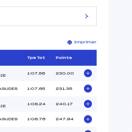
ES DE LA PISTE
Imprimer
–
–
–
Tps Tot
Points
–
–
A
1:07.56
230.00
IE
AGUDES
1:07.65
231.35
–
A
1:08.24
240.17
–
IE
–
AGUDES
1:08.76
247.94
MICHAUT (PE)
PAULUS (PE)