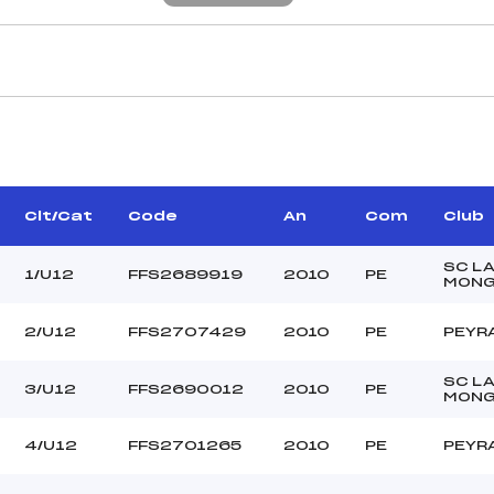
CARACTÉRISTIQU
ROUX BLANC JEROME
Piste :
(PE)
Altitude départ :
–
Altitude arrivée :
Clt/Cat
Code
An
Com
Club
–
Dénivelé :
GUASCA JEROME (PE)
Homologation :
SC L
1/U12
FFS2689919
2010
PE
MONG
2/U12
FFS2707429
2010
PE
PEYR
MANCHE 2
–
Nombre de portes :
SC L
3/U12
FFS2690012
2010
PE
–
Heure de départ :
MONG
–
Traceur :
4/U12
FFS2701265
2010
PE
PEYR
MICHAUT (PE)
Ouvreurs A :
PAULUS (PE)
Ouvreurs B :