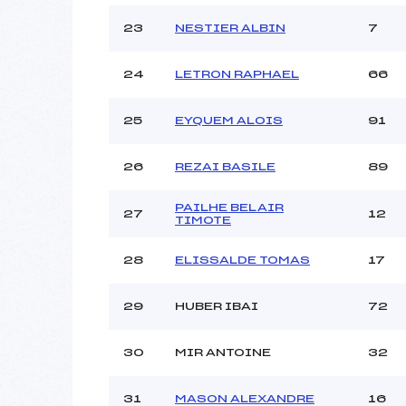
23
NESTIER ALBIN
7
24
LETRON RAPHAEL
66
25
EYQUEM ALOIS
91
26
REZAI BASILE
89
PAILHE BELAIR
27
12
TIMOTE
28
ELISSALDE TOMAS
17
29
HUBER IBAI
72
30
MIR ANTOINE
32
31
MASON ALEXANDRE
16