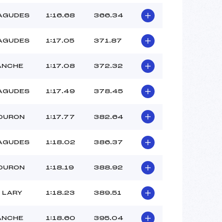
AGUDES
1:16.68
366.34
AGUDES
1:17.05
371.87
ANCHE
1:17.08
372.32
AGUDES
1:17.49
378.45
LOURON
1:17.77
382.64
AGUDES
1:18.02
386.37
LOURON
1:18.19
388.92
 LARY
1:18.23
389.51
ANCHE
1:18.60
395.04