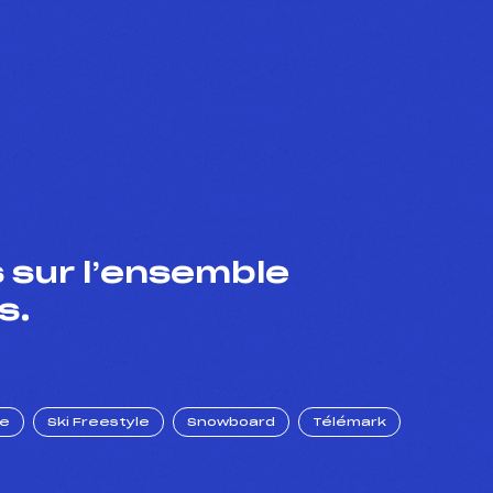
 sur l’ensemble
s.
ue
Ski Freestyle
Snowboard
Télémark