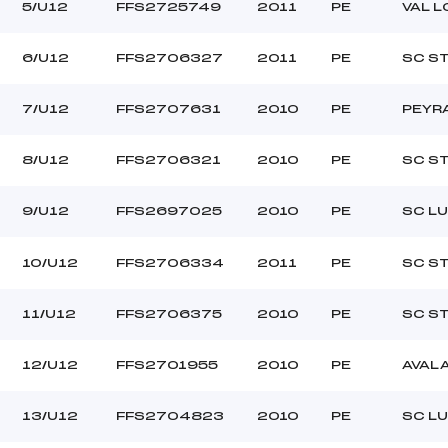
–
Ouvreurs C :
5/U12
FFS2725749
2011
PE
VAL 
–
Ouvreurs D :
–
Ouvreurs E :
6/U12
FFS2706327
2011
PE
SC ST
–
Température départ
–
Température arrivée
7/U12
FFS2707631
2010
PE
PEYR
8/U12
FFS2706321
2010
PE
SC ST
230.0000
U12
9/U12
FFS2697025
2010
PE
SC L
10/U12
FFS2706334
2011
PE
SC ST
11/U12
FFS2706375
2010
PE
SC ST
12/U12
FFS2701955
2010
PE
AVAL
13/U12
FFS2704823
2010
PE
SC L