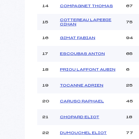
14
COMPAGNET THOMAS
67
COTTEREAU LAPEBIE
15
75
OIHAN
16
GIMAT FABIAN
94
17
ESCOUBAS ANTON
65
18
PRIOU LAFFONT AUBIN
6
19
TOCANNE ADRIEN
25
20
CARUSO RAPHAEL
45
21
CHOPARD ELIOT
18
22
DUMOUCHEL ELIOT
77