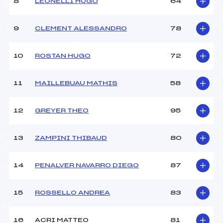
8
LEONELLI HUGO
64
Ouvreurs D :
PASQUETTI (CA)
Ouvreurs E :
–
Météo :
–
9
CLEMENT ALESSANDRO
78
Neige :
–
10
ROSTAN HUGO
72
MANCHE 2
11
MAILLEBUAU MATHIS
58
Nombre de portes :
37
Heure de départ :
12H30
Traceur :
NIETZEL (CA)
12
GREYER THEO
95
Ouvreurs A :
NICOULLAUD (CA)
Ouvreurs B :
SKRABO (CA)
13
ZAMPINI THIBAUD
80
Ouvreurs C :
ROBIN (CA)
Ouvreurs D :
PASQUETTI (CA)
Ouvreurs E :
–
14
PENALVER NAVARRO DIEGO
87
Température départ :
–
Température arrivée :
–
15
ROSSELLO ANDREA
83
Pénalité appliquée :
105.8400
16
ACRI MATTEO
81