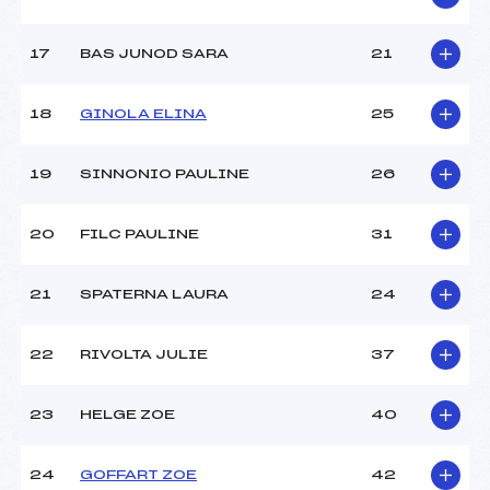
Catégorie :
U16
17
BAS JUNOD SARA
21
18
GINOLA ELINA
25
19
SINNONIO PAULINE
26
20
FILC PAULINE
31
21
SPATERNA LAURA
24
22
RIVOLTA JULIE
37
23
HELGE ZOE
40
24
GOFFART ZOE
42