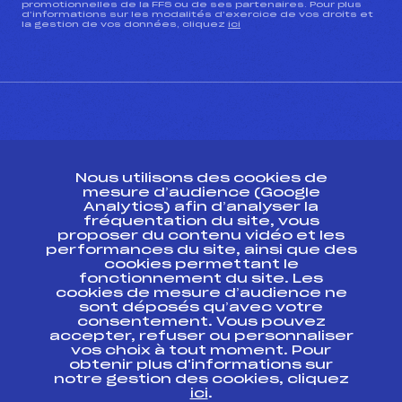
promotionnelles de la FFS ou de ses partenaires. Pour plus
d’informations sur les modalités d’exercice de vos droits et
la gestion de vos données, cliquez
ici
CONTACT
Nous utilisons des cookies de
ESPACE PRESSE
mesure d’audience (Google
Analytics) afin d’analyser la
fréquentation du site, vous
Ressources
proposer du contenu vidéo et les
performances du site, ainsi que des
Pass’Neige
cookies permettant le
Projet sportif fédéral
fonctionnement du site. Les
cookies de mesure d’audience ne
Projet de performance fédéral
sont déposés qu’avec votre
Antidopage
consentement. Vous pouvez
Pôle Développement, Formation, Suivi
accepter, refuser ou personnaliser
Scientifique
vos choix à tout moment. Pour
Listes ministérielles
obtenir plus d'informations sur
notre gestion des cookies, cliquez
Pôle vie de l’athlète
ici
.