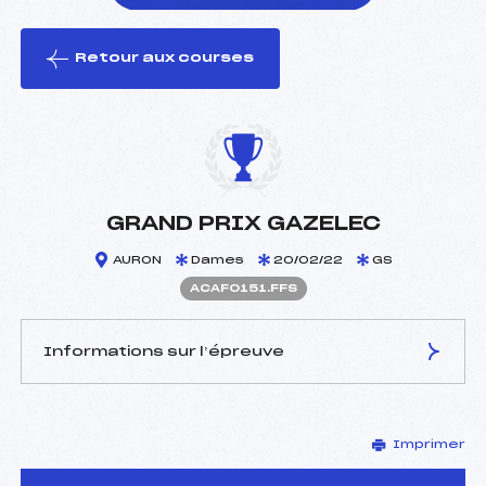
Retour aux courses
foi(s) le ski
GRAND PRIX GAZELEC
AURON
Dames
20/02/22
GS
ACAF0151.FFS
Informations sur l’épreuve
JURY DE COMPÉTITION
Imprimer
Délégué Technique :
ASTRAUDO PIERRE (CA)
Arbitre :
RIPOLL CLEMENT (CA)