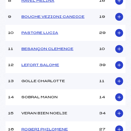
8
RAVEL MELINA
16
Ouvreurs D :
NICOULLAUD (CA)
Ouvreurs E :
–
Météo :
–
9
BOUCHE VEZIONI CANDICE
19
Neige :
–
10
PASTORE LUCIA
29
MANCHE 2
11
BESANÇON CLEMENCE
10
Nombre de portes :
37
Heure de départ :
12h00
Traceur :
NIETZEL (CA)
12
LEFORT SALOME
39
Ouvreurs A :
ROBIN (CA)
Ouvreurs B :
PASQUETTI (CA)
13
GOLLE CHARLOTTE
11
Ouvreurs C :
SKRABO (CA)
Ouvreurs D :
NICOULLAUD (CA)
Ouvreurs E :
–
14
SOBRAL MANON
14
Température départ :
–
Température arrivée :
–
15
VERAN BIEN NOELIE
34
Pénalité appliquée :
125.6900
16
ROGERI PHILOMENE
27