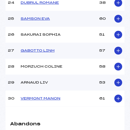
24
DUBRUL ROMANE
38
25
SAMSON EVA
60
26
SAKURAI SOPHIA
51
27
GABOTTO LINH
57
28
MORZUCH COLINE
58
29
ARNAUD LIV
53
30
VERMONT MANON
61
Abandons