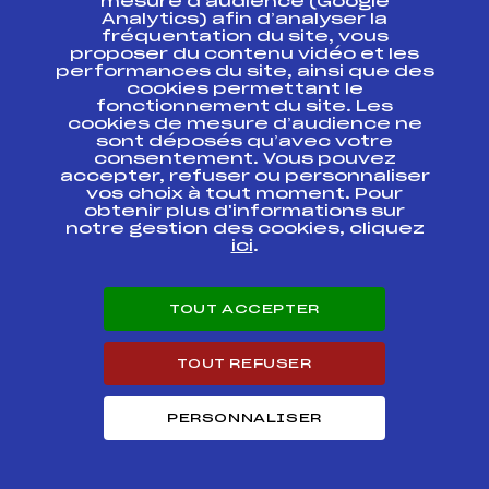
mesure d’audience (Google
Analytics) afin d’analyser la
fréquentation du site, vous
Ressources
proposer du contenu vidéo et les
performances du site, ainsi que des
Pass’Neige
cookies permettant le
Projet sportif fédéral
fonctionnement du site. Les
cookies de mesure d’audience ne
Projet de performance fédéral
sont déposés qu’avec votre
Antidopage
consentement. Vous pouvez
Pôle Développement, Formation, Suivi
accepter, refuser ou personnaliser
Scientifique
vos choix à tout moment. Pour
Listes ministérielles
obtenir plus d'informations sur
notre gestion des cookies, cliquez
Pôle vie de l’athlète
ici
.
Enseignement professionnel
Informatique et chronométrage
Circuits
TOUT ACCEPTER
Carrières
Développement des habiletés mentales
TOUT REFUSER
PERSONNALISER
© 2026 Fédération Française de Ski
Mentions légales
Politique de
confidentialité
Cookies