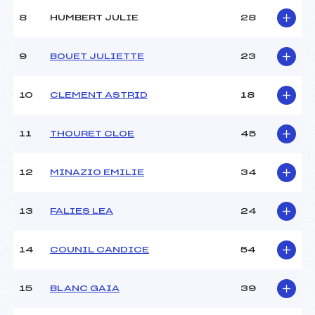
Ouvreurs C :
–
8
HUMBERT JULIE
28
Ouvreurs D :
–
Ouvreurs E :
–
Météo :
–
9
BOUET JULIETTE
23
Neige :
–
10
CLEMENT ASTRID
18
MANCHE 2
11
THOURET CLOE
45
Nombre de portes :
44
Heure de départ :
13H15
Traceur :
CASCI PHILIPPE (SA)
12
MINAZIO EMILIE
34
Ouvreurs A :
CURDY LEONTINE (SA)
Ouvreurs B :
–
13
FALIES LEA
24
Ouvreurs C :
–
Ouvreurs D :
–
Ouvreurs E :
–
14
COUNIL CANDICE
54
Température départ :
–
Température arrivée :
–
15
BLANC GAIA
39