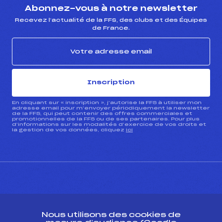
Abonnez-vous à notre newsletter
Recevez l’actualité de la FFS, des clubs et des Équipes
de France.
Inscription
En cliquant sur « inscription », j’autorise la FFS à utiliser mon
adresse email pour m’envoyer périodiquement la newsletter
de la FFS, qui peut contenir des offres commerciales et
promotionnelles de la FFS ou de ses partenaires. Pour plus
d’informations sur les modalités d’exercice de vos droits et
la gestion de vos données, cliquez
ici
CONTACT
Nous utilisons des cookies de
ESPACE PRESSE