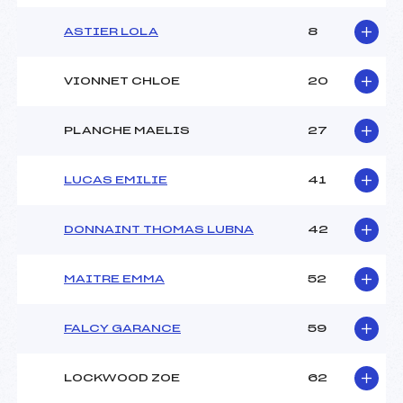
ASTIER LOLA
8
VIONNET CHLOE
20
PLANCHE MAELIS
27
LUCAS EMILIE
41
DONNAINT THOMAS LUBNA
42
MAITRE EMMA
52
FALCY GARANCE
59
LOCKWOOD ZOE
62