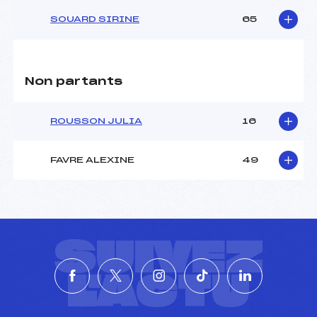
SOUARD SIRINE
65
Non partants
ROUSSON JULIA
16
FAVRE ALEXINE
49
SUIVEZ
L'ACTU