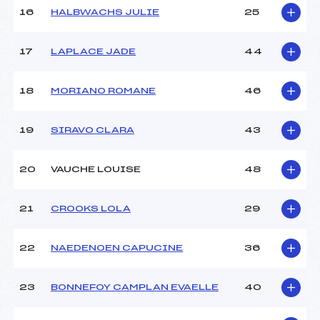
Pénalité appliquée :
85.7200
16
HALBWACHS JULIE
25
Catégorie :
U16
17
LAPLACE JADE
44
18
MORIANO ROMANE
46
19
SIRAVO CLARA
43
20
VAUCHE LOUISE
48
21
CROOKS LOLA
29
22
NAEDENOEN CAPUCINE
36
23
BONNEFOY CAMPLAN EVAELLE
40