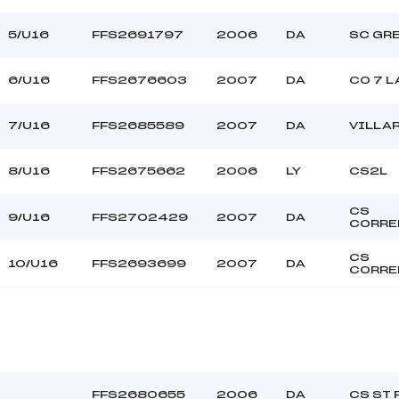
MELIAND (DA)
Ouvreurs B :
–
Ouvreurs C :
5/U16
FFS2691797
2006
DA
SC GR
–
Ouvreurs D :
–
Ouvreurs E :
6/U16
FFS2676603
2007
DA
CO 7 L
–
Température départ
–
Température arrivée
7/U16
FFS2685589
2007
DA
VILLA
8/U16
FFS2675662
2006
LY
CS2L
128.6400
U16
CS
9/U16
FFS2702429
2007
DA
CORRE
CS
10/U16
FFS2693699
2007
DA
CORRE
FFS2680655
2006
DA
CS ST 