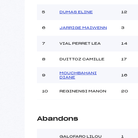
Ouvreurs B :
Ouvreurs C :
5
DUMAS ELINE
12
Ouvreurs D :
Ouvreurs E :
6
JARRIGE MAIWENN
3
Météo :
Neige :
7
VIAL PERRET LEA
14
8
DUITTOZ CAMILLE
17
Pénalité appliquée :
Catégorie :
MOUCHBAHANI
9
16
DIANE
10
REGINENSI MANON
20
Abandons
GALOFARO LILOU
1