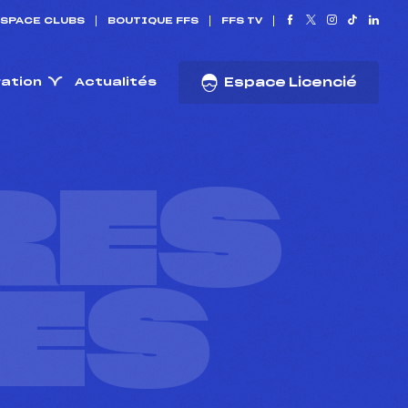
SPACE CLUBS
BOUTIQUE FFS
FFS TV
ration
Actualités
Espace Licencié
RES
ES