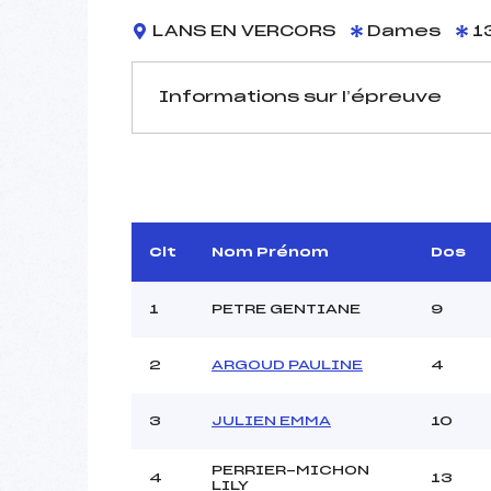
LANS EN VERCORS
Dames
1
Informations sur l’épreuve
JURY DE COMPÉTITION
Délégué Technique :
FR
Arbitre :
R
Assistant :
Clt
Nom Prénom
Dos
Dir. Epreuve :
1
PETRE GENTIANE
9
2
ARGOUD PAULINE
4
MANCHE 1
Nombre de portes :
3
JULIEN EMMA
10
Heure de départ :
Traceur :
PERRIER-MICHON
4
13
Ouvreurs A :
LILY