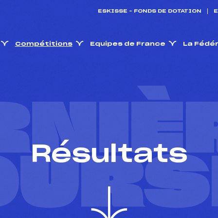
ESKISSE – FONDS DE DOTATION
E
Compétitions
Equipes de France
La Fédé
RNIÈ
Résultats
OURS