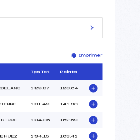
ES DE LA PISTE
Imprimer
L'OURS
1555
1435
Tps Tot
Points
120
3257/11/15
RDELANS
1:29.87
128.64
PIERRE
1:31.49
141.80
50
 SERRE
1:34.05
162.59
–
VANDENAMEELE (DA)
E HUEZ
1:34.15
163.41
ROUSSEAU BITAN (DA)