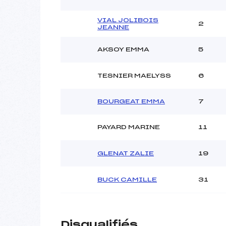
VIAL JOLIBOIS
2
JEANNE
AKSOY EMMA
5
TESNIER MAELYSS
6
BOURGEAT EMMA
7
PAYARD MARINE
11
GLENAT ZALIE
19
BUCK CAMILLE
31
Disqualifiés