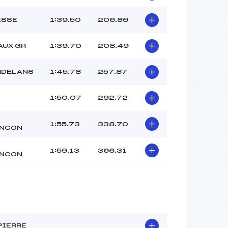
MELIAND (DA)
–
ESSE
1:39.50
206.86
–
–
AUX GR
1:39.70
208.49
 :
–
 :
–
RDELANS
1:45.78
257.87
1:50.07
292.72
1:55.73
338.70
NCON
1:59.13
366.31
NCON
PIERRE