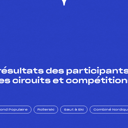
résultats des participants
es circuits et compétition
Fond Populaire
Rollerski
Saut à Ski
Combiné Nordiq