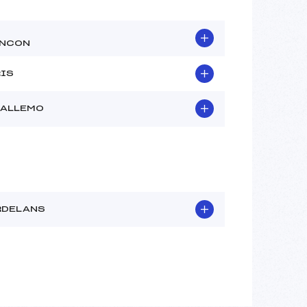
NCON
RIS
-ALLEMO
RDELANS