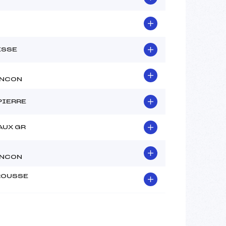
ESSE
NCON
PIERRE
AUX GR
NCON
OUSSE