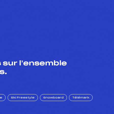
 sur l’ensemble
s.
ue
Ski Freestyle
Snowboard
Télémark