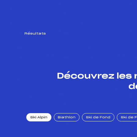
Résultats
Découvrez les 
d
Ski Alpin
Biathlon
Ski de Fond
Ski de 