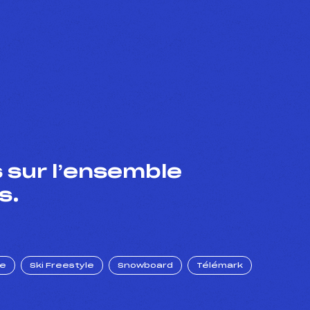
 sur l’ensemble
s.
ue
Ski Freestyle
Snowboard
Télémark