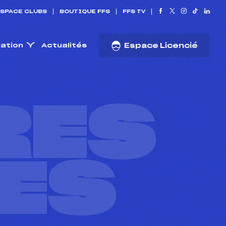
SPACE CLUBS
BOUTIQUE FFS
FFS TV
ration
Actualités
Espace Licencié
RES
ES