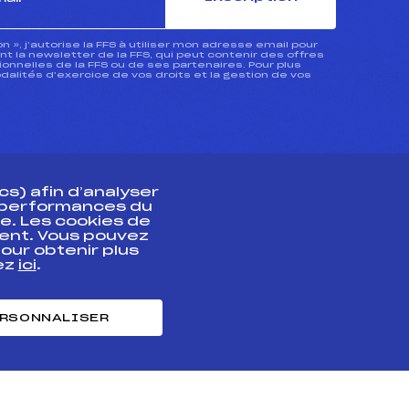
ion », j’autorise la FFS à utiliser mon adresse email pour
 la newsletter de la FFS, qui peut contenir des offres
nnelles de la FFS ou de ses partenaires. Pour plus
dalités d’exercice de vos droits et la gestion de vos
s) afin d’analyser
s performances du
e. Les cookies de
ent. Vous pouvez
athlète
our obtenir plus
uez
ici
.
t professionnel
e et chronométrage
RSONNALISER
nt des habiletés