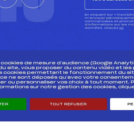
CTU
En cliquant sur « inscript
m’envoyer périodiquement
commerciales et promotio
d’informations sur les mo
données, cliquez
ici
s cookies de mesure d’audience (Google Analytic
 du site, vous proposer du contenu vidéo et le
des cookies permettant le fonctionnement du sit
essources
ce ne sont déposés qu’avec votre consentem
Pass’Neige
Pôle vie de l’
er ou personnaliser vos choix à tout moment. P
formations sur notre gestion des cookies, cliq
Projet sportif fédéral
Enseignemen
Projet de performance fédéral
Informatiqu
Antidopage
Circuits
TER
TOUT REFUSER
PE
Pôle Développement, Formation, Suivi
Carrières
Scientifique
Développeme
Listes ministérielles
mentales