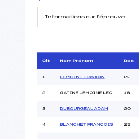
Informations sur l’épreuve
JURY DE COMPÉTITION
Délégué Technique :
Arbitre :
Assistant :
Clt
Nom Prénom
Dos
Dir. Epreuve :
1
LEMOINE ERWANN
22
2
GATINE LEMOINE LEO
18
MANCHE 1
Nombre de portes :
3
DUBOURGEAL ADAM
20
Heure de départ :
Traceur :
B
4
BLANCHET FRANCOIS
23
Ouvreurs A :
JEA
Ouvreurs B :
BO