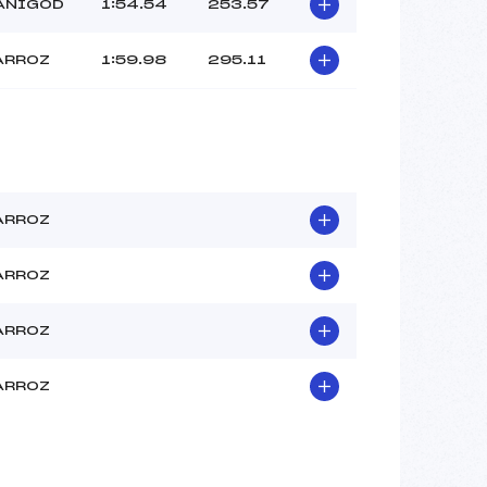
COTTERLAZ LUCAS (MB)
ANIGOD
1:54.54
253.57
–
–
ARROZ
1:59.98
295.11
 :
–
 :
–
ARROZ
ARROZ
ARROZ
ARROZ