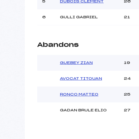
Ouvreurs C :
R
5
DUBOIS CLEMENT
26
Ouvreurs D :
CO
Ouvreurs E :
6
GULLI GABRIEL
21
Météo :
Neige :
Abandons
Pénalité appliquée :
Catégorie :
GUEBEY ZIAN
19
AVOCAT TITOUAN
24
RONCO MATTEO
25
GADAN BRULE ELIO
27