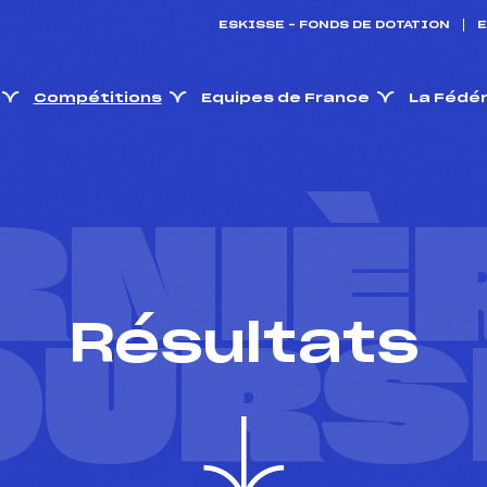
ESKISSE – FONDS DE DOTATION
E
Compétitions
Equipes de France
La Fédé
RNIÈ
Résultats
OURS