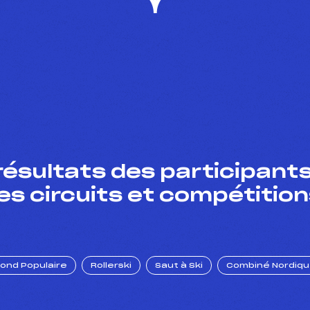
résultats des participants
es circuits et compétition
Fond Populaire
Rollerski
Saut à Ski
Combiné Nordiq