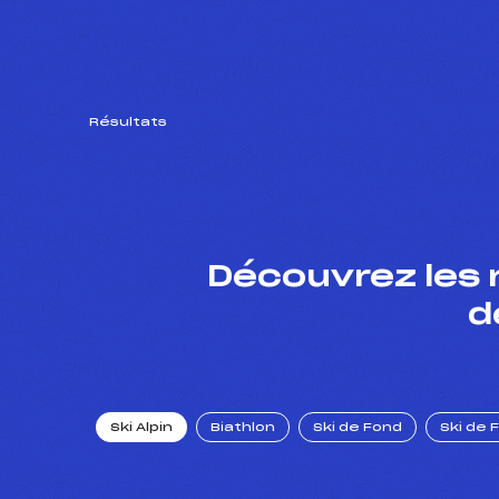
Résultats
Découvrez les 
d
Ski Alpin
Biathlon
Ski de Fond
Ski de 