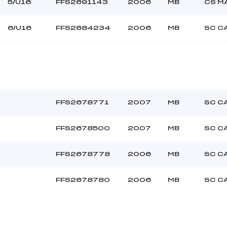
EY LENA NATALYA (MB)
Ouvreurs C :
5/U16
FFS2691143
2006
MB
CS M
TTERLAZ LUCAS (MB)
Ouvreurs D :
GULLI LOU ANNE (MB)
Ouvreurs E :
6/U16
FFS2684234
2006
MB
SC C
–
Température départ
–
Température arrivée
108.9400
U16
FFS2678771
2007
MB
SC C
FFS2678500
2007
MB
SC C
FFS2678778
2006
MB
SC C
FFS2678780
2006
MB
SC C