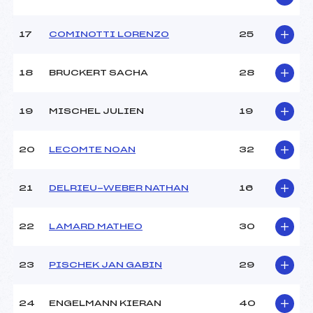
Pénalité appliquée :
122.6200
Catégorie :
U16
17
COMINOTTI LORENZO
25
18
BRUCKERT SACHA
28
19
MISCHEL JULIEN
19
20
LECOMTE NOAN
32
21
DELRIEU-WEBER NATHAN
16
22
LAMARD MATHEO
30
23
PISCHEK JAN GABIN
29
24
ENGELMANN KIERAN
40