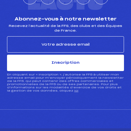
L'ACTU
Abonnez-vous à notre newsletter
Recevez l’actualité de la FFS, des clubs et des Équipes
de France.
Inscription
En cliquant sur « inscription », j’autorise la FFS à utiliser mon
adresse email pour m’envoyer périodiquement la newsletter
de la FFS, qui peut contenir des offres commerciales et
promotionnelles de la FFS ou de ses partenaires. Pour plus
d’informations sur les modalités d’exercice de vos droits et
la gestion de vos données, cliquez
ici