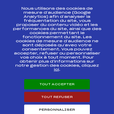
CONTACT
Nous utilisons des cookies de
ESPACE PRESSE
mesure d’audience (Google
Analytics) afin d’analyser la
fréquentation du site, vous
Ressources
proposer du contenu vidéo et les
performances du site, ainsi que des
Pass’Neige
cookies permettant le
Projet sportif fédéral
fonctionnement du site. Les
cookies de mesure d’audience ne
Projet de performance fédéral
sont déposés qu’avec votre
Antidopage
consentement. Vous pouvez
Pôle Développement, Formation, Suivi
accepter, refuser ou personnaliser
Scientifique
vos choix à tout moment. Pour
Listes ministérielles
obtenir plus d'informations sur
notre gestion des cookies, cliquez
Pôle vie de l’athlète
ici
.
Enseignement professionnel
Informatique et chronométrage
Circuits
TOUT ACCEPTER
Carrières
Développement des habiletés mentales
TOUT REFUSER
PERSONNALISER