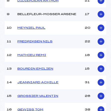
8
DIDIERJEAN ARTHUR
21
Ouvreurs C :
–
Ouvreurs D :
–
Ouvreurs E :
–
9
BELLEFLEUR–MOSSER ARSENE
17
Météo :
–
Neige :
–
10
MEYNIEL PAUL
20
MANCHE 2
11
FREDRIKSEN NILS
22
Nombre de portes :
41
Heure de départ :
12H30
12
MATHIEU REMI
18
Traceur :
KEMPF (MV)
Ouvreurs A :
–
13
BOURDIN EMILIEN
15
Ouvreurs B :
–
Ouvreurs C :
–
Ouvreurs D :
–
14
JEANNIARD ACHILLE
31
Ouvreurs E :
–
Température départ :
–
15
GROSSIER VALENTIN
26
Température arrivée :
–
16
GEWISS TOM
38