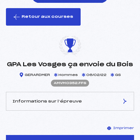
Retour aux courses
foi(s) le ski
GPA Les Vosges ça envoie du Bois
GERARDMER
Hommes
06/02/22
GS
AMVM0352.FFS
Informations sur l’épreuve
JURY DE COMPÉTITION
Imprimer
Délégué Technique :
DODIN YVES (MV)
Arbitre :
CAEL DOMINIQUE (MV)