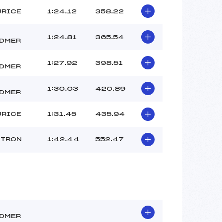
URICE
1:24.12
358.22
1:24.81
365.54
DMER
1:27.92
398.51
DMER
1:30.03
420.89
DMER
URICE
1:31.45
435.94
NTRON
1:42.44
552.47
DMER