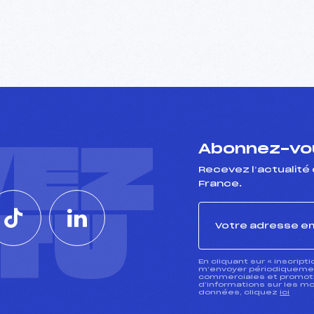
VEZ
Abonnez-vou
Recevez l’actualité 
France.
CTU
En cliquant sur « inscript
m’envoyer périodiquement
commerciales et promotio
d’informations sur les mo
données, cliquez
ici