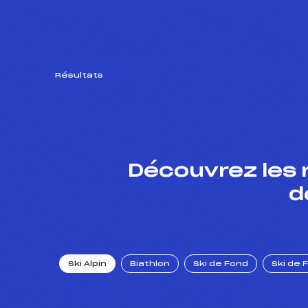
Résultats
Découvrez les 
d
Ski Alpin
Biathlon
Ski de Fond
Ski de 