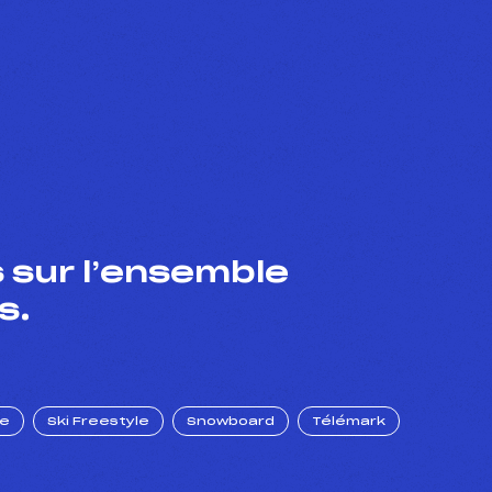
 sur l’ensemble
s.
ue
Ski Freestyle
Snowboard
Télémark