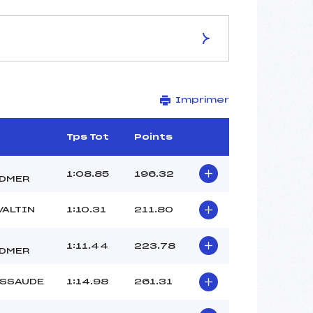
ES DE LA PISTE
Imprimer
LES CORBEAUX
925
825
Tps Tot
Points
100
3963/11/20
1:08.85
196.32
DMER
VALTIN
1:10.31
211.80
37
1:11.44
223.78
DMER
10H15
GRUNENBERGER (MV)
ESSAUDE
1:14.98
261.31
AUBERT (MV)
–