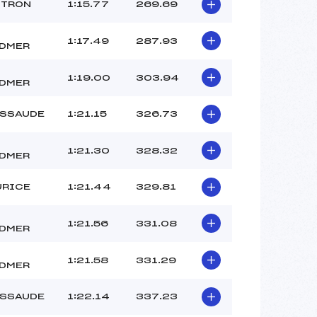
–
NTRON
1:15.77
269.69
–
–
1:17.49
287.93
DMER
 :
–
 :
–
1:19.00
303.94
DMER
ESSAUDE
1:21.15
326.73
1:21.30
328.32
DMER
URICE
1:21.44
329.81
1:21.56
331.08
DMER
1:21.58
331.29
DMER
ESSAUDE
1:22.14
337.23