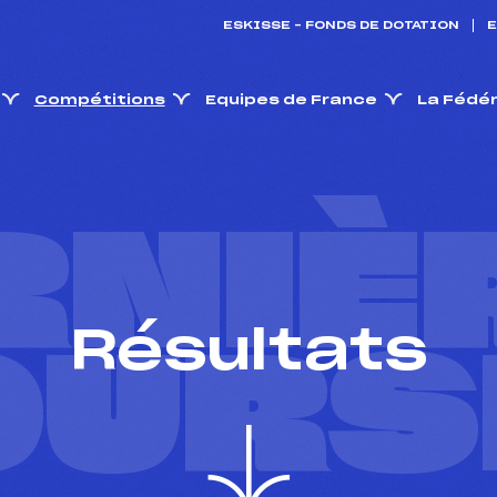
ESKISSE – FONDS DE DOTATION
E
Compétitions
Equipes de France
La Fédé
RNIÈ
Résultats
OURS