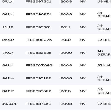
–
Ouvreurs C :
5/U14
FFS2697301
2008
MV
US VE
–
Ouvreurs D :
–
Ouvreurs E :
AS
6/U14
FFS2696971
2008
MV
GERAR
–
Température départ
–
Température arrivée
AS
1/U12
FFS2695381
2011
MV
GERAR
196.3200
2/U12
FFS2692075
2010
MV
LA BR
U12+U14
AS
7/U14
FFS2683825
2009
MV
GERAR
8/U14
FFS2707093
2008
MV
ST MA
AS
9/U14
FFS2695192
2008
MV
GERAR
AS
3/U12
FFS2695522
2010
MV
GERAR
10/U14
FFS2687162
2008
MV
LA BR