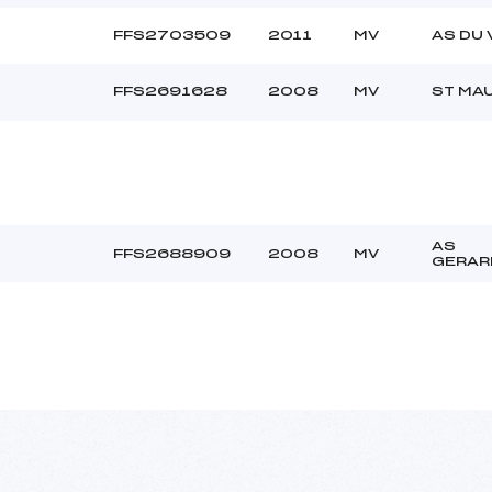
FFS2703509
2011
MV
AS DU 
FFS2691628
2008
MV
ST MA
AS
FFS2688909
2008
MV
GERAR