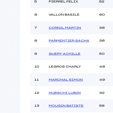
Ouvreurs C :
5
PIERREL FELIX
52
Ouvreurs D :
Ouvreurs E :
6
VALLON BASILE
60
Météo :
Neige :
7
CORNIL MARTIN
38
Pénalité appliquée :
8
PARMENTIER SACHA
36
Catégorie :
9
GUERY ACHILLE
50
10
LEGROS CHARLY
48
11
MARCHAL SIMON
49
12
HUBSCHI LUBIN
32
13
MOUGIN BATISTE
58