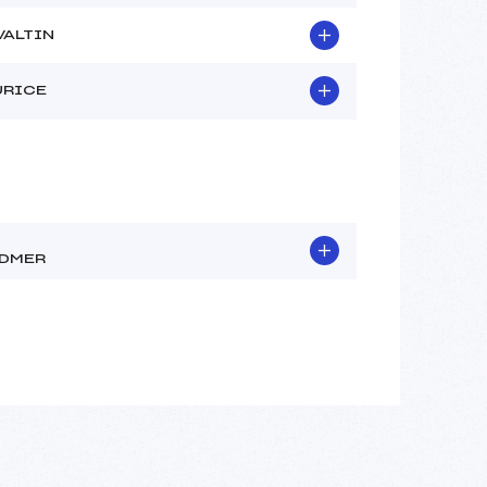
VALTIN
URICE
DMER