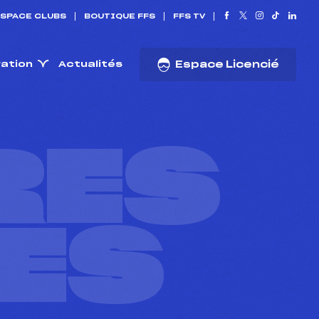
SPACE CLUBS
BOUTIQUE FFS
FFS TV
ration
Actualités
Espace Licencié
RES
ES