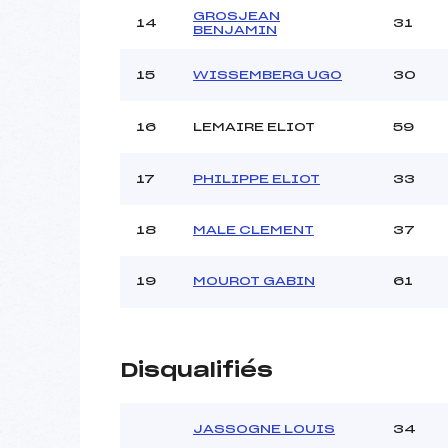
GROSJEAN
14
31
BENJAMIN
15
WISSEMBERG UGO
30
16
LEMAIRE ELIOT
59
17
PHILIPPE ELIOT
33
18
MALE CLEMENT
37
19
MOUROT GABIN
61
Disqualifiés
JASSOGNE LOUIS
34