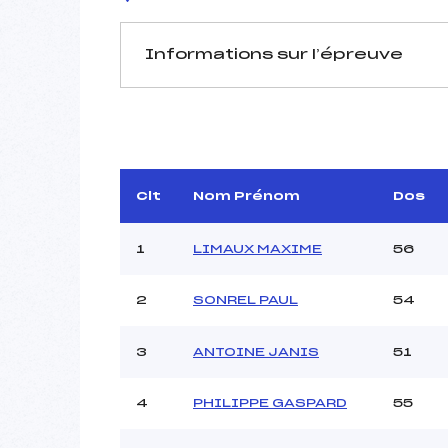
Informations sur l’épreuve
JURY DE COMPÉTITION
Délégué Technique :
Arbitre :
Assistant :
Clt
Nom Prénom
Dos
Dir. Epreuve :
BIEG
1
LIMAUX MAXIME
56
2
SONREL PAUL
54
MANCHE 1
Nombre de portes :
3
ANTOINE JANIS
51
Heure de départ :
Traceur :
4
PHILIPPE GASPARD
55
Ouvreurs A :
Ouvreurs B :