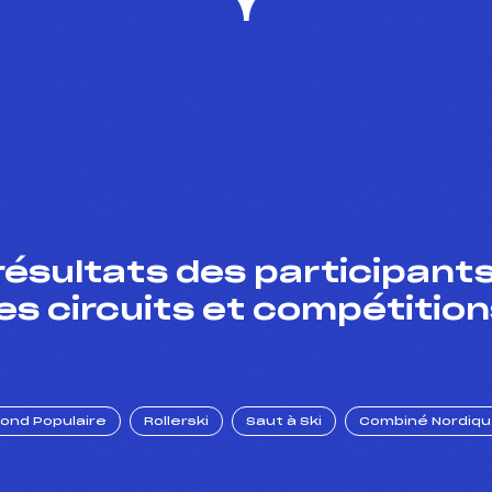
résultats des participants
es circuits et compétition
Fond Populaire
Rollerski
Saut à Ski
Combiné Nordiq