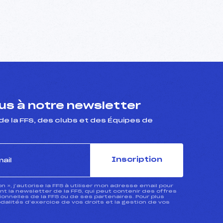
s à notre newsletter
de la FFS, des clubs et des Équipes de
Inscription
ion », j’autorise la FFS à utiliser mon adresse email pour
 la newsletter de la FFS, qui peut contenir des offres
nnelles de la FFS ou de ses partenaires. Pour plus
dalités d’exercice de vos droits et la gestion de vos