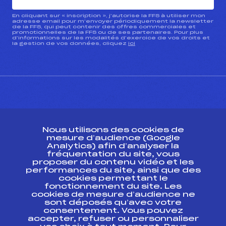
En cliquant sur « inscription », j’autorise la FFS à utiliser mon
adresse email pour m’envoyer périodiquement la newsletter
de la FFS, qui peut contenir des offres commerciales et
promotionnelles de la FFS ou de ses partenaires. Pour plus
d’informations sur les modalités d’exercice de vos droits et
la gestion de vos données, cliquez
ici
CONTACT
Nous utilisons des cookies de
ESPACE PRESSE
mesure d’audience (Google
Analytics) afin d’analyser la
fréquentation du site, vous
Ressources
proposer du contenu vidéo et les
performances du site, ainsi que des
Pass’Neige
cookies permettant le
Projet sportif fédéral
fonctionnement du site. Les
cookies de mesure d’audience ne
Projet de performance fédéral
sont déposés qu’avec votre
Antidopage
consentement. Vous pouvez
Pôle Développement, Formation, Suivi
accepter, refuser ou personnaliser
Scientifique