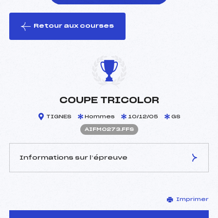
Retour aux courses
foi(s) le ski
COUPE TRICOLOR
TIGNES
Hommes
10/12/05
GS
AIFM0273.FFS
Informations sur l’épreuve
JURY DE COMPÉTITION
Imprimer
Délégué Technique :
CHALCHAT MARTINE (IF)
Arbitre :
SANTAMARIA FABRICE