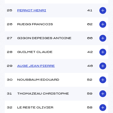
25
PERNOT HENRI
41
26
RUEGG FRANCOIS
62
27
GIGON DEPEIGES ANTOINE
66
28
GUILMET CLAUDE
42
29
AUGE JEAN PIERRE
46
30
NOUSBAUM EDOUARD
52
31
THOMAZEAU CHRISTOPHE
59
32
LE RESTE OLIVIER
58