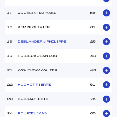
Pénalité appliquée :
79.8700
17
JOCELYN RAPHAEL
55
Catégorie :
Cad->Mas
18
KEMPF OLIVIER
61
19
DEBLANDER J PHILIPPE
25
19
ROBIEUX JEAN LUC
48
21
WOJTKOW WALTER
43
22
HUCHOT PIERRE
51
23
DUSSAUT ERIC
75
24
POURIEL YANN
65