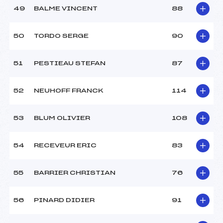
49
BALME VINCENT
88
50
TORDO SERGE
90
51
PESTIEAU STEFAN
87
52
NEUHOFF FRANCK
114
53
BLUM OLIVIER
108
54
RECEVEUR ERIC
83
55
BARRIER CHRISTIAN
76
56
PINARD DIDIER
91