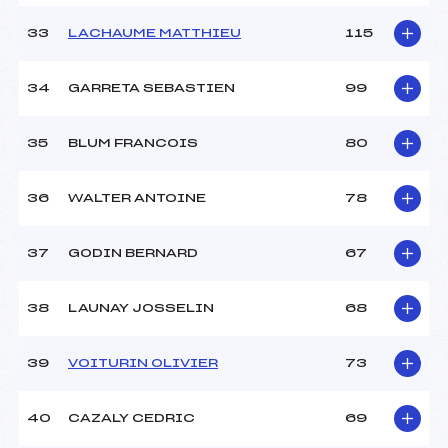
33
LACHAUME MATTHIEU
115
34
GARRETA SEBASTIEN
99
35
BLUM FRANCOIS
80
36
WALTER ANTOINE
78
37
GODIN BERNARD
67
38
LAUNAY JOSSELIN
68
39
VOITURIN OLIVIER
73
40
CAZALY CEDRIC
69