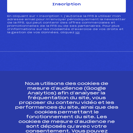
Inscription
En cliquant sur « inscription », j’autorise la FFS à utiliser mon
adresse email pour m’envoyer périodiquement la newsletter
de la FFS, qui peut contenir des offres commerciales et
promotionnelles de la FFS ou de ses partenaires. Pour plus
d’informations sur les modalités d’exercice de vos droits et
la gestion de vos données, cliquez
ici
CONTACT
Nous utilisons des cookies de
ESPACE PRESSE
mesure d’audience (Google
Analytics) afin d’analyser la
fréquentation du site, vous
Ressources
proposer du contenu vidéo et les
performances du site, ainsi que des
Pass’Neige
cookies permettant le
Projet sportif fédéral
fonctionnement du site. Les
cookies de mesure d’audience ne
Projet de performance fédéral
sont déposés qu’avec votre
Antidopage
consentement. Vous pouvez