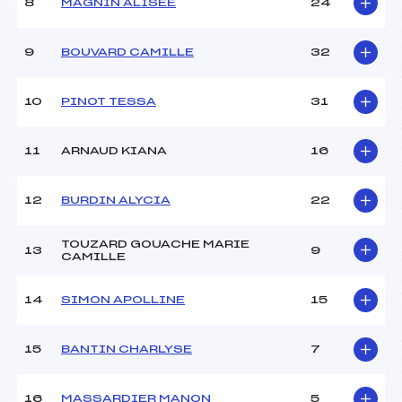
8
MAGNIN ALISEE
24
Ouvreurs C :
–
Ouvreurs D :
–
Ouvreurs E :
–
9
BOUVARD CAMILLE
32
Météo :
–
Neige :
–
10
PINOT TESSA
31
MANCHE 2
11
ARNAUD KIANA
16
Nombre de portes :
–
Heure de départ :
–
12
BURDIN ALYCIA
22
Traceur :
–
Ouvreurs A :
FRASCONI (SA)
TOUZARD GOUACHE MARIE
13
9
Ouvreurs B :
CHRETIEN (SA)
CAMILLE
Ouvreurs C :
–
Ouvreurs D :
–
14
SIMON APOLLINE
15
Ouvreurs E :
–
Température départ :
–
15
BANTIN CHARLYSE
7
Température arrivée :
–
16
MASSARDIER MANON
5