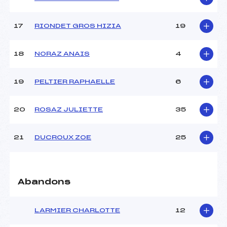
Pénalité appliquée :
–
Catégorie :
U14
17
RIONDET GROS HIZIA
19
18
NORAZ ANAIS
4
19
PELTIER RAPHAELLE
6
20
ROSAZ JULIETTE
35
21
DUCROUX ZOE
25
Abandons
LARMIER CHARLOTTE
12