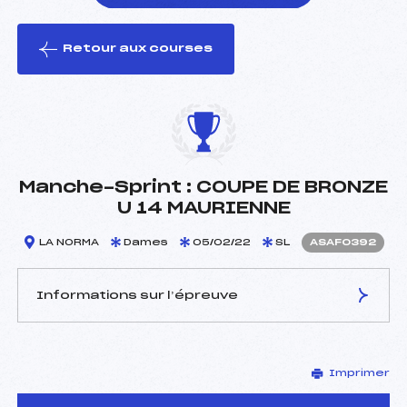
Retour aux courses
foi(s) le ski
Manche-Sprint : COUPE DE BRONZE
U 14 MAURIENNE
LA NORMA
Dames
05/02/22
SL
ASAF0392
Informations sur l’épreuve
JURY DE COMPÉTITION
Imprimer
Délégué Technique :
BERTHO LUDOVIC (SA)
Arbitre :
GRIGNOUX STEPHANE