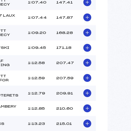
PTT
CLUB ()
1:07.40
147.41
NECY
–
–
7 LAUX
1:07.44
147.87
 :
–
 :
–
PTT
1:09.20
168.28
NECY
’SKI
1:09.45
171.18
AF
1:12.58
207.47
CING
PTT
1:12.59
207.59
FOR
1:12.79
209.91
UTERETS
AMBERY
1:12.85
210.60
CS
1:13.23
215.01