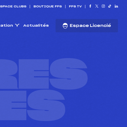
SPACE CLUBS
BOUTIQUE FFS
FFS TV
ration
Actualités
Espace Licencié
RES
ES