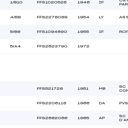
CS 
1/B10
FFS1020526
1946
IF
PAR
4/B8
FFS2278089
1954
LY
AS 
5/B8
FFS1094690
1955
IF
RCF
5/A4
FFS2623790
1972
SC
FFS521728
1951
MB
CO
FFS2206118
1966
DA
PV
SC
FFS2682066
1965
AP
D’A