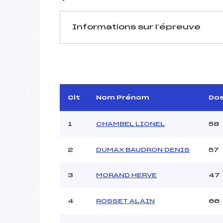
Informations sur l’épreuve
JURY DE COMPÉTITION
Délégué Technique :
LE
Arbitre :
SE
Assistant :
Clt
Nom Prénom
Do
Dir. Epreuve :
BROND
1
CHAMBEL LIONEL
58
2
DUMAX BAUDRON DENIS
57
MANCHE 1
Nombre de portes :
3
MORAND HERVE
47
Heure de départ :
Traceur :
4
ROSSET ALAIN
66
Ouvreurs A :
Ouvreurs B :