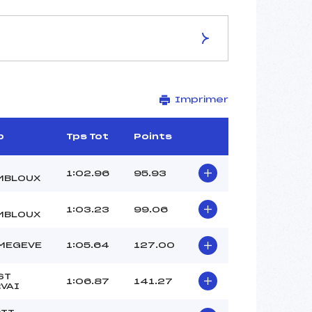
ES DE LA PISTE
Imprimer
CREVE-COEUR
1650
1540
b
Tps Tot
Points
110
3911/10/20
1:02.96
95.93
MBLOUX
1:03.23
99.06
MBLOUX
40
MEGEVE
1:05.64
127.00
11h15
DERUAZ (MB)
ST
1:06.87
141.27
CLUB ()
VAI
CLUB ()