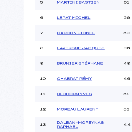
Ouvreurs C :
5
MARTINI BASTIEN
61
Ouvreurs D :
Ouvreurs E :
6
LERAT MICHEL
26
Météo :
Neige :
7
CARDON LIONEL
59
Pénalité appliquée :
8
LAVERGNE JACQUES
36
Catégorie :
9
BRUNIER STÉPHANE
49
10
CHABRAT RÉMY
46
11
BLOHORN YVES
51
12
MOREAU LAURENT
53
DALBAN-MOREYNAS
13
44
RAPHAEL