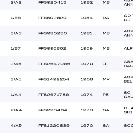
AS
CLUB ()
Ouvreurs C :
2/A2
FFS920413
1982
MB
AN
–
Ouvreurs D :
–
Ouvreurs E :
CO 
1/B8
FFS502629
1954
DA
GR
–
Température départ
–
Température arrivée
AS
3/A3
FFS930230
1981
MB
AN
95.9300
1/B7
FFS995862
1959
MB
ALP
U21->AB
AS
2/A5
FFS2647086
1970
IF
RA
AS
3/A5
FFS1492254
1968
MV
BEL
SC
1/A4
FFS2671786
1974
PE
CA
CH
2/A4
FFS290464
1973
SA
SKI
4/A5
FFS1220839
1970
SA
SC