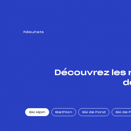
Résultats
Découvrez les 
d
Ski Alpin
Biathlon
Ski de Fond
Ski de 