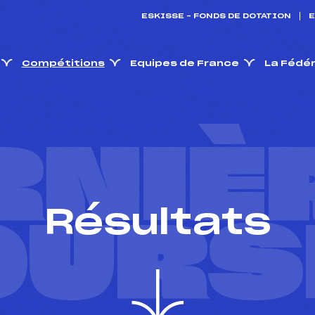
ESKISSE – FONDS DE DOTATION
E
Compétitions
Equipes de France
La Fédé
RNIÈ
Résultats
OURS