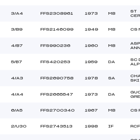
ST
3/A4
FFS2308961
1973
MB
CE
3/B9
FFS2146099
1949
MB
CS 
AS
4/B7
FFS990236
1960
MB
AN
SC 
5/B7
FFS420253
1959
DA
ALP
CH
4/A3
FFS2690758
1978
SA
SKI
GU
4/A4
FFS2665547
1973
DA
GR
6/A5
FFS2700340
1967
MB
CS 
2/U30
FFS2743513
1998
IF
RCF