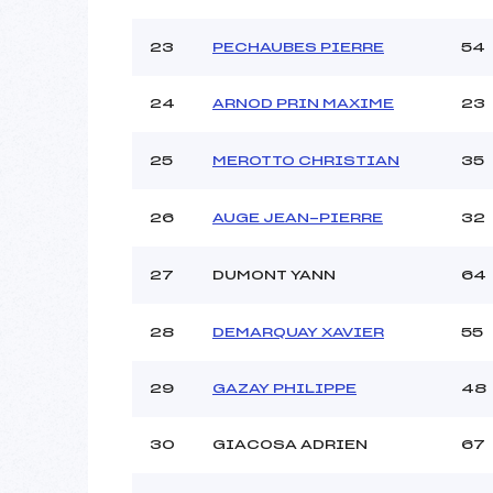
23
PECHAUBES PIERRE
54
24
ARNOD PRIN MAXIME
23
25
MEROTTO CHRISTIAN
35
26
AUGE JEAN-PIERRE
32
27
DUMONT YANN
64
28
DEMARQUAY XAVIER
55
29
GAZAY PHILIPPE
48
30
GIACOSA ADRIEN
67