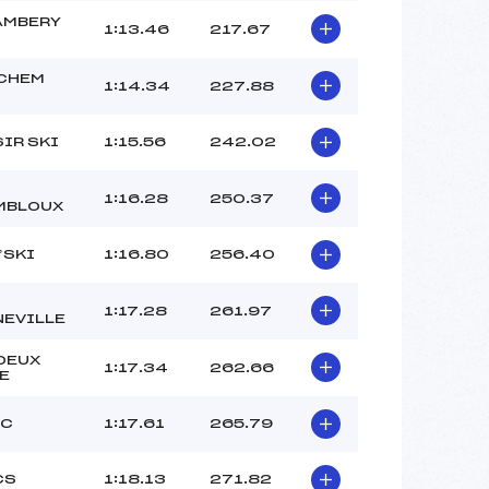
AMBERY
1:13.46
217.67
CHEM
1:14.34
227.88
IR SKI
1:15.56
242.02
1:16.28
250.37
MBLOUX
’SKI
1:16.80
256.40
1:17.28
261.97
EVILLE
DEUX
1:17.34
262.66
E
SC
1:17.61
265.79
CS
1:18.13
271.82