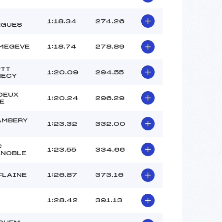
1:18.34
274.26
RGUES
MEGEVE
1:18.74
278.89
PTT
1:20.09
294.55
NECY
DEUX
1:20.24
296.29
E
AMBERY
1:23.32
332.00
C
1:23.55
334.66
ENOBLE
FLAINE
1:26.87
373.16
1:28.42
391.13