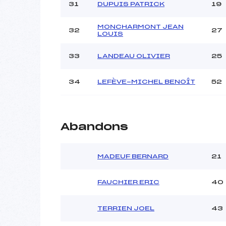
31
DUPUIS PATRICK
19
MONCHARMONT JEAN
32
27
LOUIS
33
LANDEAU OLIVIER
25
34
LEFÈVE-MICHEL BENOÎT
52
Abandons
MADEUF BERNARD
21
FAUCHIER ERIC
40
TERRIEN JOEL
43