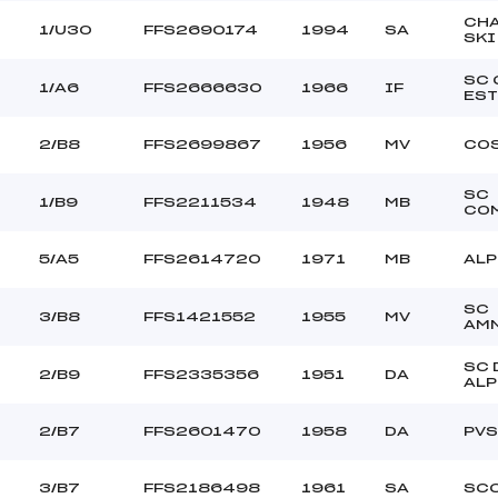
CH
1/U30
FFS2690174
1994
SA
SKI
SC 
1/A6
FFS2666630
1966
IF
EST
2/B8
FFS2699867
1956
MV
COS
SC
1/B9
FFS2211534
1948
MB
CO
5/A5
FFS2614720
1971
MB
ALP
SC
3/B8
FFS1421552
1955
MV
AMN
SC 
2/B9
FFS2335356
1951
DA
ALP
2/B7
FFS2601470
1958
DA
PV
3/B7
FFS2186498
1961
SA
SC