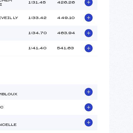
CHEM
1:31.45
426.26
I
EVEIL LY
1:33.42
449.10
1:34.70
463.94
1:41.40
541.63
MBLOUX
SC
NCELLE