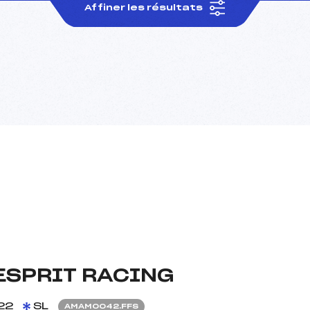
Affiner les résultats
ESPRIT RACING
22
SL
AMAM0042.FFS