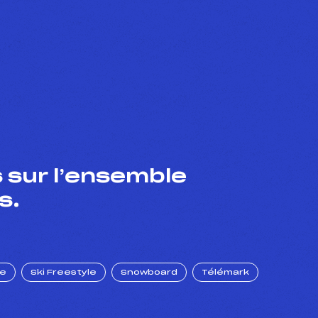
 sur l’ensemble
s.
ue
Ski Freestyle
Snowboard
Télémark