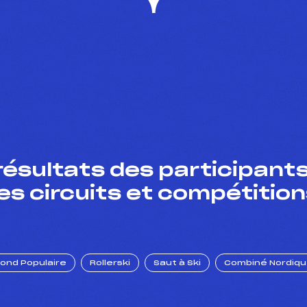
résultats des participants
es circuits et compétition
Fond Populaire
Rollerski
Saut à Ski
Combiné Nordiq