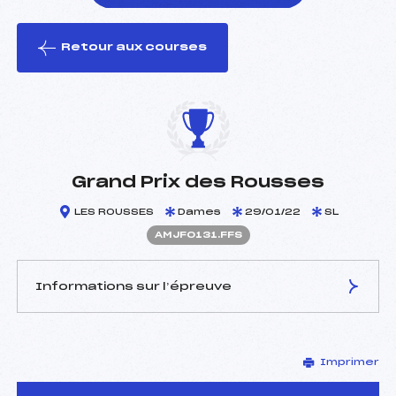
Retour aux courses
foi(s) le ski
Grand Prix des Rousses
LES ROUSSES
Dames
29/01/22
SL
AMJF0131.FFS
Informations sur l’épreuve
JURY DE COMPÉTITION
Imprimer
Délégué Technique :
ROUSSEAUX JACKY (MJ)
Arbitre :
–