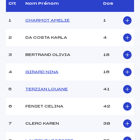
Assistant :
–
Clt
Nom Prénom
Dos
Dir. Epreuve :
LACROIX JEAN
SEBASTIEN (MJ)
1
CHARMOT AMELIE
1
CARACTÉRISTIQUES DE LA PISTE
2
DA COSTA KARLA
4
Piste :
LE BALANCIER
Altitude départ :
1405
3
BERTRAND OLIVIA
18
Altitude arrivée :
1275
Dénivelé :
130
4
GIRARD NINA
16
Homologation :
2858/01/12
5
TERZIAN LOUANE
41
MANCHE 1
Nombre de portes :
42
6
FENIET CELINA
42
Heure de départ :
10H
Traceur :
BENOIT GUYOD (MJ)
7
CLERC KAREN
38
Ouvreurs A :
LANTENOIS (MJ)
Ouvreurs B :
CHAVET NOIR BONDIER