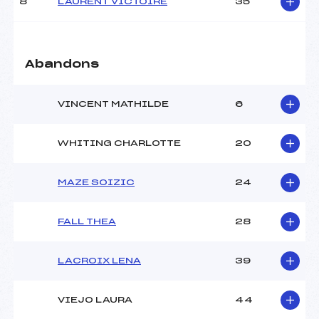
(MJ)
8
LAURENT VICTOIRE
35
Ouvreurs C :
–
Ouvreurs D :
–
Ouvreurs E :
–
Abandons
Météo :
–
Neige :
–
VINCENT MATHILDE
6
MANCHE 2
WHITING CHARLOTTE
20
Nombre de portes :
43
Heure de départ :
–
MAZE SOIZIC
24
Traceur :
GSELL (MJ)
Ouvreurs A :
LANTENOIS (MJ)
Ouvreurs B :
CHAVET NOIR BONDIER
FALL THEA
28
(MJ)
Ouvreurs C :
–
LACROIX LENA
39
Ouvreurs D :
–
Ouvreurs E :
–
Température départ :
–
VIEJO LAURA
44
Température arrivée :
–