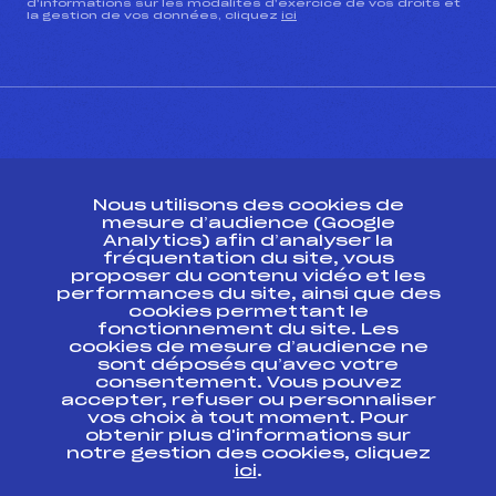
d’informations sur les modalités d’exercice de vos droits et
la gestion de vos données, cliquez
ici
CONTACT
Nous utilisons des cookies de
ESPACE PRESSE
mesure d’audience (Google
Analytics) afin d’analyser la
fréquentation du site, vous
Ressources
proposer du contenu vidéo et les
performances du site, ainsi que des
Pass’Neige
cookies permettant le
Projet sportif fédéral
fonctionnement du site. Les
cookies de mesure d’audience ne
Projet de performance fédéral
sont déposés qu’avec votre
Antidopage
consentement. Vous pouvez
Pôle Développement, Formation, Suivi
accepter, refuser ou personnaliser
Scientifique
vos choix à tout moment. Pour
Listes ministérielles
obtenir plus d'informations sur
notre gestion des cookies, cliquez
Pôle vie de l’athlète
ici
.
Enseignement professionnel