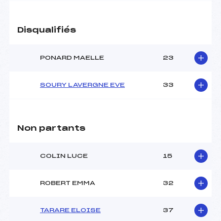
Pénalité appliquée :
141.2900
Disqualifiés
Catégorie :
U16
PONARD MAELLE
23
SOURY LAVERGNE EVE
33
Non partants
COLIN LUCE
15
ROBERT EMMA
32
TARARE ELOISE
37