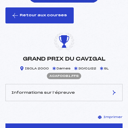
Retour aux courses
foi(s) le ski
GRAND PRIX DU CAVIGAL
ISOLA 2000
Dames
30/01/22
SL
ACAF0081.FFS
Informations sur l’épreuve
JURY DE COMPÉTITION
Imprimer
Délégué Technique :
GAMBA FRANCIS (CA)
Arbitre :
ZOPPI ROBERT (CA)