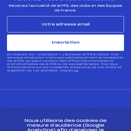
Recevez l’actualité de la FFS, des clubs et des Équipes
de France.
Inscription
En cliquant sur « inscription », j’autorise la FFS à utiliser mon
adresse email pour m’envoyer périodiquement la newsletter
de la FFS, qui peut contenir des offres commerciales et
promotionnelles de la FFS ou de ses partenaires. Pour plus
d’informations sur les modalités d’exercice de vos droits et
la gestion de vos données, cliquez
ici
CONTACT
Nous utilisons des cookies de
ESPACE PRESSE
mesure d’audience (Google
Analytics) afin d’analyser la