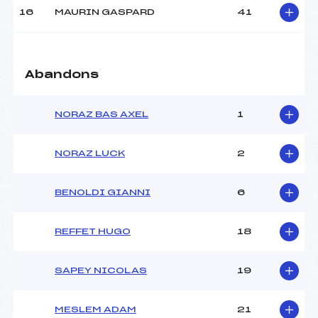
Pénalité appliquée :
95.6200
16
MAURIN GASPARD
41
Catégorie :
U18->Mas
Abandons
NORAZ BAS AXEL
1
NORAZ LUCK
2
BENOLDI GIANNI
6
REFFET HUGO
18
SAPEY NICOLAS
19
MESLEM ADAM
21