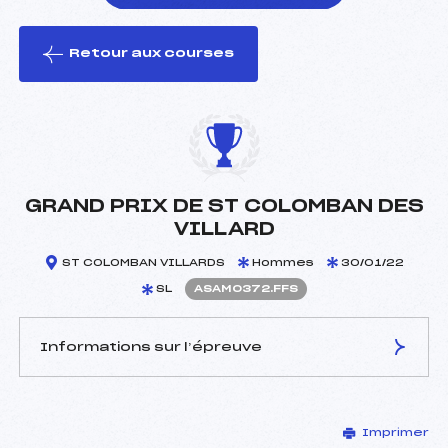
Retour aux courses
foi(s) le ski
GRAND PRIX DE ST COLOMBAN DES
VILLARD
ST COLOMBAN VILLARDS
Hommes
30/01/22
SL
ASAM0372.FFS
Informations sur l’épreuve
JURY DE COMPÉTITION
Imprimer
Délégué Technique :
DOMPNIER FRANCK (SA)