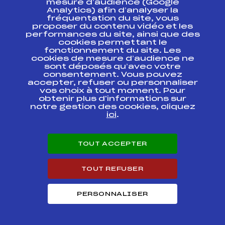
mesure d’audience (Google
Analytics) afin d’analyser la
fréquentation du site, vous
Ressources
proposer du contenu vidéo et les
performances du site, ainsi que des
Pass’Neige
cookies permettant le
Projet sportif fédéral
fonctionnement du site. Les
cookies de mesure d’audience ne
Projet de performance fédéral
sont déposés qu’avec votre
Antidopage
consentement. Vous pouvez
Pôle Développement, Formation, Suivi
accepter, refuser ou personnaliser
Scientifique
vos choix à tout moment. Pour
Listes ministérielles
obtenir plus d'informations sur
notre gestion des cookies, cliquez
Pôle vie de l’athlète
ici
.
Enseignement professionnel
Informatique et chronométrage
Circuits
TOUT ACCEPTER
Carrières
Développement des habiletés mentales
TOUT REFUSER
PERSONNALISER
© 2026 Fédération Française de Ski
Mentions légales
Politique de
confidentialité
Cookies