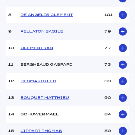
Ouvreurs B :
PELLEGRIN (AP)
Ouvreurs C :
LAMBERTI (AP)
8
DE ANGELIS CLEMENT
101
Ouvreurs D :
OLLIER (AP)
Ouvreurs E :
RICARD (AP)
Météo :
–
9
PELLATON BASILE
79
Neige :
–
10
CLEMENT YAN
77
MANCHE 2
11
BERGHEAUD GASPARD
73
Nombre de portes :
27
Heure de départ :
12h45
Traceur :
MAURE (MB)
12
DESMARIS LEO
83
Ouvreurs A :
BOILEAU (MV)
Ouvreurs B :
PELLEGRIN (AP)
13
BOUQUET MATTHIEU
90
Ouvreurs C :
LAMBERTI (AP)
Ouvreurs D :
OLLIE (CE)
Ouvreurs E :
RICARD (AP)
14
SCHUWER MAEL
84
Température départ :
–
Température arrivée :
–
15
LIPPART THOMAS
89