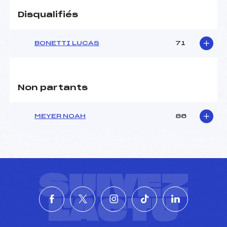
Disqualifiés
BONETTI LUCAS
71
Non partants
MEYER NOAH
86
SUIVEZ
L'ACTU