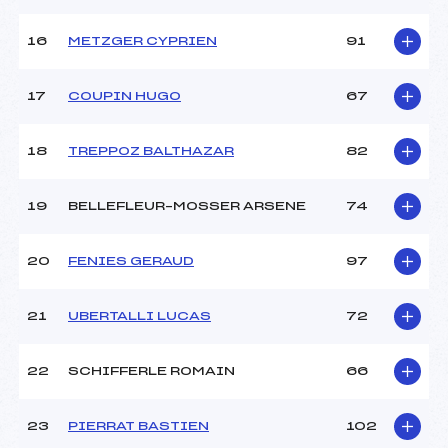
Pénalité appliquée :
126.2400
16
METZGER CYPRIEN
91
Catégorie :
U16
17
COUPIN HUGO
67
18
TREPPOZ BALTHAZAR
82
19
BELLEFLEUR–MOSSER ARSENE
74
20
FENIES GERAUD
97
21
UBERTALLI LUCAS
72
22
SCHIFFERLE ROMAIN
66
23
PIERRAT BASTIEN
102