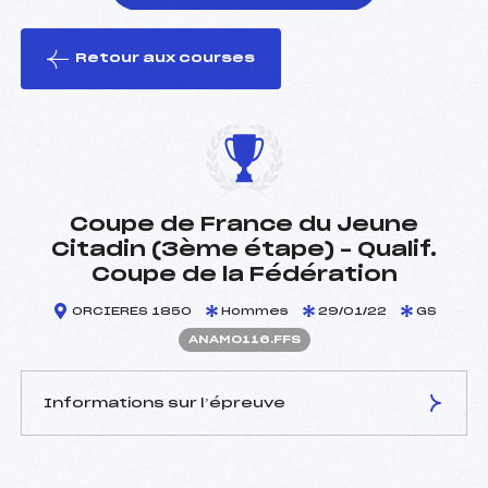
Retour aux courses
foi(s) le ski
Coupe de France du Jeune
Citadin (3ème étape) – Qualif.
Coupe de la Fédération
ORCIERES 1850
Hommes
29/01/22
GS
ANAM0116.FFS
Informations sur l’épreuve
JURY DE COMPÉTITION