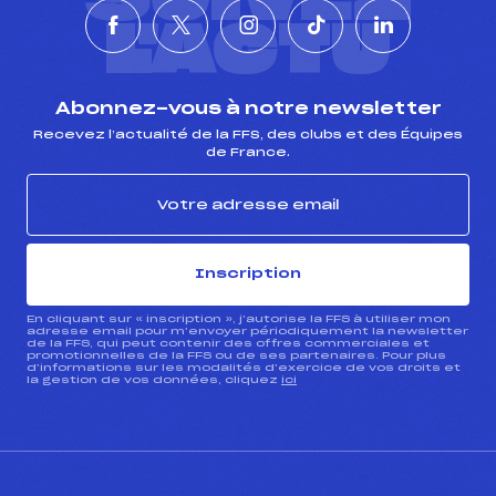
L'ACTU
Abonnez-vous à notre newsletter
Recevez l’actualité de la FFS, des clubs et des Équipes
de France.
Inscription
En cliquant sur « inscription », j’autorise la FFS à utiliser mon
adresse email pour m’envoyer périodiquement la newsletter
de la FFS, qui peut contenir des offres commerciales et
promotionnelles de la FFS ou de ses partenaires. Pour plus
d’informations sur les modalités d’exercice de vos droits et
la gestion de vos données, cliquez
ici