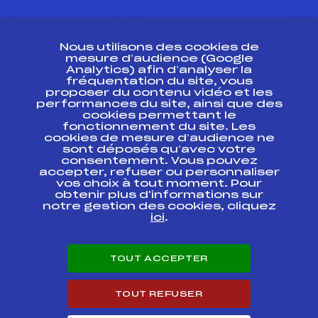
CONTACT
Nous utilisons des cookies de
ESPACE PRESSE
mesure d’audience (Google
Analytics) afin d’analyser la
fréquentation du site, vous
Ressources
proposer du contenu vidéo et les
performances du site, ainsi que des
Pass’Neige
cookies permettant le
Projet sportif fédéral
fonctionnement du site. Les
cookies de mesure d’audience ne
Projet de performance fédéral
sont déposés qu’avec votre
Antidopage
consentement. Vous pouvez
Pôle Développement, Formation, Suivi
accepter, refuser ou personnaliser
Scientifique
vos choix à tout moment. Pour
Listes ministérielles
obtenir plus d'informations sur
notre gestion des cookies, cliquez
Pôle vie de l’athlète
ici
.
Enseignement professionnel
Informatique et chronométrage
Circuits
TOUT ACCEPTER
Carrières
Développement des habiletés mentales
TOUT REFUSER