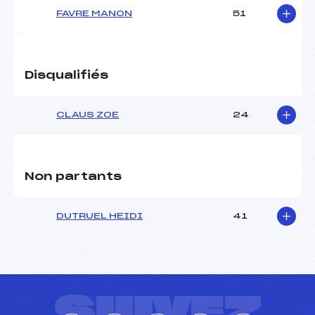
FAVRE MANON
51
Pénalité appliquée :
177.0100
Catégorie :
U16
Disqualifiés
CLAUS ZOE
24
Non partants
DUTRUEL HEIDI
41
SUIVEZ