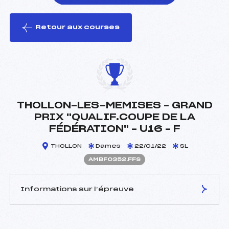
Retour aux courses
foi(s) le ski
THOLLON-LES-MEMISES – GRAND
PRIX "QUALIF.COUPE DE LA
FÉDÉRATION" – U16 – F
THOLLON
Dames
22/01/22
SL
AMBF0352.FFS
Informations sur l’épreuve
JURY DE COMPÉTITION