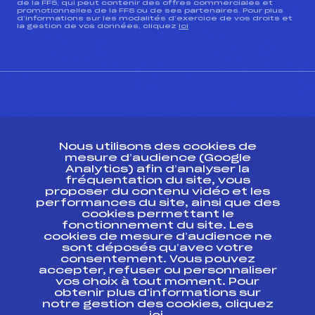
de la FFS, qui peut contenir des offres commerciales et
promotionnelles de la FFS ou de ses partenaires. Pour plus
d’informations sur les modalités d’exercice de vos droits et
la gestion de vos données, cliquez
ici
CONTACT
Nous utilisons des cookies de
ESPACE PRESSE
mesure d’audience (Google
Analytics) afin d’analyser la
fréquentation du site, vous
Ressources
proposer du contenu vidéo et les
performances du site, ainsi que des
Pass’Neige
cookies permettant le
Projet sportif fédéral
fonctionnement du site. Les
cookies de mesure d’audience ne
Projet de performance fédéral
sont déposés qu’avec votre
Antidopage
consentement. Vous pouvez
Pôle Développement, Formation, Suivi
accepter, refuser ou personnaliser
Scientifique
vos choix à tout moment. Pour
Listes ministérielles
obtenir plus d'informations sur
notre gestion des cookies, cliquez
Pôle vie de l’athlète