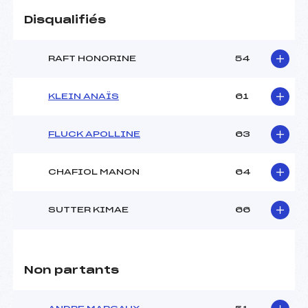
Pénalité appliquée :
133.8400
Disqualifiés
Catégorie :
U16
RAFT HONORINE
54
KLEIN ANAÏS
61
FLUCK APOLLINE
63
CHAFIOL MANON
64
SUTTER KIMAE
66
Non partants