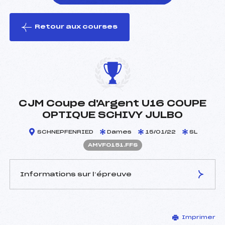
Retour aux courses
foi(s) le ski
CJM Coupe d'Argent U16 COUPE
OPTIQUE SCHIVY JULBO
SCHNEPFENRIED
Dames
15/01/22
SL
AMVF0151.FFS
Informations sur l’épreuve
JURY DE COMPÉTITION
Imprimer
Délégué Technique :
RUDLOFF CLAUDE (MV)