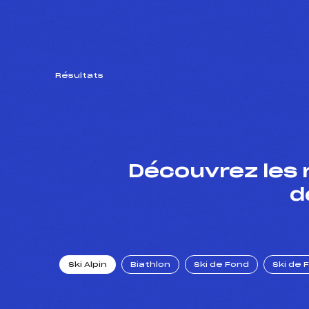
Résultats
Découvrez les 
d
Ski Alpin
Biathlon
Ski de Fond
Ski de 