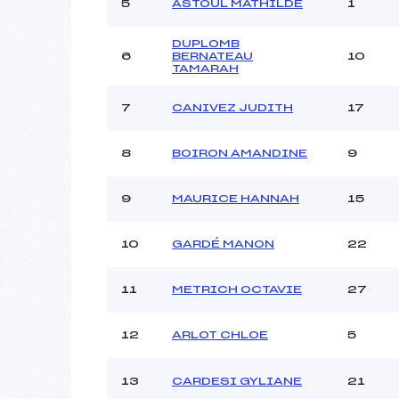
Ouvreurs C :
5
ASTOUL MATHILDE
1
Ouvreurs D :
Ouvreurs E :
DUPLOMB
6
BERNATEAU
10
Météo :
TAMARAH
Neige :
7
CANIVEZ JUDITH
17
Pénalité appliquée :
8
BOIRON AMANDINE
9
Catégorie :
9
MAURICE HANNAH
15
10
GARDÉ MANON
22
11
METRICH OCTAVIE
27
12
ARLOT CHLOE
5
13
CARDESI GYLIANE
21