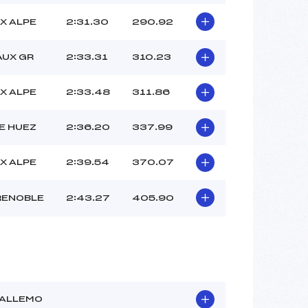
X ALPE
2:31.30
290.92
AUX GR
2:33.31
310.23
X ALPE
2:33.48
311.86
E HUEZ
2:36.20
337.99
X ALPE
2:39.54
370.07
RENOBLE
2:43.27
405.90
-ALLEMO