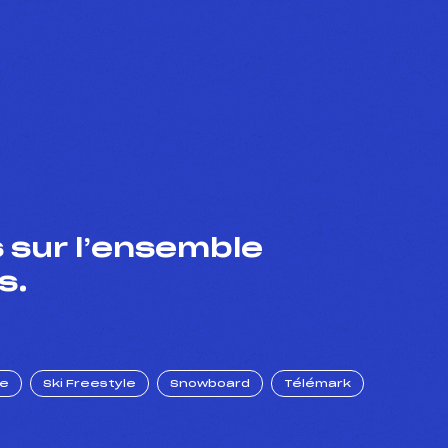
 sur l’ensemble
s.
ue
Ski Freestyle
Snowboard
Télémark