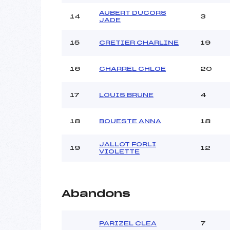
AUBERT DUCORS
14
3
JADE
15
CRETIER CHARLINE
19
16
CHARREL CHLOE
20
17
LOUIS BRUNE
4
18
BOUESTE ANNA
18
JALLOT FORLI
19
12
VIOLETTE
Abandons
PARIZEL CLEA
7