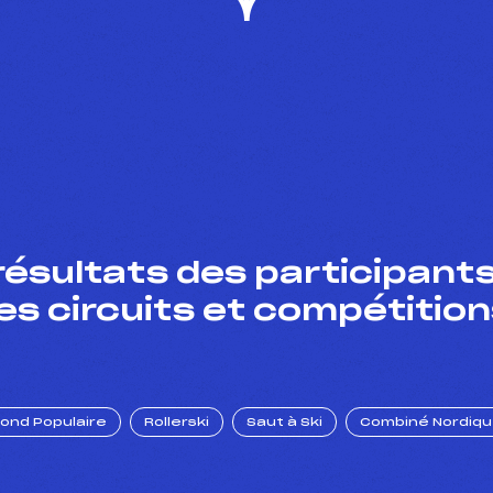
résultats des participants
es circuits et compétition
Fond Populaire
Rollerski
Saut à Ski
Combiné Nordiq