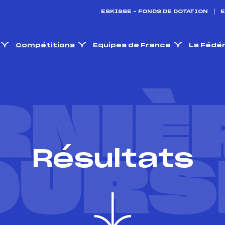
ESKISSE – FONDS DE DOTATION
E
Compétitions
Equipes de France
La Fédé
RNIÈ
Résultats
OURS