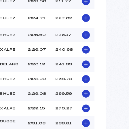
–
E HUEZ
2:23.06
211.77
–
–
E HUEZ
2:24.71
227.62
 :
–
 :
–
E HUEZ
2:25.60
236.17
X ALPE
2:26.07
240.68
RDELANS
2:26.19
241.83
E HUEZ
2:28.99
268.73
E HUEZ
2:29.08
269.59
X ALPE
2:29.15
270.27
OUSSE
2:31.08
288.81