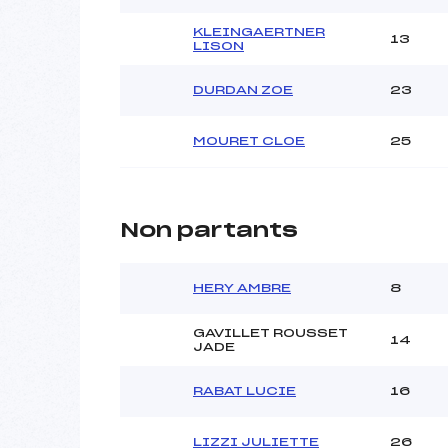
KLEINGAERTNER
13
LISON
DURDAN ZOE
23
MOURET CLOE
25
Non partants
HERY AMBRE
8
GAVILLET ROUSSET
14
JADE
RABAT LUCIE
16
LIZZI JULIETTE
26