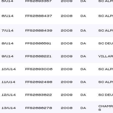
HAMON (DA)
Ouvreurs C :
5/U14
FFS2693357
2009
DA
SC ALP
–
Ouvreurs D :
–
Ouvreurs E :
6/U14
FFS2688437
2008
DA
SC ALP
–
Température départ
–
Température arrivée
7/U14
FFS2688439
2008
DA
SC ALP
197.5500
8/U14
FFS2686591
2008
DA
SC DEU
U14
9/U14
FFS2688221
2009
DA
VILLA
10/U14
FFS2693006
2009
DA
SC ALP
11/U14
FFS2692498
2009
DA
SC ALP
12/U14
FFS2683622
2009
DA
SC DEU
CHAMR
13/U14
FFS2686278
2008
DA
S