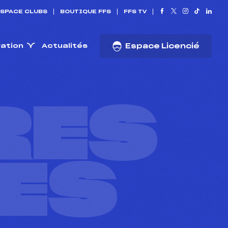
SPACE CLUBS
BOUTIQUE FFS
FFS TV
ration
Actualités
Espace Licencié
RES
ES