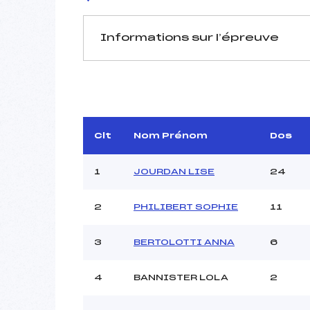
Informations sur l’épreuve
JURY DE COMPÉTITION
Délégué Technique :
JOU
Arbitre :
BL
Assistant :
GU
Clt
Nom Prénom
Dos
Dir. Epreuve :
1
JOURDAN LISE
24
2
PHILIBERT SOPHIE
11
MANCHE 1
Nombre de portes :
3
BERTOLOTTI ANNA
6
Heure de départ :
Traceur :
4
BANNISTER LOLA
2
Ouvreurs A :
Ouvreurs B :