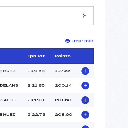
ES DE LA PISTE
Imprimer
LES BERGERS
2326
1890
Tps Tot
Points
436
3473/11/17
E HUEZ
2:21.58
197.55
RDELANS
2:21.85
200.14
52
X ALPE
2:22.01
201.68
13H45
NOYREY (DA)
E HUEZ
2:22.73
208.60
JOIN (AP)
CORRAND (DA)