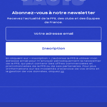
L'ACTU
Abonnez-vous à notre newsletter
Recevez l’actualité de la FFS, des clubs et des Équipes
de France.
Inscription
En cliquant sur « inscription », j’autorise la FFS à utiliser mon
adresse email pour m’envoyer périodiquement la newsletter
de la FFS, qui peut contenir des offres commerciales et
promotionnelles de la FFS ou de ses partenaires. Pour plus
d’informations sur les modalités d’exercice de vos droits et
la gestion de vos données, cliquez
ici
CONTACT