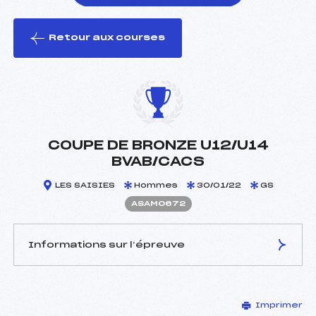
Retour aux courses
foi(s) le ski
COUPE DE BRONZE U12/U14
BVAB/CACS
LES SAISIES
Hommes
30/01/22
GS
ASAM0672
Informations sur l’épreuve
JURY DE COMPÉTITION
Imprimer
Délégué Technique :
MONOD JULIEN (SA)