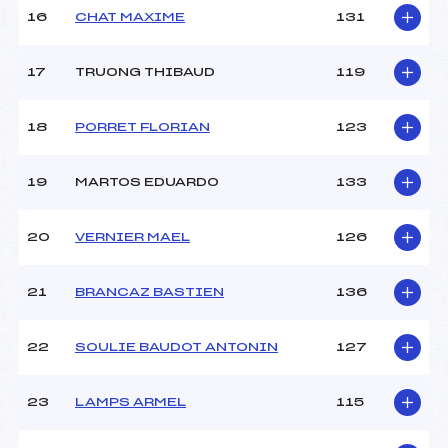
16
CHAT MAXIME
131
Pénalité appliquée :
230.0000
17
TRUONG THIBAUD
119
Catégorie :
U14
18
PORRET FLORIAN
123
19
MARTOS EDUARDO
133
20
VERNIER MAEL
126
21
BRANCAZ BASTIEN
136
22
SOULIE BAUDOT ANTONIN
127
23
LAMPS ARMEL
115