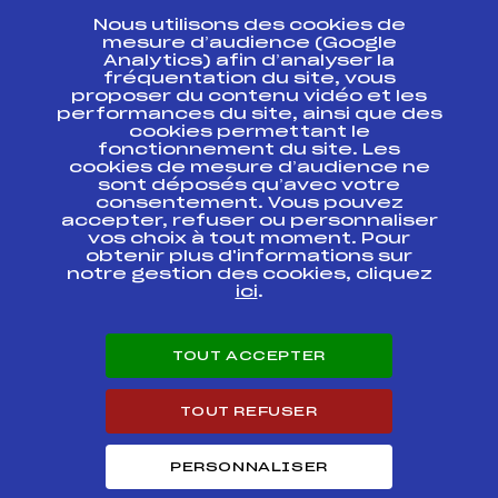
Nous utilisons des cookies de
ESPACE PRESSE
mesure d’audience (Google
Analytics) afin d’analyser la
fréquentation du site, vous
Ressources
proposer du contenu vidéo et les
performances du site, ainsi que des
Pass’Neige
cookies permettant le
Projet sportif fédéral
fonctionnement du site. Les
cookies de mesure d’audience ne
Projet de performance fédéral
sont déposés qu’avec votre
Antidopage
consentement. Vous pouvez
Pôle Développement, Formation, Suivi
accepter, refuser ou personnaliser
Scientifique
vos choix à tout moment. Pour
Listes ministérielles
obtenir plus d'informations sur
notre gestion des cookies, cliquez
Pôle vie de l’athlète
ici
.
Enseignement professionnel
Informatique et chronométrage
Circuits
TOUT ACCEPTER
Carrières
Développement des habiletés mentales
TOUT REFUSER
PERSONNALISER
© 2026 Fédération Française de Ski
Mentions légales
Politique de