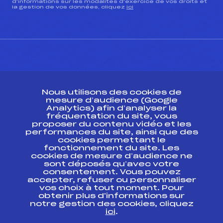
d’informations sur les modalités d’exercice de vos droits et
la gestion de vos données, cliquez
ici
CONTACT
Nous utilisons des cookies de
ESPACE PRESSE
mesure d’audience (Google
Analytics) afin d’analyser la
fréquentation du site, vous
Ressources
proposer du contenu vidéo et les
performances du site, ainsi que des
Pass’Neige
cookies permettant le
Projet sportif fédéral
fonctionnement du site. Les
cookies de mesure d’audience ne
Projet de performance fédéral
sont déposés qu’avec votre
Antidopage
consentement. Vous pouvez
Pôle Développement, Formation, Suivi
accepter, refuser ou personnaliser
Scientifique
vos choix à tout moment. Pour
Listes ministérielles
obtenir plus d'informations sur
notre gestion des cookies, cliquez
Pôle vie de l’athlète
ici
.
Enseignement professionnel