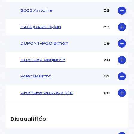
BOIS Antoine
52
HACQUARD Dylan
57
DUPONT-ROC Simon
59
HOAREAU Benjamin
60
VARCIN Enzo
61
CHARLES ODDOUX Nils
65
Disqualifiés