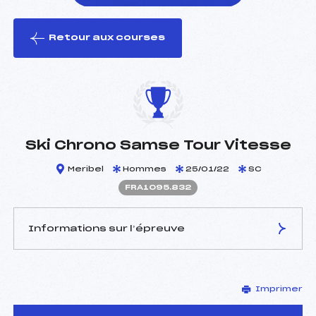
Retour aux courses
foi(s) le ski
Ski Chrono Samse Tour Vitesse
Meribel
Hommes
25/01/22
SC
FRA1095.832
Informations sur l’épreuve
JURY DE COMPÉTITION
Imprimer
Délégué Technique :
GILLIAND ALAIN (SUI)
Arbitre :
MARTIN PHILIPPE (FRA)