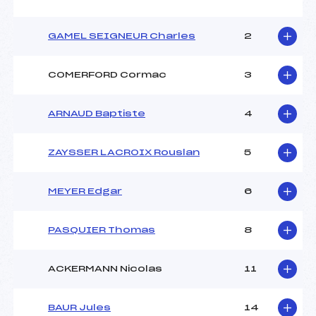
GAMEL SEIGNEUR Charles
2
COMERFORD Cormac
3
ARNAUD Baptiste
4
ZAYSSER LACROIX Rouslan
5
MEYER Edgar
6
PASQUIER Thomas
8
ACKERMANN Nicolas
11
BAUR Jules
14