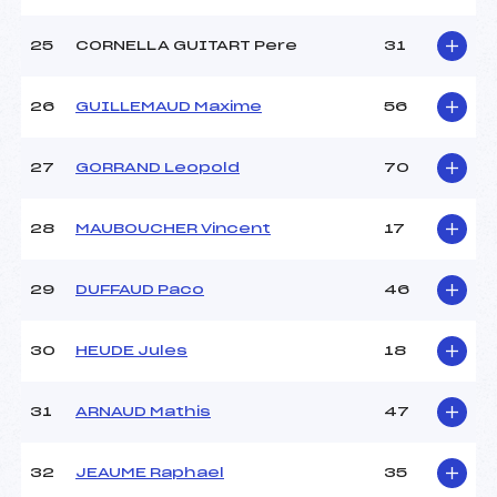
25
CORNELLA GUITART Pere
31
26
GUILLEMAUD Maxime
56
27
GORRAND Leopold
70
28
MAUBOUCHER Vincent
17
29
DUFFAUD Paco
46
30
HEUDE Jules
18
31
ARNAUD Mathis
47
32
JEAUME Raphael
35