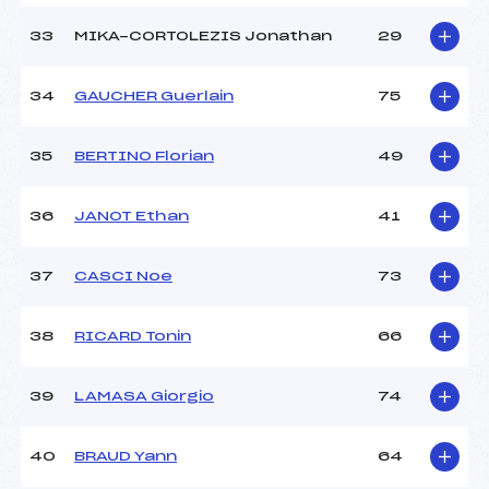
33
MIKA-CORTOLEZIS Jonathan
29
34
GAUCHER Guerlain
75
35
BERTINO Florian
49
36
JANOT Ethan
41
37
CASCI Noe
73
38
RICARD Tonin
66
39
LAMASA Giorgio
74
40
BRAUD Yann
64