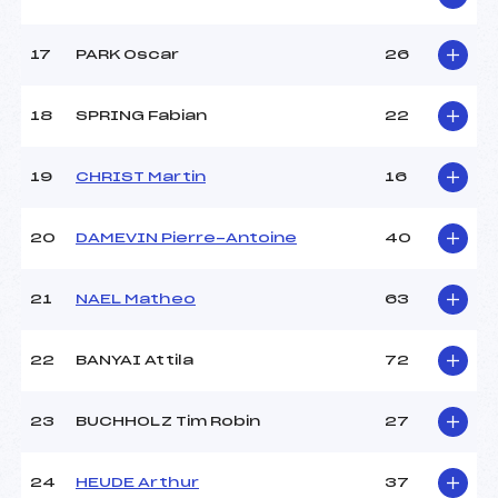
17
PARK Oscar
26
Pénalité appliquée :
80.1500
Catégorie :
*
18
SPRING Fabian
22
19
CHRIST Martin
16
20
DAMEVIN Pierre-Antoine
40
21
NAEL Matheo
63
22
BANYAI Attila
72
23
BUCHHOLZ Tim Robin
27
24
HEUDE Arthur
37