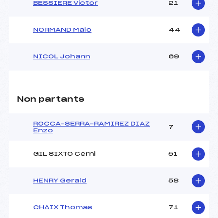
BESSIERE Victor
21
NORMAND Malo
44
NICOL Johann
69
Non partants
ROCCA-SERRA-RAMIREZ DIAZ
7
Enzo
GIL SIXTO Cerni
51
HENRY Gerald
58
CHAIX Thomas
71