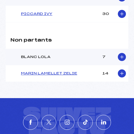
PICCARD IVY
30
Non partants
BLANC LOLA
7
MARIN LAMELLET ZELIE
14
SUIVEZ
L'ACTU