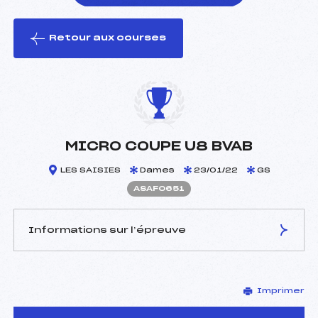
Retour aux courses
foi(s) le ski
MICRO COUPE U8 BVAB
LES SAISIES
Dames
23/01/22
GS
ASAF0651
Informations sur l’épreuve
JURY DE COMPÉTITION
Imprimer
Délégué Technique :
–
Arbitre :
–