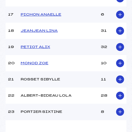
Pénalité appliquée :
–
Catégorie :
U8
17
PICHON ANAELLE
6
18
JEANJEAN LINA
31
19
PETIOT ALIX
32
20
MONOD ZOE
10
21
ROSSET SIBYLLE
11
22
ALBERT-BIDEAU LOLA
28
23
PORTIER SIXTINE
8