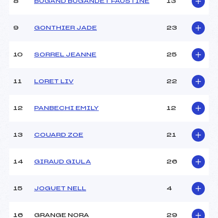
8
BUGAND BUGANDET FAUSTINE
13
Ouvreurs C :
PIERET (SA)
Ouvreurs D :
COUARD (SA)
Ouvreurs E :
–
9
GONTHIER JADE
23
Météo :
–
Neige :
–
10
SORREL JEANNE
25
MANCHE 2
11
LORET LIV
22
Nombre de portes :
–
Heure de départ :
12h00
12
PANBECHI EMILY
12
Traceur :
MEILLEUR (SA)
Ouvreurs A :
MORTZ (SA)
13
COUARD ZOE
21
Ouvreurs B :
BAPTENDIER (SA)
Ouvreurs C :
COUARD (SA)
Ouvreurs D :
PIERET (SA)
14
GIRAUD GIULA
26
Ouvreurs E :
–
Température départ :
–
15
JOGUET NELL
4
Température arrivée :
–
16
GRANGE NORA
29