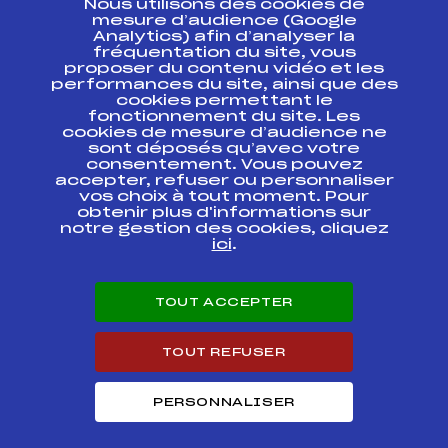
Nous utilisons des cookies de
ESPACE PRESSE
mesure d’audience (Google
Analytics) afin d’analyser la
fréquentation du site, vous
Ressources
proposer du contenu vidéo et les
performances du site, ainsi que des
Pass’Neige
cookies permettant le
Projet sportif fédéral
fonctionnement du site. Les
cookies de mesure d’audience ne
Projet de performance fédéral
sont déposés qu’avec votre
Antidopage
consentement. Vous pouvez
Pôle Développement, Formation, Suivi
accepter, refuser ou personnaliser
Scientifique
vos choix à tout moment. Pour
Listes ministérielles
obtenir plus d'informations sur
notre gestion des cookies, cliquez
Pôle vie de l’athlète
ici
.
Enseignement professionnel
Informatique et chronométrage
Circuits
TOUT ACCEPTER
Carrières
Développement des habiletés mentales
TOUT REFUSER
PERSONNALISER
© 2026 Fédération Française de Ski
Mentions légales
Politique de
confidentialité
Cookies