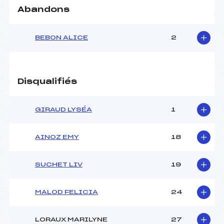
Abandons
BEBON ALICE
2
Disqualifiés
GIRAUD LYSÉA
1
AINOZ EMY
18
SUCHET LIV
19
MALOD FELICIA
24
LORAUX MARILYNE
27