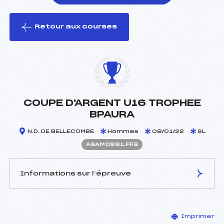
Retour aux courses
foi(s) le ski
COUPE D'ARGENT U16 TROPHEE
BPAURA
N.D. DE BELLECOMBE
Hommes
08/01/22
SL
ASAM0991.FFS
Informations sur l’épreuve
JURY DE COMPÉTITION
Imprimer
Délégué Technique :
MARIN LAMELLET