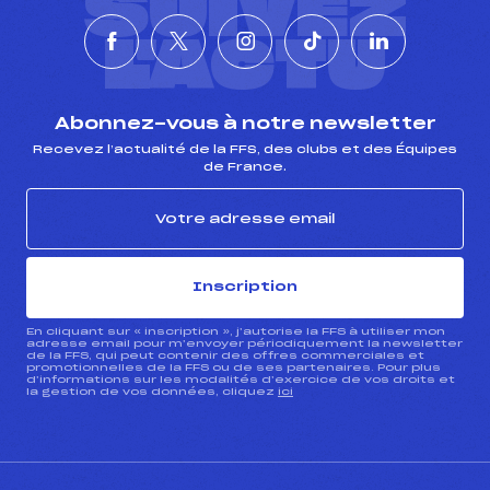
SUIVEZ
L'ACTU
Abonnez-vous à notre newsletter
Recevez l’actualité de la FFS, des clubs et des Équipes
de France.
Inscription
En cliquant sur « inscription », j’autorise la FFS à utiliser mon
adresse email pour m’envoyer périodiquement la newsletter
de la FFS, qui peut contenir des offres commerciales et
promotionnelles de la FFS ou de ses partenaires. Pour plus
d’informations sur les modalités d’exercice de vos droits et
la gestion de vos données, cliquez
ici