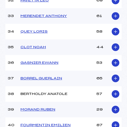
32
FAVETTA LEO
69
33
MERENDET ANTHONY
61
34
QUEY LORIS
58
35
CLOT NOAH
44
36
GASNIER EWANN
53
37
BORREL GUERLAIN
65
38
BERTHOLDY ANATOLE
57
39
MORAND RUBEN
29
40
FOURMENTIN EMILIEN
87