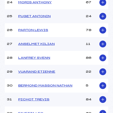
24
MORIS ANTHONY
67
25
PUGET ANTONIN
24
26
PARTON LEWIS
78
27
ANSELMET KILIAN
11
28
LANFREY SVENN
86
29
VUARAND ETIENNE
22
30
BERMOND MASSON NATHAN
5
31
PICHOT TREVIS
84