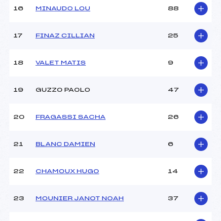
16
MINAUDO LOU
88
Pénalité appliquée :
108.1000
Catégorie :
U16
17
FINAZ CILLIAN
25
18
VALET MATIS
9
19
GUZZO PAOLO
47
20
FRAGASSI SACHA
26
21
BLANC DAMIEN
6
22
CHAMOUX HUGO
14
23
MOUNIER JANOT NOAH
37