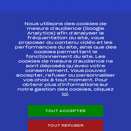
CONTACT
Nous utilisons des cookies de
ESPACE PRESSE
mesure d’audience (Google
Analytics) afin d’analyser la
fréquentation du site, vous
Ressources
proposer du contenu vidéo et les
performances du site, ainsi que des
Pass’Neige
cookies permettant le
Projet sportif fédéral
fonctionnement du site. Les
cookies de mesure d’audience ne
Projet de performance fédéral
sont déposés qu’avec votre
Antidopage
consentement. Vous pouvez
Pôle Développement, Formation, Suivi
accepter, refuser ou personnaliser
Scientifique
vos choix à tout moment. Pour
Listes ministérielles
obtenir plus d'informations sur
notre gestion des cookies, cliquez
Pôle vie de l’athlète
ici
.
Enseignement professionnel
Informatique et chronométrage
Circuits
TOUT ACCEPTER
Carrières
Développement des habiletés mentales
TOUT REFUSER