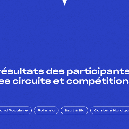
résultats des participants
es circuits et compétition
Fond Populaire
Rollerski
Saut à Ski
Combiné Nordiq