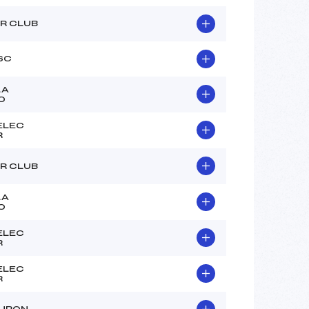
R CLUB
SC
LA
0
ELEC
R
R CLUB
LA
0
ELEC
R
ELEC
R
AURON