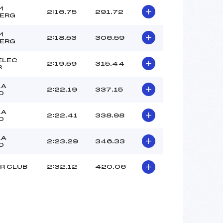
M
2:16.75
291.72
BERG
M
2:18.53
306.59
BERG
ELEC
2:19.59
315.44
R
LA
2:22.19
337.15
0
LA
2:22.41
338.98
0
LA
2:23.29
346.33
0
R CLUB
2:32.12
420.06