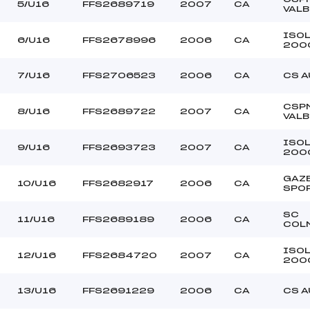
LASSALLE (CA)
Ouvreurs C :
5/U16
FFS2689719
2007
CA
VAL
–
Ouvreurs D :
–
Ouvreurs E :
ISO
6/U16
FFS2678996
2006
CA
200
–
Température départ
–
Température arrivée
7/U16
FFS2706523
2006
CA
CS 
CSP
159.8800
8/U16
FFS2689722
2007
CA
VAL
U16
ISO
9/U16
FFS2693723
2007
CA
200
GAZ
10/U16
FFS2682917
2006
CA
SPO
SC
11/U16
FFS2689189
2006
CA
COL
ISO
12/U16
FFS2684720
2007
CA
200
13/U16
FFS2691229
2006
CA
CS 