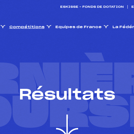
ESKISSE – FONDS DE DOTATION
E
Compétitions
Equipes de France
La Fédé
RNIÈ
Résultats
OURS