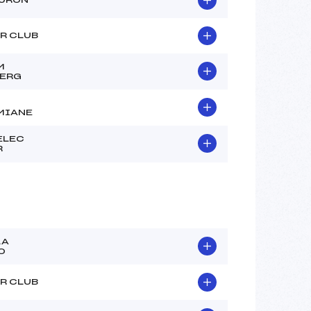
R CLUB
M
BERG
MIANE
ELEC
R
LA
0
R CLUB