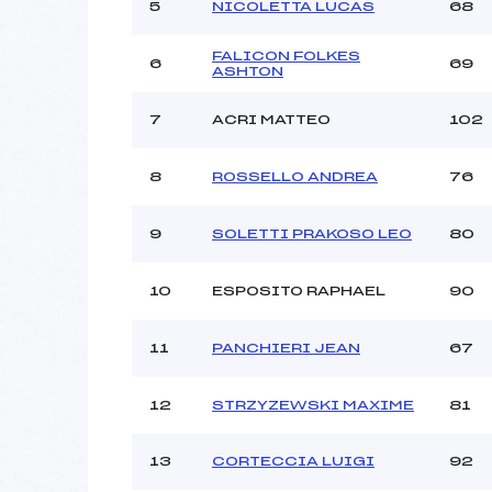
Ouvreurs C :
5
NICOLETTA LUCAS
68
Ouvreurs D :
Ouvreurs E :
FALICON FOLKES
6
69
ASHTON
Météo :
Neige :
7
ACRI MATTEO
102
Pénalité appliquée :
8
ROSSELLO ANDREA
76
Catégorie :
9
SOLETTI PRAKOSO LEO
80
10
ESPOSITO RAPHAEL
90
11
PANCHIERI JEAN
67
12
STRZYZEWSKI MAXIME
81
13
CORTECCIA LUIGI
92