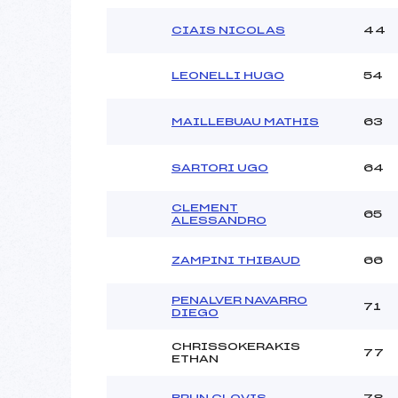
CIAIS NICOLAS
44
LEONELLI HUGO
54
MAILLEBUAU MATHIS
63
SARTORI UGO
64
CLEMENT
65
ALESSANDRO
ZAMPINI THIBAUD
66
PENALVER NAVARRO
71
DIEGO
CHRISSOKERAKIS
77
ETHAN
BRUN CLOVIS
78