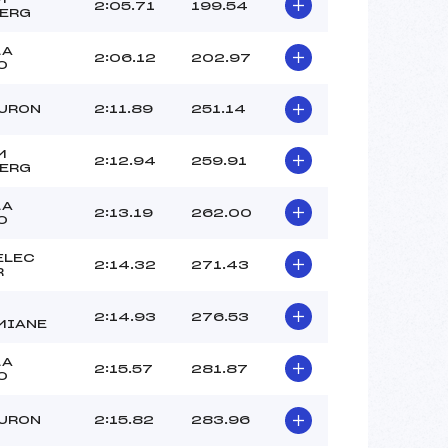
LASSALLE (CA)
2:05.71
199.54
BERG
–
–
LA
2:06.12
202.97
0
 :
–
 :
–
AURON
2:11.89
251.14
M
2:12.94
259.91
BERG
LA
2:13.19
262.00
0
ELEC
2:14.32
271.43
R
2:14.93
276.53
MIANE
LA
2:15.57
281.87
0
AURON
2:15.82
283.96