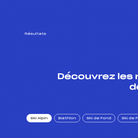
Résultats
Découvrez les 
d
Ski Alpin
Biathlon
Ski de Fond
Ski de 