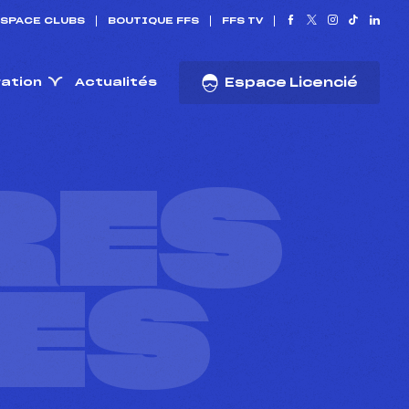
SPACE CLUBS
BOUTIQUE FFS
FFS TV
ration
Actualités
Espace Licencié
RES
ES