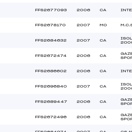
FFS2677093
2006
CA
INTE
FFS2678170
2007
MO
M.C.
ISO
FFS2684632
2007
CA
200
GAZ
FFS2672474
2006
CA
SPO
FFS2686602
2006
CA
INTE
ISO
FFS2696840
2007
CA
200
GAZ
FFS2689447
2006
CA
SPO
GAZ
FFS2672496
2006
CA
SPO
FFS2684974
2007
CA
CS 