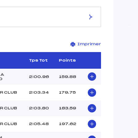
ES DE LA PISTE
Imprimer
STADE DE COMPETITION
2220
1950
Tps Tot
Points
270
3600/11/18
LA
2:00.96
159.88
0
R CLUB
2:03.34
179.75
39
R CLUB
2:03.80
183.59
12H30
BARA (PE)
R CLUB
2:05.48
197.62
CATIEAU (CA)
MAILLEBUAU (CA)
M