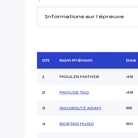
Informations sur l’épreuve
JURY DE COMPÉTITION
Délégué Technique :
Arbitre :
P
Assistant :
Clt
Nom Prénom
Dos
Dir. Epreuve :
1
MOULIN MATHIS
49
2
PAQUIS TAO
48
MANCHE 1
Nombre de portes :
3
GOUGOLTZ ADAM
55
Heure de départ :
Traceur :
4
ROSTAN HUGO
60
Ouvreurs A :
Ouvreurs B :