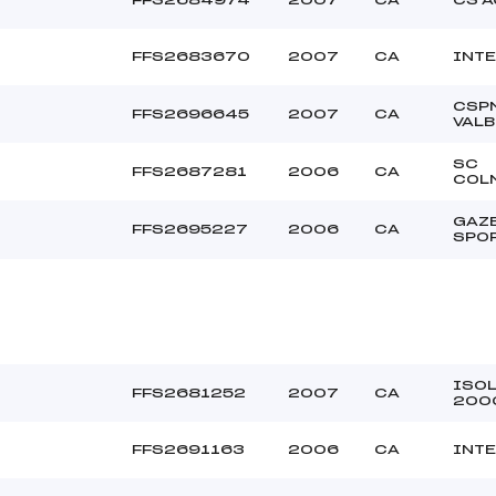
FFS2683670
2007
CA
INTE
CSP
FFS2696645
2007
CA
VAL
SC
FFS2687281
2006
CA
COL
GAZ
FFS2695227
2006
CA
SPO
ISO
FFS2681252
2007
CA
200
FFS2691163
2006
CA
INTE