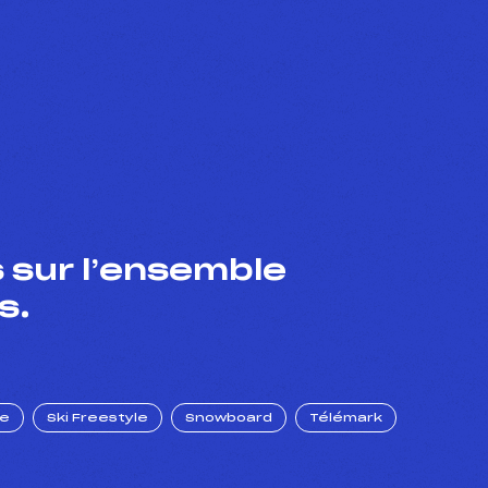
 sur l’ensemble
s.
ue
Ski Freestyle
Snowboard
Télémark