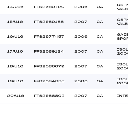
CSP
14/U16
FFS2689720
2006
CA
VAL
CSP
15/U16
FFS2689188
2007
CA
VAL
GAZ
16/U16
FFS2677457
2006
CA
SPO
ISO
17/U16
FFS2689124
2007
CA
200
ISO
18/U16
FFS2686679
2007
CA
200
ISO
19/U16
FFS2694335
2006
CA
200
20/U16
FFS2688802
2007
CA
INTE