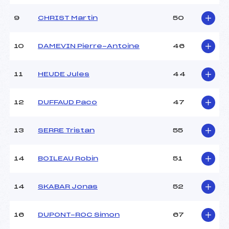
Ouvreurs E :
–
Météo :
–
9
CHRIST Martin
50
Neige :
–
10
DAMEVIN Pierre-Antoine
46
MANCHE 2
11
HEUDE Jules
44
Nombre de portes :
52
Heure de départ :
13h
Traceur :
BOREL (FRA)
12
DUFFAUD Paco
47
Ouvreurs A :
FERRARI POQUET (FRA)
Ouvreurs B :
BERTINO (FRA)
13
SERRE Tristan
55
Ouvreurs C :
NORAZ (FRA)
Ouvreurs D :
–
Ouvreurs E :
–
14
BOILEAU Robin
51
Température départ :
–
Température arrivée :
–
14
SKABAR Jonas
52
Pénalité appliquée :
35.6700
16
DUPONT-ROC Simon
67
Catégorie :
*