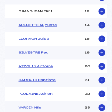
GRANDJEAN Eliot
12
AULNETTE Auguste
14
LLORACH Jules
16
SILVESTRE Paul
19
AZZOLIN Antoine
20
SAMBUIS Baptiste
21
PIOLAINE Adrien
22
VARCIN Nils
23