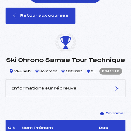
Retour aux courses
foi(s) le ski
Ski Chrono Samse Tour Technique
VAUJANY
Hommes
18/12/21
SL
FRA1118
Informations sur l’épreuve
JURY DE COMPÉTITION
Imprimer
Délégué Technique :
NICCO IVAN (ITA)
Arbitre :
MARTIN PHILIPPE (FRA)
Assistant :
–
Clt
Nom Prénom
Dos