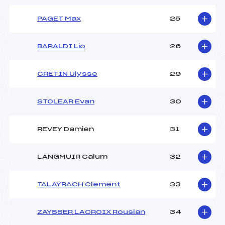
PAGET Max
25
BARALDI Lio
26
CRETIN Ulysse
29
STOLEAR Evan
30
REVEY Damien
31
LANGMUIR Calum
32
TALAYRACH Clement
33
ZAYSSER LACROIX Rouslan
34