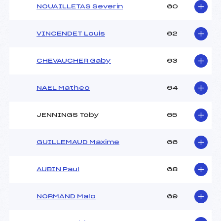
NOUAILLETAS Severin
60
VINCENDET Louis
62
CHEVAUCHER Gaby
63
NAEL Matheo
64
JENNINGS Toby
65
GUILLEMAUD Maxime
66
AUBIN Paul
68
NORMAND Malo
69