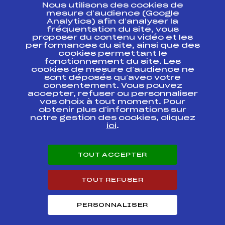
Nous utilisons des cookies de
ESPACE PRESSE
mesure d’audience (Google
Analytics) afin d’analyser la
fréquentation du site, vous
Ressources
proposer du contenu vidéo et les
performances du site, ainsi que des
Pass’Neige
cookies permettant le
Projet sportif fédéral
fonctionnement du site. Les
cookies de mesure d’audience ne
Projet de performance fédéral
sont déposés qu’avec votre
Antidopage
consentement. Vous pouvez
Pôle Développement, Formation, Suivi
accepter, refuser ou personnaliser
Scientifique
vos choix à tout moment. Pour
Listes ministérielles
obtenir plus d'informations sur
notre gestion des cookies, cliquez
Pôle vie de l’athlète
ici
.
Enseignement professionnel
Informatique et chronométrage
Circuits
TOUT ACCEPTER
Carrières
Développement des habiletés mentales
TOUT REFUSER
PERSONNALISER
© 2026 Fédération Française de Ski
Mentions légales
Politique de