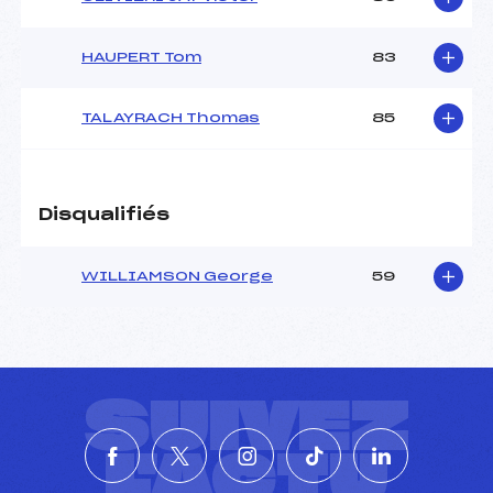
HAUPERT Tom
83
TALAYRACH Thomas
85
Disqualifiés
WILLIAMSON George
59
SUIVEZ
L'ACTU