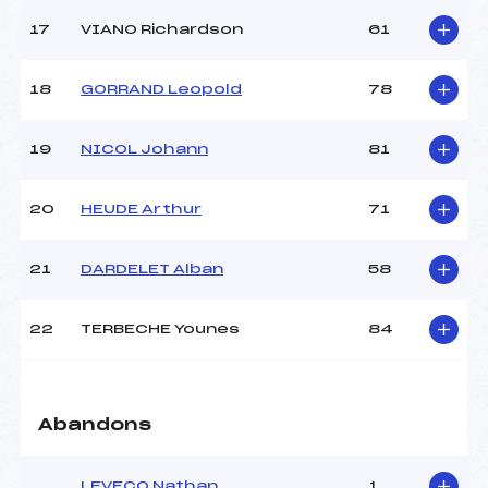
17
VIANO Richardson
61
18
GORRAND Leopold
78
19
NICOL Johann
81
20
HEUDE Arthur
71
21
DARDELET Alban
58
22
TERBECHE Younes
84
Abandons
LEVECQ Nathan
1