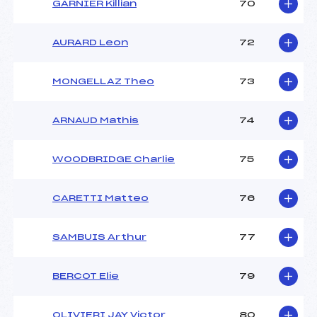
GARNIER Killian
70
AURARD Leon
72
MONGELLAZ Theo
73
ARNAUD Mathis
74
WOODBRIDGE Charlie
75
CARETTI Matteo
76
SAMBUIS Arthur
77
BERCOT Elie
79
OLIVIERI JAY Victor
80