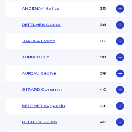
ANCENAY Matts
35
DEFILHES Cesar
36
IRAOLA Evann
37
TURNES Elio
38
AURIAU Sacha
39
GIRARD Corentin
40
BERTHET Augustin
41
CLERICE Jules
42