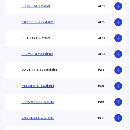
UBRUN Theo
43
COSTERG Axel
45
ELLIS Lucas
48
PUYO Antoine
49
WYFFELS Robin
53
MICHEL Gabin
54
RENARD Pablo
56
COLLOT Jules
57