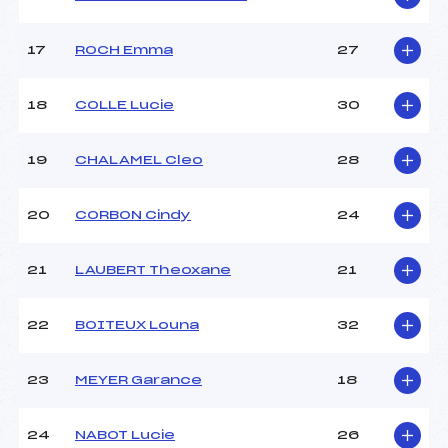
Pénalité appliquée :
36.6700
17
ROCH Emma
27
Catégorie :
*
18
COLLE Lucie
30
19
CHALAMEL Cleo
28
20
CORBON Cindy
24
21
LAUBERT Theoxane
21
22
BOITEUX Louna
32
23
MEYER Garance
18
24
NABOT Lucie
26