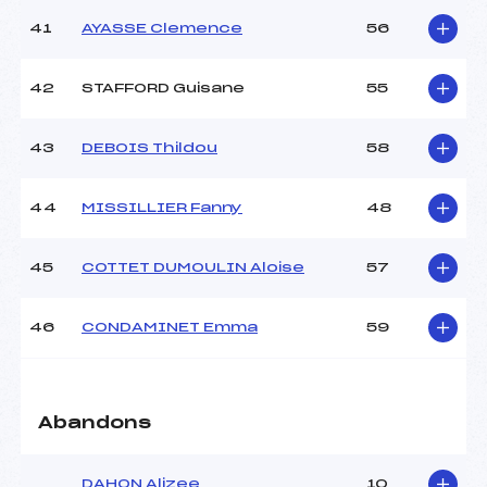
41
AYASSE Clemence
56
42
STAFFORD Guisane
55
43
DEBOIS Thildou
58
44
MISSILLIER Fanny
48
45
COTTET DUMOULIN Aloise
57
46
CONDAMINET Emma
59
Abandons
DAHON Alizee
10