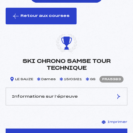
Retour aux courses
foi(s) le ski
SKI CHRONO SAMSE TOUR
TECHNIQUE
LE SAUZE
Dames
15/03/21
GS
FRA5383
Informations sur l’épreuve
JURY DE COMPÉTITION
Imprimer
Délégué Technique :
SILVESTRE PASCAL (FRA)
Arbitre :
AGNELLET JEAN MICHEL