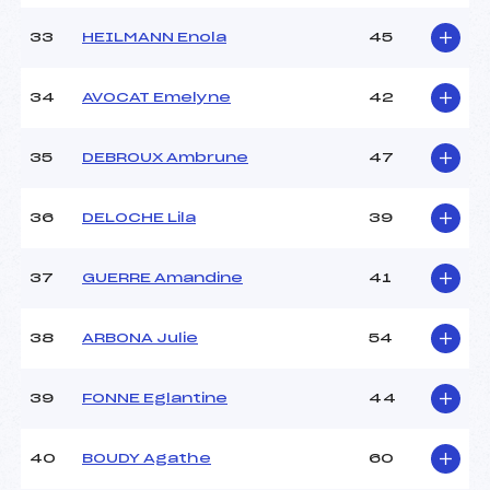
33
HEILMANN Enola
45
34
AVOCAT Emelyne
42
35
DEBROUX Ambrune
47
36
DELOCHE Lila
39
37
GUERRE Amandine
41
38
ARBONA Julie
54
39
FONNE Eglantine
44
40
BOUDY Agathe
60