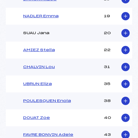
NADLER Emma
19
SUAU Jana
20
AMIEZ Stella
22
CHALVIN Lou
31
UBRUN Eliza
35
POULESQUEN Enola
38
DOUAT Zoe
40
FAVRE BONVIN Adele
43