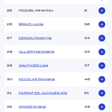
25
MIQUEL Mirentxu
6
26
BRAUD Lucie
36
27
DENIAU Noelyne
34
28
OLLIER Marjolaine
33
29
GAUTHIER Lisa
37
30
NICOLAS Romane
46
31
MUFFAT ES JACQUES Alix
51
32
AMARD Evane
49