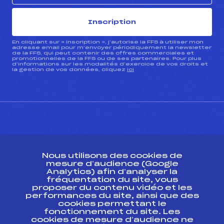
Inscription
En cliquant sur « inscription », j’autorise la FFS à utiliser mon
adresse email pour m’envoyer périodiquement la newsletter
de la FFS, qui peut contenir des offres commerciales et
promotionnelles de la FFS ou de ses partenaires. Pour plus
d’informations sur les modalités d’exercice de vos droits et
la gestion de vos données, cliquez
ici
CONTACT
Nous utilisons des cookies de
ESPACE PRESSE
mesure d’audience (Google
Analytics) afin d’analyser la
fréquentation du site, vous
Ressources
proposer du contenu vidéo et les
performances du site, ainsi que des
Pass’Neige
cookies permettant le
Projet sportif fédéral
fonctionnement du site. Les
cookies de mesure d’audience ne
Projet de performance fédéral