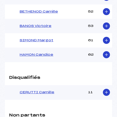
BETHENOD Camille
52
BANOS Victoire
53
SIMOND Margot
61
HAMON Candice
62
Disqualifiés
CERUTTI Camille
11
Non partants