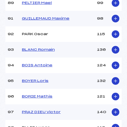
89
PELTIER Mael
99
91
GUILLEMAUD Maxime
98
92
PARK Oscar
115
93
BLANC Romain
136
94
BOIS Antoine
124
95
BOYER Loris
132
96
BORIE Mathis
121
97
PRAZ DIEU Victor
140