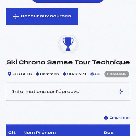
Retour aux courses
foi(s) le ski
Ski Chrono Samse Tour Technique
LES GETS
Hommes
08/02/21
GS
FRA0431
Informations sur l’épreuve
JURY DE COMPÉTITION
Imprimer
Délégué Technique :
MARTIN PHILIPPE (FRA)
Arbitre :
SORREL STEPHANE (FRA)
Assistant :
–
Clt
Nom Prénom
Dos