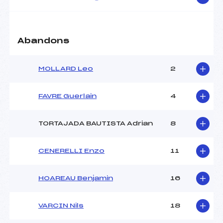
Abandons
MOLLARD Leo
2
FAVRE Guerlain
4
TORTAJADA BAUTISTA Adrian
8
CENERELLI Enzo
11
HOAREAU Benjamin
16
VARCIN Nils
18