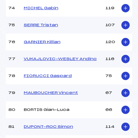
74
MICHEL Gabin
119
75
SERRE Tristan
107
76
GARNIER Killian
120
77
VUKAJLOVIC-WESLEY Andino
116
78
FIORUCCI Gaspard
75
79
MAUBOUCHER Vincent
67
80
BORTIS Gian-Luca
66
81
DUPONT-ROC Simon
114