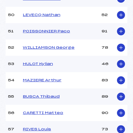
50
LEVECQ Nathan
52
51
POISSONNIER Paco
91
52
WILLIAMSON George
78
53
HULOT Kylian
46
54
MAZIERE Arthur
83
55
BUSCA Thibaud
89
56
CARETTI Matteo
90
57
RIVES Louis
73