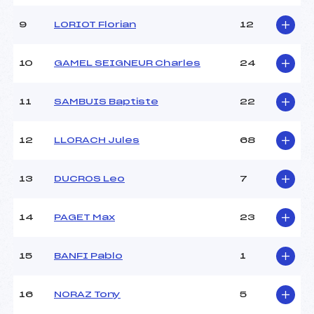
Ouvreurs E :
–
Météo :
–
9
LORIOT Florian
12
Neige :
–
10
GAMEL SEIGNEUR Charles
24
MANCHE 2
11
SAMBUIS Baptiste
22
Nombre de portes :
37
Heure de départ :
12H30
Traceur :
GRAVES (FRA)
12
LLORACH Jules
68
Ouvreurs A :
BAILLET (FRA)
Ouvreurs B :
AVOCAT MAULAZ (FRA)
13
DUCROS Leo
7
Ouvreurs C :
PETITTI (FRA)
Ouvreurs D :
–
Ouvreurs E :
–
14
PAGET Max
23
Température départ :
–
Température arrivée :
–
15
BANFI Pablo
1
Pénalité appliquée :
35.2300
16
NORAZ Tony
5
Catégorie :
*