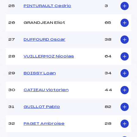
25
PINTURAULT Cedric
3
26
GRANDJEAN Eliot
65
27
DUFFOURD Oscar
38
28
VUILLERMOZ Nicolas
64
29
BOISSY Loan
34
30
CATIEAU Victorien
44
31
GUILLOT Pablo
82
32
PAGET Ambroise
28