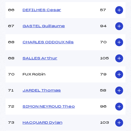
66
DEFILHES Cesar
57
67
GASTEL Guillaume
94
68
CHARLES ODDOUX Nils
70
68
SALLES Arthur
105
70
FUX Robin
79
71
JARDEL Thomas
58
72
SIMON NEYROUD Theo
96
73
HACQUARD Dylan
103