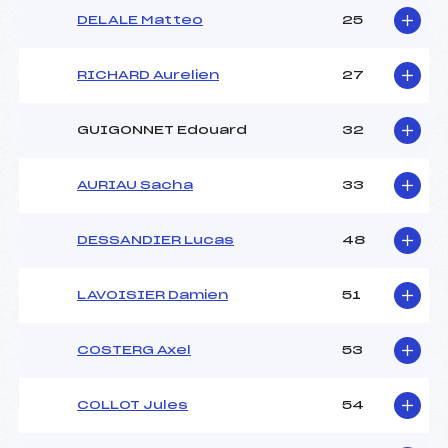
DELALE Matteo
25
RICHARD Aurelien
27
GUIGONNET Edouard
32
AURIAU Sacha
33
DESSANDIER Lucas
48
LAVOISIER Damien
51
COSTERG Axel
53
COLLOT Jules
54