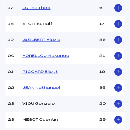
17
LOPEZ Theo
6
18
STOFFEL Ralf
17
19
GUILBERT Alexis
36
20
HORELLOU Maxence
21
21
PICCARD Eliott
19
22
JEAN Nathanael
35
23
VIOU Gonzalo
20
23
MESOT Quentin
29