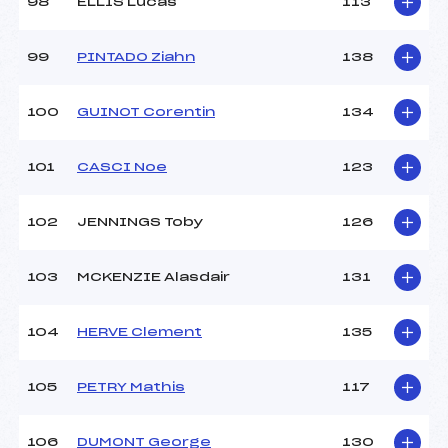
98
ELLIS Lucas
113
99
PINTADO Ziahn
138
100
GUINOT Corentin
134
101
CASCI Noe
123
102
JENNINGS Toby
126
103
MCKENZIE Alasdair
131
104
HERVE Clement
135
105
PETRY Mathis
117
106
DUMONT George
130