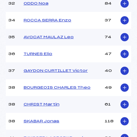
32
ODDO Noa
84
34
ROCCA SERRA Enzo
37
35
AVOCAT MAULAZ Leo
74
36
TURNES Elio
47
37
GAYDON CURTILLET Victor
40
38
BOURGEOIS CHARLES Theo
49
38
CHRIST Martin
61
38
SKABAR Jonas
118