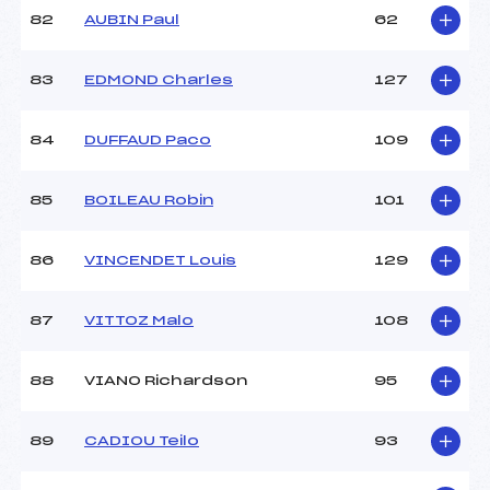
82
AUBIN Paul
62
83
EDMOND Charles
127
84
DUFFAUD Paco
109
85
BOILEAU Robin
101
86
VINCENDET Louis
129
87
VITTOZ Malo
108
88
VIANO Richardson
95
89
CADIOU Teilo
93