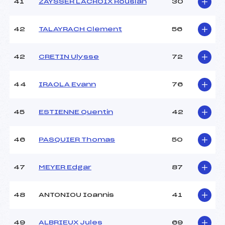
41
ZAYSSER LACROIX Rouslan
30
42
TALAYRACH Clement
56
42
CRETIN Ulysse
72
44
IRAOLA Evann
76
45
ESTIENNE Quentin
42
46
PASQUIER Thomas
50
47
MEYER Edgar
87
48
ANTONIOU Ioannis
41
49
ALBRIEUX Jules
69