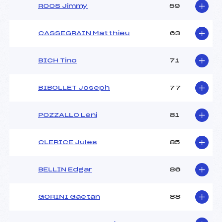
ROOS Jimmy
59
CASSEGRAIN Matthieu
63
BICH Tino
71
BIBOLLET Joseph
77
POZZALLO Leni
81
CLERICE Jules
85
BELLIN Edgar
86
GORINI Gaetan
88