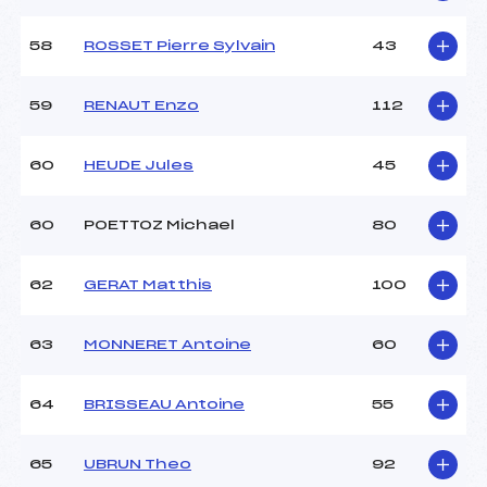
58
ROSSET Pierre Sylvain
43
59
RENAUT Enzo
112
60
HEUDE Jules
45
60
POETTOZ Michael
80
62
GERAT Matthis
100
63
MONNERET Antoine
60
64
BRISSEAU Antoine
55
65
UBRUN Theo
92