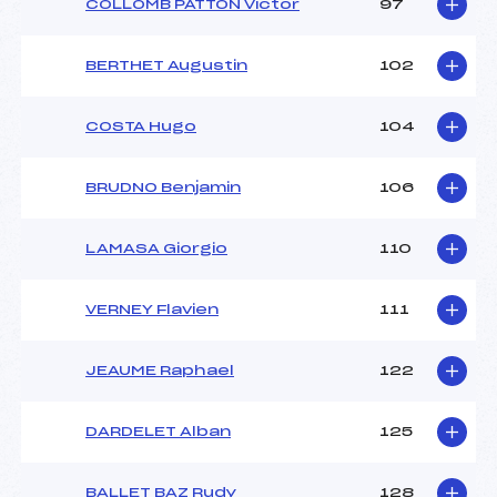
COLLOMB PATTON Victor
97
BERTHET Augustin
102
COSTA Hugo
104
BRUDNO Benjamin
106
LAMASA Giorgio
110
VERNEY Flavien
111
JEAUME Raphael
122
DARDELET Alban
125
BALLET BAZ Rudy
128