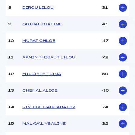
Ouvreurs C :
–
8
DIROU LILOU
31
Ouvreurs D :
–
Ouvreurs E :
–
Météo :
BEAU
9
GUIBAL ISALINE
41
Neige :
COMPACT
10
MURAT CHLOE
47
MANCHE 2
11
AKNIN THIBAUT LILOU
72
Nombre de portes :
20
Heure de départ :
12h
Traceur :
HUDRY LEO (SA)
12
MILLIERET LINA
59
Ouvreurs A :
–
Ouvreurs B :
–
13
CHENAL ALICE
46
Ouvreurs C :
–
Ouvreurs D :
–
Ouvreurs E :
–
14
RIVIERE CASSARA LIV
74
Température départ :
-4
Température arrivée :
-2
15
MALAVAL YSALINE
32