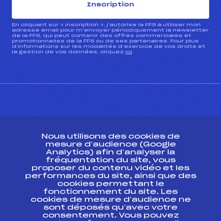
Inscription
En cliquant sur « inscription », j’autorise la FFS à utiliser mon
adresse email pour m’envoyer périodiquement la newsletter
de la FFS, qui peut contenir des offres commerciales et
promotionnelles de la FFS ou de ses partenaires. Pour plus
d’informations sur les modalités d’exercice de vos droits et
la gestion de vos données, cliquez
ici
CONTACT
Nous utilisons des cookies de
ESPACE PRESSE
mesure d’audience (Google
Analytics) afin d’analyser la
fréquentation du site, vous
Ressources
proposer du contenu vidéo et les
performances du site, ainsi que des
Pass’Neige
cookies permettant le
Projet sportif fédéral
fonctionnement du site. Les
cookies de mesure d’audience ne
Projet de performance fédéral
sont déposés qu’avec votre
Antidopage
consentement. Vous pouvez