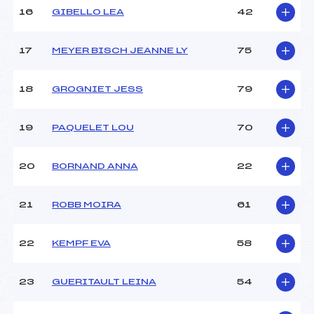
Pénalité appliquée :
–
16
GIBELLO LEA
42
Catégorie :
U10
17
MEYER BISCH JEANNE LY
75
18
GROGNIET JESS
79
19
PAQUELET LOU
70
20
BORNAND ANNA
22
21
ROBB MOIRA
61
22
KEMPF EVA
58
23
GUERITAULT LEINA
54