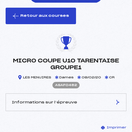
Retour aux courses
foi(s) le ski
MICRO COUPE U10 TARENTAISE
GROUPE1
LES MENUIRES
Dames
08/02/20
CR
ASAF0462
Informations sur l’épreuve
JURY DE COMPÉTITION
Imprimer
Délégué Technique :
BELLIN GUILLAUME (SA)