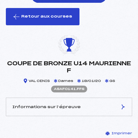
Retour aux courses
foi(s) le ski
COUPE DE BRONZE U14 MAURIENNE
F
VAL CENIS
Dames
18/01/20
GS
ASAF0141.FFS
Informations sur l’épreuve
JURY DE COMPÉTITION
Imprimer
Délégué Technique :
DESCHILDRE ALAIN (SA)