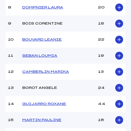
Ouvreurs B :
FILLIOL THEO (SA)
8
DOMPNIER LAURA
20
Ouvreurs C :
BOUGON ELOUAN (SA)
Ouvreurs D :
PE ANSELMET MATTEO
(SA)
9
BOIS CORENTINE
18
Ouvreurs E :
–
Météo :
–
10
BOUVARD LEANIE
22
Neige :
–
11
SEBAN LOUMIA
19
MANCHE 2
Nombre de portes :
41
12
CAMBERLIN MARIKA
13
Heure de départ :
13 h
Traceur :
PASQUIER ALEXANDRE
13
BOROT ANGELE
24
(SA)
Ouvreurs A :
GRAVIER SACHA (SA)
Ouvreurs B :
FILLIOL CLARA (SA)
14
GUIJARRO ROXANE
44
Ouvreurs C :
BARAGOITA ADEN (SA)
Ouvreurs D :
BACQUART NESTOR (SA)
15
MARTIN PAULINE
16
Ouvreurs E :
Ouvreur ? ()
Température départ :
–