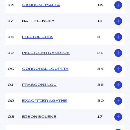
Température arrivée :
–
16
CANNONI MALIA
15
17
BATTE LINCEY
11
Pénalité appliquée :
131.3500
Catégorie :
U14
18
FILLIOL LISA
3
19
PELLICIER CANDICE
21
20
CORCORAL LOUPITA
34
21
FRASCONI LOU
36
22
EXCOFFIER AGATHE
30
23
BISON SOLENE
17