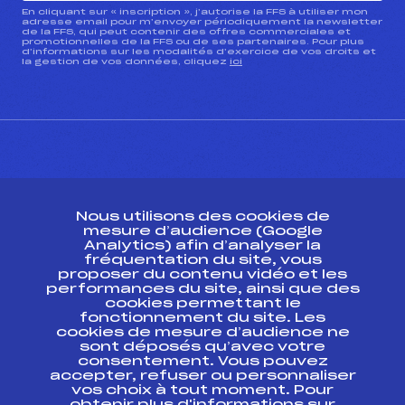
En cliquant sur « inscription », j’autorise la FFS à utiliser mon
adresse email pour m’envoyer périodiquement la newsletter
de la FFS, qui peut contenir des offres commerciales et
promotionnelles de la FFS ou de ses partenaires. Pour plus
d’informations sur les modalités d’exercice de vos droits et
la gestion de vos données, cliquez
ici
CONTACT
Nous utilisons des cookies de
ESPACE PRESSE
mesure d’audience (Google
Analytics) afin d’analyser la
fréquentation du site, vous
Ressources
proposer du contenu vidéo et les
performances du site, ainsi que des
Pass’Neige
cookies permettant le
Projet sportif fédéral
fonctionnement du site. Les
cookies de mesure d’audience ne
Projet de performance fédéral
sont déposés qu’avec votre
Antidopage
consentement. Vous pouvez
Pôle Développement, Formation, Suivi
accepter, refuser ou personnaliser
Scientifique
vos choix à tout moment. Pour
Listes ministérielles