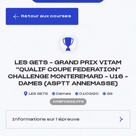
Retour aux courses
foi(s) le ski
LES GETS – GRAND PRIX VITAM
"QUALIF COUPE FEDERATION"
CHALLENGE MONTEREMARD – U16 –
DAMES (ASPTT ANNEMASSE)
LES GETS
Dames
01/03/20
GS
AMBF0922.FFS
Informations sur l’épreuve
JURY DE COMPÉTITION