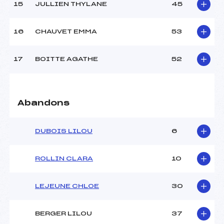
MATHYS ()
15
JULLIEN THYLANE
45
Ouvreurs C :
ANDRAZ TRABUCO
SOPHIE ()
16
CHAUVET EMMA
53
Ouvreurs D :
Ouvreur ? ()
Ouvreurs E :
Ouvreur ? ()
Température départ :
–
17
BOITTE AGATHE
52
Température arrivée :
1
Pénalité appliquée :
111.0800
Abandons
Catégorie :
U16
DUBOIS LILOU
6
ROLLIN CLARA
10
LEJEUNE CHLOE
30
BERGER LILOU
37