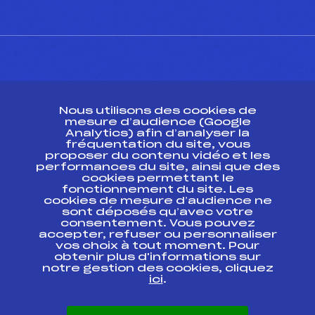
CONTACT
Nous utilisons des cookies de
ESPACE PRESSE
mesure d’audience (Google
Analytics) afin d’analyser la
fréquentation du site, vous
Ressources
proposer du contenu vidéo et les
performances du site, ainsi que des
Pass’Neige
cookies permettant le
Projet sportif fédéral
fonctionnement du site. Les
cookies de mesure d’audience ne
Projet de performance fédéral
sont déposés qu’avec votre
Antidopage
consentement. Vous pouvez
Pôle Développement, Formation, Suivi
accepter, refuser ou personnaliser
Scientifique
vos choix à tout moment. Pour
Listes ministérielles
obtenir plus d'informations sur
notre gestion des cookies, cliquez
Pôle vie de l’athlète
ici
.
Enseignement professionnel
Informatique et chronométrage