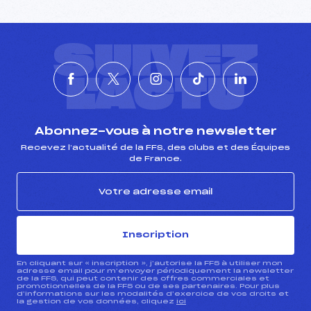
SUIVEZ
L'ACTU
Abonnez-vous à notre newsletter
Recevez l’actualité de la FFS, des clubs et des Équipes
de France.
Inscription
En cliquant sur « inscription », j’autorise la FFS à utiliser mon
adresse email pour m’envoyer périodiquement la newsletter
de la FFS, qui peut contenir des offres commerciales et
promotionnelles de la FFS ou de ses partenaires. Pour plus
d’informations sur les modalités d’exercice de vos droits et
la gestion de vos données, cliquez
ici