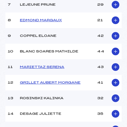
Traceur :
BLUM CLEMENT (MB)
7
LEJEUNE PRUNE
29
Ouvreurs A :
GASMI NOAM CHARLES
(CA)
Ouvreurs B :
HERAULT MONTERO
8
EDMOND MARGAUX
21
MATHYS (MB)
Ouvreurs C :
ANDRAZ TRABUCO
9
COPPEL ELOANE
42
SOPHIE ()
Ouvreurs D :
–
Ouvreurs E :
–
10
BLANC SOARES MATHILDE
44
Météo :
nuageux
Neige :
douce
11
MARIETTAZ SERENA
43
MANCHE 2
12
GRILLET AUBERT MORGANE
41
Nombre de portes :
35
Heure de départ :
12H00
13
ROSINSKI KALINKA
32
Traceur :
GUERINDON NICOLAS
(MB)
14
DESAGE JULIETTE
35
Ouvreurs A :
GASMI NOAM CHARLES ()
Ouvreurs B :
HERAULT MONTERO