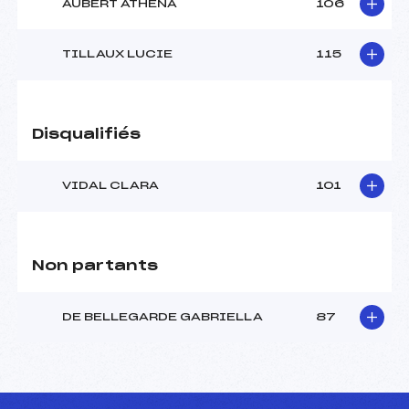
AUBERT ATHENA
106
TILLAUX LUCIE
115
Disqualifiés
VIDAL CLARA
101
Non partants
DE BELLEGARDE GABRIELLA
87