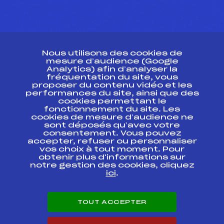
CONTACT
Nous utilisons des cookies de
ESPACE PRESSE
mesure d’audience (Google
Analytics) afin d’analyser la
fréquentation du site, vous
Ressources
proposer du contenu vidéo et les
performances du site, ainsi que des
Pass’Neige
cookies permettant le
Projet sportif fédéral
fonctionnement du site. Les
cookies de mesure d’audience ne
Projet de performance fédéral
sont déposés qu’avec votre
Antidopage
consentement. Vous pouvez
Pôle Développement, Formation, Suivi
accepter, refuser ou personnaliser
Scientifique
vos choix à tout moment. Pour
Listes ministérielles
obtenir plus d'informations sur
notre gestion des cookies, cliquez
Pôle vie de l’athlète
ici
.
Enseignement professionnel
Informatique et chronométrage
Circuits
TOUT ACCEPTER
Carrières
Développement des habiletés mentales