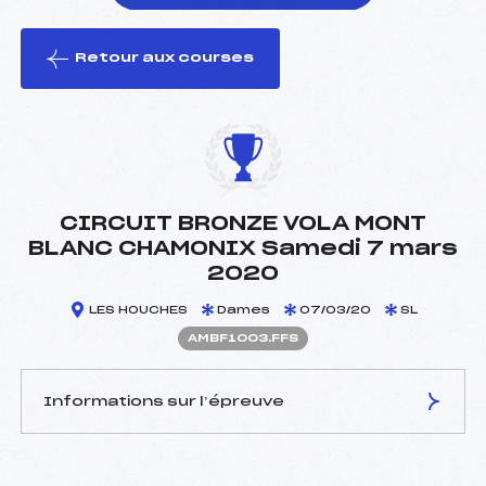
Retour aux courses
foi(s) le ski
CIRCUIT BRONZE VOLA MONT
BLANC CHAMONIX Samedi 7 mars
2020
LES HOUCHES
Dames
07/03/20
SL
AMBF1003.FFS
Informations sur l’épreuve
JURY DE COMPÉTITION