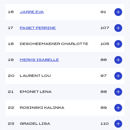
Ouvreurs E :
SEBAH OCTAVE (MB)
Température départ :
-02
16
JARRE EVA
91
Température arrivée :
–
17
PAGET PERRINE
107
Pénalité appliquée :
124.9900
Catégorie :
U16
18
DESCHEEMAEKER CHARLOTTE
105
19
MERKS ISABELLE
86
20
LAURENT LOU
97
21
EMONET LENA
88
22
ROSINSKI KALINKA
89
23
GRADEL LISA
110