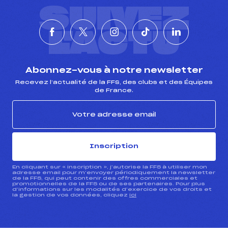
SUIVEZ
L'ACTU
Abonnez-vous à notre newsletter
Recevez l’actualité de la FFS, des clubs et des Équipes
de France.
Inscription
En cliquant sur « inscription », j’autorise la FFS à utiliser mon
adresse email pour m’envoyer périodiquement la newsletter
de la FFS, qui peut contenir des offres commerciales et
promotionnelles de la FFS ou de ses partenaires. Pour plus
d’informations sur les modalités d’exercice de vos droits et
la gestion de vos données, cliquez
ici