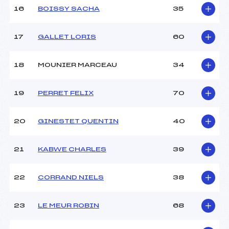
16
BOISSY SACHA
35
Pénalité appliquée :
120.0400
Catégorie :
U14
17
GALLET LORIS
60
18
MOUNIER MARCEAU
34
19
PERRET FELIX
70
20
GINESTET QUENTIN
40
21
KABWE CHARLES
39
22
CORRAND NIELS
38
23
LE MEUR ROBIN
68