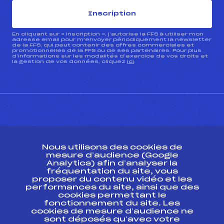
Inscription
En cliquant sur « inscription », j’autorise la FFS à utiliser mon
adresse email pour m’envoyer périodiquement la newsletter
de la FFS, qui peut contenir des offres commerciales et
promotionnelles de la FFS ou de ses partenaires. Pour plus
d’informations sur les modalités d’exercice de vos droits et
la gestion de vos données, cliquez
ici
CONTACT
Nous utilisons des cookies de
ESPACE PRESSE
mesure d’audience (Google
Analytics) afin d’analyser la
fréquentation du site, vous
Ressources
proposer du contenu vidéo et les
performances du site, ainsi que des
Pass’Neige
cookies permettant le
Projet sportif fédéral
fonctionnement du site. Les
cookies de mesure d’audience ne
Projet de performance fédéral
sont déposés qu’avec votre
Antidopage