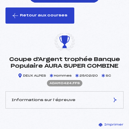
Retour aux courses
foi(s) le ski
Coupe d'Argent trophée Banque
Populaire AURA SUPER COMBINE
DEUX ALPES
Hommes
25/02/20
SC
ADAM0424.FFS
Informations sur l’épreuve
JURY DE COMPÉTITION
Imprimer
Délégué Technique :
JOURDAN FRANCOIS (DA)