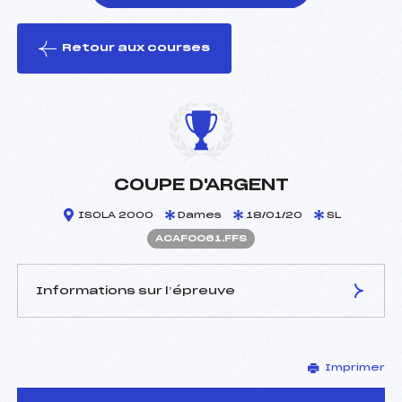
Retour aux courses
foi(s) le ski
COUPE D'ARGENT
ISOLA 2000
Dames
18/01/20
SL
ACAF0061.FFS
Informations sur l’épreuve
JURY DE COMPÉTITION
Imprimer
Délégué Technique :
RAYBAUD PAUL (CA)
Arbitre :
PASTOR JACQUES (MO)