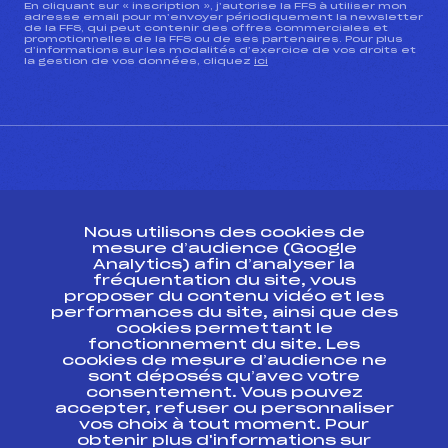
En cliquant sur « inscription », j’autorise la FFS à utiliser mon
adresse email pour m’envoyer périodiquement la newsletter
de la FFS, qui peut contenir des offres commerciales et
promotionnelles de la FFS ou de ses partenaires. Pour plus
d’informations sur les modalités d’exercice de vos droits et
la gestion de vos données, cliquez
ici
CONTACT
Nous utilisons des cookies de
ESPACE PRESSE
mesure d’audience (Google
Analytics) afin d’analyser la
fréquentation du site, vous
Ressources
proposer du contenu vidéo et les
performances du site, ainsi que des
Pass’Neige
cookies permettant le
Projet sportif fédéral
fonctionnement du site. Les
cookies de mesure d’audience ne
Projet de performance fédéral
sont déposés qu’avec votre
Antidopage
consentement. Vous pouvez
Pôle Développement, Formation, Suivi
accepter, refuser ou personnaliser
Scientifique
vos choix à tout moment. Pour
Listes ministérielles
obtenir plus d'informations sur