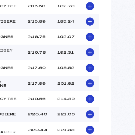
FOY TSE
2:15.58
182.78
D’ISERE
2:15.89
185.24
IGNES
2:16.75
192.07
EISEY
2:16.78
192.31
IGNES
2:17.60
198.82
A
2:17.99
201.92
NE
FOY TSE
2:19.56
214.39
OSIERE
2:20.40
221.06
2:20.44
221.38
ALBER