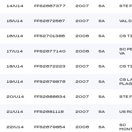
14/U14
FFS2667377
2007
SA
STE 
15/U14
FFS2672567
2007
SA
VAL 
16/U14
FFS2701386
2006
SA
CS T
SC P
17/U14
FFS2677140
2006
SA
VA
18/U14
FFS2672223
2007
SA
CS T
CS L
19/U14
FFS2679876
2007
SA
PLAG
20/U14
FFS2688634
2007
SA
STE 
21/U14
FFS2681118
2007
SA
US R
SC
22/U14
FFS2679854
2006
SA
MONT