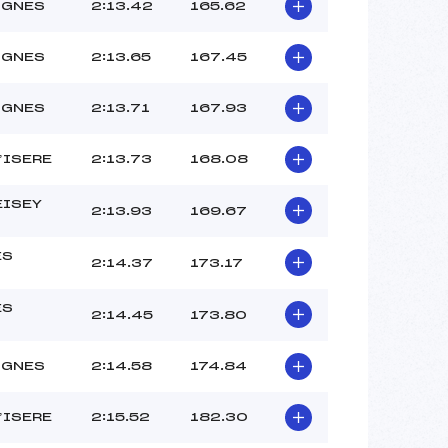
VEROT GABRIEL (SA)
IGNES
2:13.42
165.62
SERVANT TOM (SA)
–
IGNES
2:13.65
167.45
 :
–
 :
–
IGNES
2:13.71
167.93
D’ISERE
2:13.73
168.08
EISEY
2:13.93
169.67
ES
2:14.37
173.17
S
ES
2:14.45
173.80
S
IGNES
2:14.58
174.84
D’ISERE
2:15.52
182.30