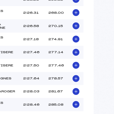
ES
2:26.31
268.00
S
A
2:26.58
270.15
NE
ES
2:27.18
274.91
S
D’ISERE
2:27.46
277.14
D’ISERE
2:27.50
277.46
IGNES
2:27.64
278.57
AROGER
2:28.03
281.67
ES
2:28.46
285.08
S