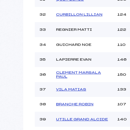
32
CURBILLON LILLIAN
124
33
REGNIER MATTI
122
34
GUICHARD NOE
110
35
LAPIERRE EVAN
146
CLEMENT MARSALA
36
150
PAUL
37
VILA MATIAS
133
38
BRANCHE ROBIN
107
39
UTILLE GRAND ALCIDE
140