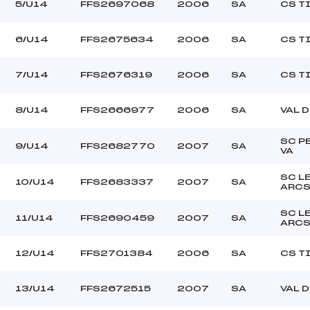
RAPASSO ROMEO (SA)
Ouvreurs C :
5/U14
FFS2697068
2006
SA
CS T
–
Ouvreurs D :
–
Ouvreurs E :
6/U14
FFS2675634
2006
SA
CS T
–
Température départ
–
Température arrivée
7/U14
FFS2676319
2006
SA
CS T
8/U14
FFS2666977
2006
SA
VAL 
115.9000
U14
SC P
9/U14
FFS2682770
2007
SA
VA
SC L
10/U14
FFS2683337
2007
SA
ARC
SC L
11/U14
FFS2690459
2007
SA
ARC
12/U14
FFS2701384
2006
SA
CS T
13/U14
FFS2672515
2007
SA
VAL 