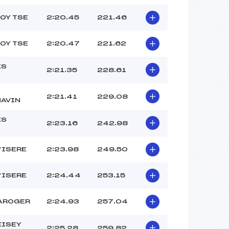
FOY TSE
2:20.45
221.46
FOY TSE
2:20.47
221.62
ES
2:21.35
228.61
S
2:21.41
229.08
AVIN
ES
2:23.16
242.98
S
D’ISERE
2:23.98
249.50
D’ISERE
2:24.44
253.15
AROGER
2:24.93
257.04
EISEY
2:25.28
259.82