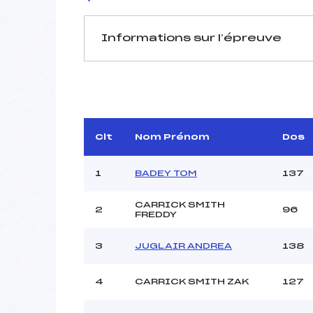
Informations sur l’épreuve
JURY DE COMPÉTITION
Délégué Technique :
Arbitre :
Assistant :
Clt
Nom Prénom
Dos
Dir. Epreuve :
1
BADEY TOM
137
CARRICK SMITH
2
96
MANCHE 1
FREDDY
Nombre de portes :
3
JUGLAIR ANDREA
138
Heure de départ :
Traceur :
4
CARRICK SMITH ZAK
127
Ouvreurs A :
Ouvreurs B :