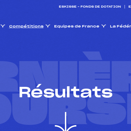
ESKISSE – FONDS DE DOTATION
E
Compétitions
Equipes de France
La Fédé
RNIÈ
Résultats
OURS