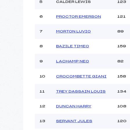
Ouvreurs C :
T
5
CALDER LEWIS
123
Ouvreurs D :
Ouvreurs E :
6
PROCTOR EMERSON
121
Météo :
Neige :
7
MORTON LUVIO
89
8
BAZILE TIMEO
159
Pénalité appliquée :
Catégorie :
9
LACHAMP NEO
82
10
CROCOMBETTE GIANI
158
11
TREY DASSAIN LOUIS
134
12
DUNCAN HARRY
108
13
SERVANT JULES
120