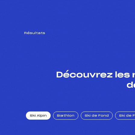
Résultats
Découvrez les 
d
Ski Alpin
Biathlon
Ski de Fond
Ski de 