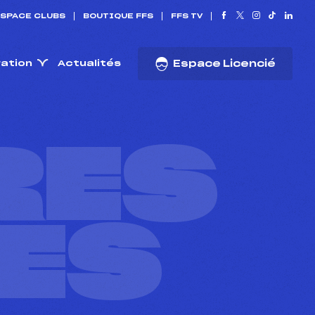
SPACE CLUBS
BOUTIQUE FFS
FFS TV
ration
Actualités
Espace Licencié
RES
ES