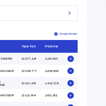
ES DE LA PISTE
Imprimer
G
2091
1830
Tps Tot
Points
261
2677/01/11
D’ISERE
2:07.16
115.90
AROGER
2:08.77
128.69
43
A
2:10.45
142.03
NE
12:30
MATHIAS (SA)
AROGER
2:12.94
161.81
CLEMENT MAXENCE (SA)
IMBERT LOUIS (SA)