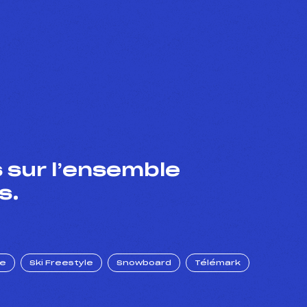
 sur l’ensemble
s.
ue
Ski Freestyle
Snowboard
Télémark