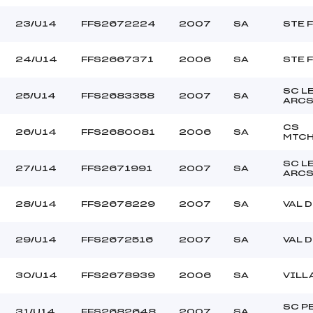
23/U14
FFS2672224
2007
SA
STE 
24/U14
FFS2667371
2006
SA
STE 
SC L
25/U14
FFS2683358
2007
SA
ARC
CS
26/U14
FFS2680081
2006
SA
MTCH
SC L
27/U14
FFS2671991
2007
SA
ARC
28/U14
FFS2678229
2007
SA
VAL 
29/U14
FFS2672516
2007
SA
VAL 
30/U14
FFS2678939
2006
SA
VILL
SC P
31/U14
FFS2682648
2007
SA