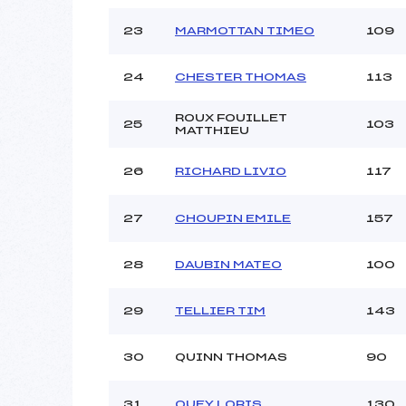
23
MARMOTTAN TIMEO
109
24
CHESTER THOMAS
113
ROUX FOUILLET
25
103
MATTHIEU
26
RICHARD LIVIO
117
27
CHOUPIN EMILE
157
28
DAUBIN MATEO
100
29
TELLIER TIM
143
30
QUINN THOMAS
90
31
QUEY LORIS
130