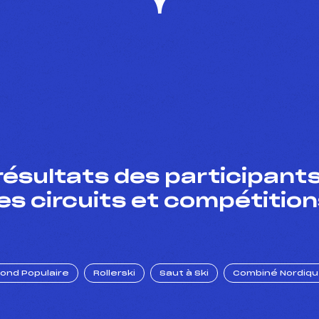
résultats des participants
es circuits et compétition
Fond Populaire
Rollerski
Saut à Ski
Combiné Nordiq