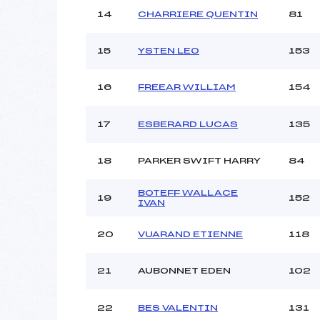
14
CHARRIERE QUENTIN
81
15
YSTEN LEO
153
16
FREEAR WILLIAM
154
17
ESBERARD LUCAS
135
18
PARKER SWIFT HARRY
84
BOTEFF WALLACE
19
152
IVAN
20
VUARAND ETIENNE
118
21
AUBONNET EDEN
102
22
BES VALENTIN
131