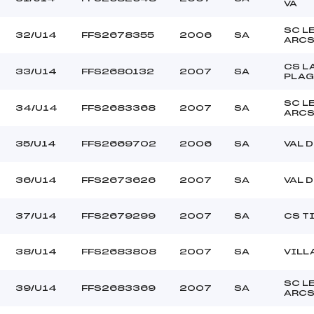
VA
SC L
32/U14
FFS2678355
2006
SA
ARC
CS L
33/U14
FFS2680132
2007
SA
PLAG
SC L
34/U14
FFS2683368
2007
SA
ARC
35/U14
FFS2669702
2006
SA
VAL 
36/U14
FFS2673626
2007
SA
VAL 
37/U14
FFS2679299
2007
SA
CS T
38/U14
FFS2683808
2007
SA
VILL
SC L
39/U14
FFS2683369
2007
SA
ARC