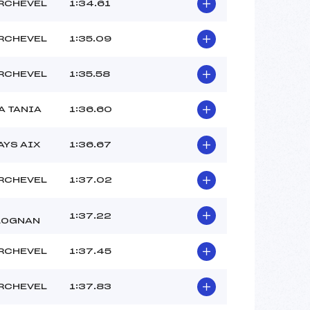
RCHEVEL
1:34.61
APPINO RAFFAEL (SA)
MONOD BAPTISTE (SA)
RCHEVEL
1:35.09
Ouvreur ? ()
 :
-5°C
RCHEVEL
1:35.58
 :
-5°C
A TANIA
1:36.60
AYS AIX
1:36.67
RCHEVEL
1:37.02
1:37.22
LOGNAN
RCHEVEL
1:37.45
RCHEVEL
1:37.83