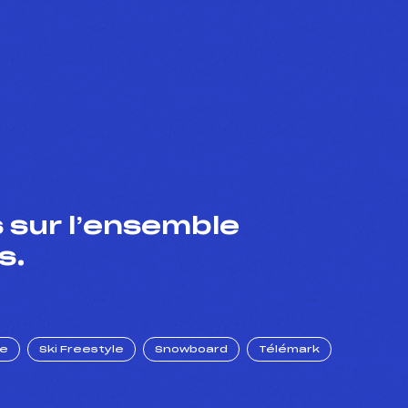
 sur l’ensemble
s.
ue
Ski Freestyle
Snowboard
Télémark