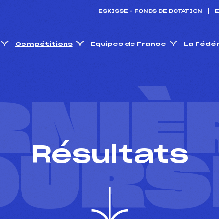
ESKISSE – FONDS DE DOTATION
E
Compétitions
Equipes de France
La Fédé
RNIÈ
Résultats
OURS