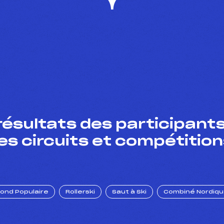
résultats des participants
es circuits et compétition
Fond Populaire
Rollerski
Saut à Ski
Combiné Nordiq