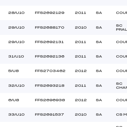
28/U10
FFS2692129
2011
SA
COU
SC
29/U10
FFS2688170
2010
SA
PRA
29/U10
FFS2692131
2011
SA
COU
31/U10
FFS2692136
2011
SA
COU
5/U8
FFS2703462
2012
SA
COU
SC
32/U10
FFS2693218
2011
SA
CHA
6/U8
FFS2696938
2012
SA
COU
33/U10
FFS2691537
2010
SA
CS M