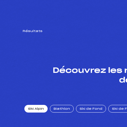
Résultats
Découvrez les 
d
Ski Alpin
Biathlon
Ski de Fond
Ski de 