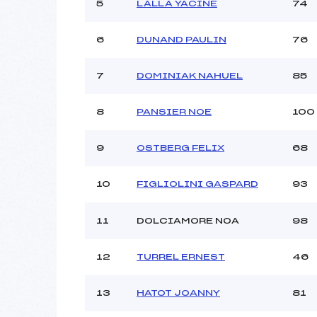
5
LALLA YACINE
74
Ouvreurs C :
VAN
Ouvreurs D :
6
DUNAND PAULIN
76
Ouvreurs E :
Météo :
7
DOMINIAK NAHUEL
85
Neige :
8
PANSIER NOE
100
Pénalité appliquée :
Catégorie :
9
OSTBERG FELIX
68
10
FIGLIOLINI GASPARD
93
11
DOLCIAMORE NOA
98
12
TURREL ERNEST
46
13
HATOT JOANNY
81