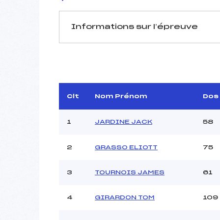
Informations sur l’épreuve
JURY DE COMPÉTITION
Délégué Technique :
QUI
Arbitre :
DU
Assistant :
Clt
Nom Prénom
Dos
Dir. Epreuve :
B
1
JARDINE JACK
58
2
GRASSO ELIOTT
75
MANCHE 1
3
TOURNOIS JAMES
61
Nombre de portes :
Heure de départ :
4
GIRARDON TOM
109
Traceur :
Ouvreurs A :
Ouvreurs B :