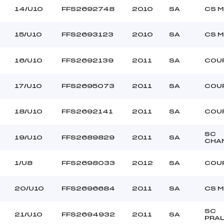
14/U10
FFS2692748
2010
SA
CS M
15/U10
FFS2693123
2010
SA
CS M
16/U10
FFS2692139
2011
SA
COU
17/U10
FFS2695073
2011
SA
COU
18/U10
FFS2692141
2011
SA
COU
SC
19/U10
FFS2689829
2011
SA
CHA
1/U8
FFS2698033
2012
SA
COU
20/U10
FFS2696684
2011
SA
CS M
SC
21/U10
FFS2694932
2011
SA
PRA