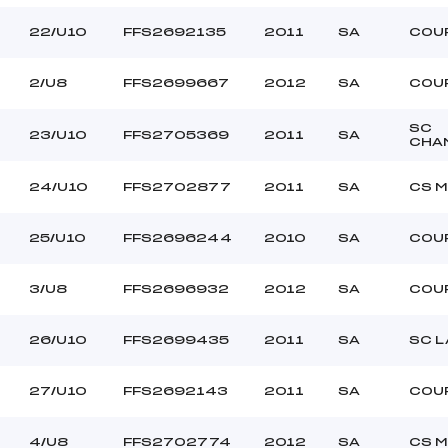
22/U10
FFS2692135
2011
SA
COU
2/U8
FFS2699667
2012
SA
COU
SC
23/U10
FFS2705369
2011
SA
CHA
24/U10
FFS2702877
2011
SA
CS M
25/U10
FFS2696244
2010
SA
COU
3/U8
FFS2696932
2012
SA
COU
26/U10
FFS2699435
2011
SA
SC L
27/U10
FFS2692143
2011
SA
COU
4/U8
FFS2702774
2012
SA
CS M