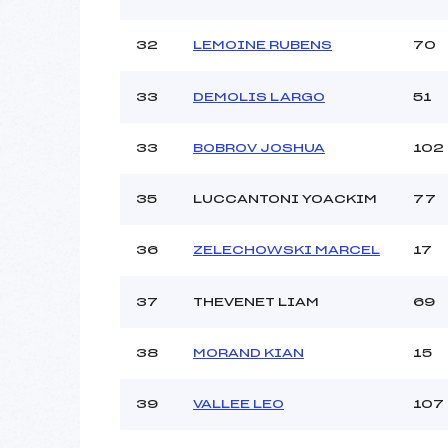
32
LEMOINE RUBENS
70
33
DEMOLIS LARGO
51
33
BOBROV JOSHUA
102
35
LUCCANTONI YOACKIM
77
36
ZELECHOWSKI MARCEL
17
37
THEVENET LIAM
69
38
MORAND KIAN
15
39
VALLEE LEO
107