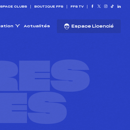
SPACE CLUBS
BOUTIQUE FFS
FFS TV
ration
Actualités
Espace Licencié
RES
ES