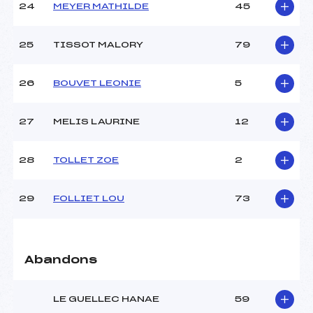
24
MEYER MATHILDE
45
25
TISSOT MALORY
79
26
BOUVET LEONIE
5
27
MELIS LAURINE
12
28
TOLLET ZOE
2
29
FOLLIET LOU
73
Abandons
LE GUELLEC HANAE
59