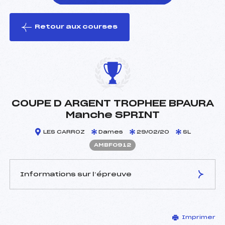
Retour aux courses
foi(s) le ski
COUPE D ARGENT TROPHEE BPAURA
Manche SPRINT
LES CARROZ
Dames
29/02/20
SL
AMBF0912
Informations sur l’épreuve
JURY DE COMPÉTITION
Imprimer
Délégué Technique :
FAVRAT MICHEL (MB)