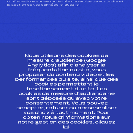
d’informations sur les modalités d’exercice de vos droits et
la gestion de vos données, cliquez
ici
CONTACT
Nous utilisons des cookies de
ESPACE PRESSE
mesure d’audience (Google
Analytics) afin d’analyser la
fréquentation du site, vous
Ressources
proposer du contenu vidéo et les
performances du site, ainsi que des
Pass’Neige
cookies permettant le
Projet sportif fédéral
fonctionnement du site. Les
cookies de mesure d’audience ne
Projet de performance fédéral
sont déposés qu’avec votre
Antidopage
consentement. Vous pouvez
Pôle Développement, Formation, Suivi
accepter, refuser ou personnaliser
Scientifique
vos choix à tout moment. Pour
Listes ministérielles
obtenir plus d'informations sur
notre gestion des cookies, cliquez
Pôle vie de l’athlète
ici
.
Enseignement professionnel