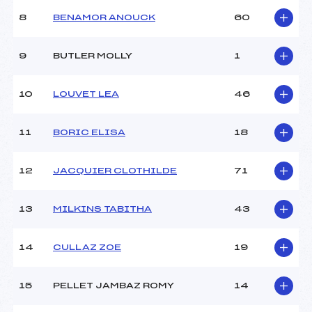
(MB)
8
BENAMOR ANOUCK
60
Ouvreurs C :
SULTAN MARGOT (MB)
Ouvreurs D :
–
Ouvreurs E :
–
9
BUTLER MOLLY
1
Météo :
BONNE
Neige :
DURE
10
LOUVET LEA
46
MANCHE 2
11
BORIC ELISA
18
Nombre de portes :
–
Heure de départ :
–
12
JACQUIER CLOTHILDE
71
Traceur :
–
Ouvreurs A :
–
13
MILKINS TABITHA
43
Ouvreurs B :
–
Ouvreurs C :
–
Ouvreurs D :
–
14
CULLAZ ZOE
19
Ouvreurs E :
–
Température départ :
3
15
PELLET JAMBAZ ROMY
14
Température arrivée :
5