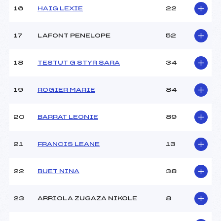
16
HAIG LEXIE
22
Pénalité appliquée :
120.0000
Catégorie :
U14
17
LAFONT PENELOPE
52
18
TESTUT G STYR SARA
34
19
ROGIER MARIE
84
20
BARRAT LEONIE
89
21
FRANCIS LEANE
13
22
BUET NINA
38
23
ARRIOLA ZUGAZA NIKOLE
8